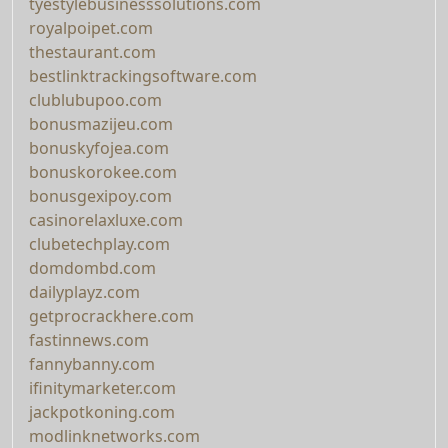
tyestylebusinesssolutions.com
royalpoipet.com
thestaurant.com
bestlinktrackingsoftware.com
clublubupoo.com
bonusmazijeu.com
bonuskyfojea.com
bonuskorokee.com
bonusgexipoy.com
casinorelaxluxe.com
clubetechplay.com
domdombd.com
dailyplayz.com
getprocrackhere.com
fastinnews.com
fannybanny.com
ifinitymarketer.com
jackpotkoning.com
modlinknetworks.com