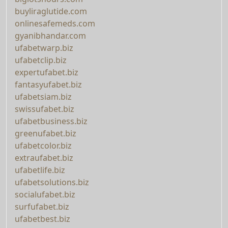
buyliraglutide.com
onlinesafemeds.com
gyanibhandar.com
ufabetwarp.biz
ufabetclip.biz
expertufabet.biz
fantasyufabet.biz
ufabetsiam.biz
swissufabet.biz
ufabetbusiness.biz
greenufabet.biz
ufabetcolor.biz
extraufabet.biz
ufabetlife.biz
ufabetsolutions.biz
socialufabet.biz
surfufabet.biz
ufabetbest.biz