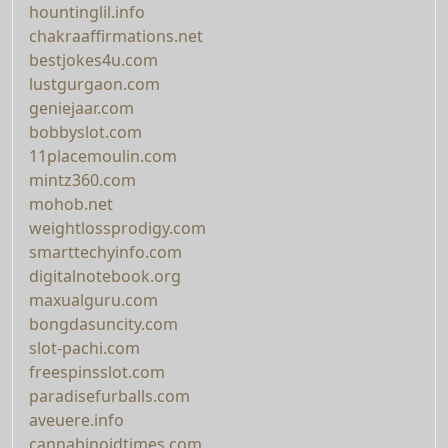
hountinglil.info
chakraaffirmations.net
bestjokes4u.com
lustgurgaon.com
geniejaar.com
bobbyslot.com
11placemoulin.com
mintz360.com
mohob.net
weightlossprodigy.com
smarttechyinfo.com
digitalnotebook.org
maxualguru.com
bongdasuncity.com
slot-pachi.com
freespinsslot.com
paradisefurballs.com
aveuere.info
cannabinoidtimes.com