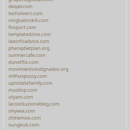
deqair.com
techsilvers.com
ningkatinskill.com
fivsport.com
templatedzine.com
lawinfoadvice.com
phenqdietplan.org
sumnercafe.com
dunetflix.com
movimientoindignados.org
milfxxxpussy.com
uptodatefamily.com
musitop.com
utyam.com
lacostituzioneblog.com
ohyeea.com
zhitiemoe.com
nungkub.com