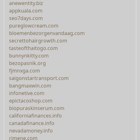
anewentity.biz
appkuala.com
seo7days.com
pureglowcream.com
bloemenbezorgenvandaag.com
secrettohairgrowth.com
tasteofthaitogo.com
bunnynkitty.com
bezopasnik.org
fjmnxga.com
saigonstartransport.com
bangmaxwin.com
infonetive.com
epictacoshop.com
biopuraskinserum.com
californiafinances.info
canadafinance.info
nevadamoney.info
rimene.com