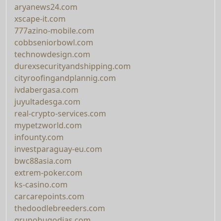
aryanews24.com
xscape-it.com
777azino-mobile.com
cobbseniorbowl.com
technowdesign.com
durexsecurityandshipping.com
cityroofingandplannig.com
ivdabergasa.com
juyultadesga.com
real-crypto-services.com
mypetzworld.com
infounty.com
investparaguay-eu.com
bwc88asia.com
extrem-poker.com
ks-casino.com
carcarepoints.com
thedoodlebreeders.com
grupohugodias.com