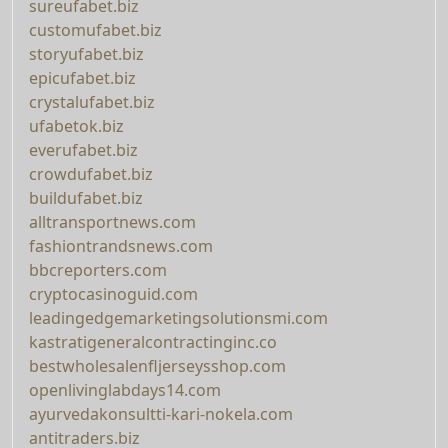
sureufabet.biz
customufabet.biz
storyufabet.biz
epicufabet.biz
crystalufabet.biz
ufabetok.biz
everufabet.biz
crowdufabet.biz
buildufabet.biz
alltransportnews.com
fashiontrandsnews.com
bbcreporters.com
cryptocasinoguid.com
leadingedgemarketingsolutionsmi.com
kastratigeneralcontractinginc.co
bestwholesalenfljerseysshop.com
openlivinglabdays14.com
ayurvedakonsultti-kari-nokela.com
antitraders.biz