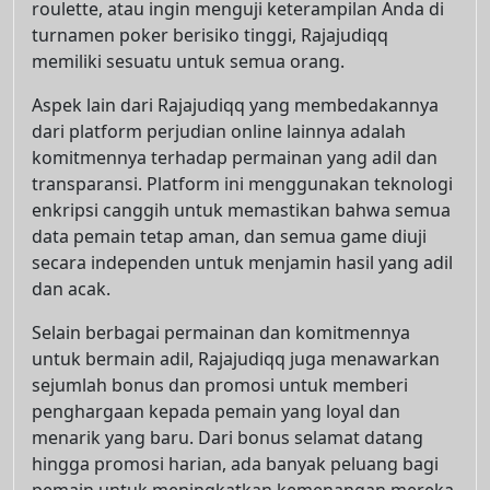
roulette, atau ingin menguji keterampilan Anda di
turnamen poker berisiko tinggi, Rajajudiqq
memiliki sesuatu untuk semua orang.
Aspek lain dari Rajajudiqq yang membedakannya
dari platform perjudian online lainnya adalah
komitmennya terhadap permainan yang adil dan
transparansi. Platform ini menggunakan teknologi
enkripsi canggih untuk memastikan bahwa semua
data pemain tetap aman, dan semua game diuji
secara independen untuk menjamin hasil yang adil
dan acak.
Selain berbagai permainan dan komitmennya
untuk bermain adil, Rajajudiqq juga menawarkan
sejumlah bonus dan promosi untuk memberi
penghargaan kepada pemain yang loyal dan
menarik yang baru. Dari bonus selamat datang
hingga promosi harian, ada banyak peluang bagi
pemain untuk meningkatkan kemenangan mereka