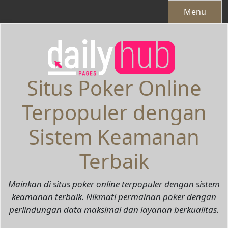
Skip
Menu
to
content
Situs Poker Online
Terpopuler dengan
Sistem Keamanan
Terbaik
Mainkan di situs poker online terpopuler dengan sistem
keamanan terbaik. Nikmati permainan poker dengan
perlindungan data maksimal dan layanan berkualitas.