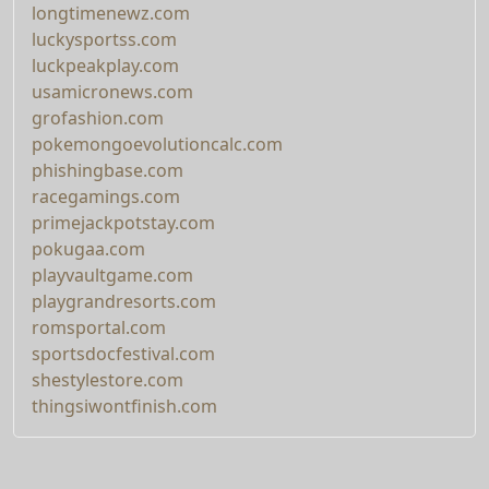
longtimenewz.com
luckysportss.com
luckpeakplay.com
usamicronews.com
grofashion.com
pokemongoevolutioncalc.com
phishingbase.com
racegamings.com
primejackpotstay.com
pokugaa.com
playvaultgame.com
playgrandresorts.com
romsportal.com
sportsdocfestival.com
shestylestore.com
thingsiwontfinish.com