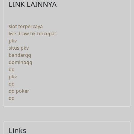
LINK LAINNYA
slot terpercaya
live draw hk tercepat
pkv
situs pkv
bandarqq
dominoqq
qq
pkv
qq
qq poker
qq
Links