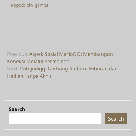
Tagged:
pkv games
Post
Previous:
Aspek Sosial MarioQQ: Membangun
navigation
Koneksi Melalui Permainan
Next:
Ratujudiqq: Gerbang Anda ke Hiburan dan
Hadiah Tanpa Akhir
Search
Search