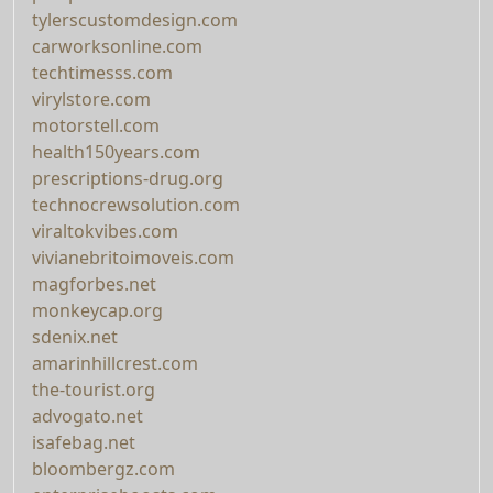
tylerscustomdesign.com
carworksonline.com
techtimesss.com
virylstore.com
motorstell.com
health150years.com
prescriptions-drug.org
technocrewsolution.com
viraltokvibes.com
vivianebritoimoveis.com
magforbes.net
monkeycap.org
sdenix.net
amarinhillcrest.com
the-tourist.org
advogato.net
isafebag.net
bloombergz.com