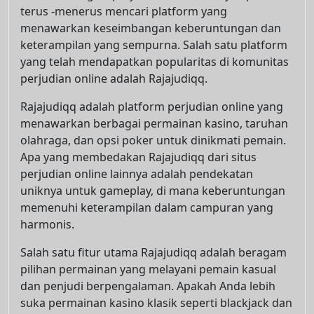
terus -menerus mencari platform yang
menawarkan keseimbangan keberuntungan dan
keterampilan yang sempurna. Salah satu platform
yang telah mendapatkan popularitas di komunitas
perjudian online adalah Rajajudiqq.
Rajajudiqq adalah platform perjudian online yang
menawarkan berbagai permainan kasino, taruhan
olahraga, dan opsi poker untuk dinikmati pemain.
Apa yang membedakan Rajajudiqq dari situs
perjudian online lainnya adalah pendekatan
uniknya untuk gameplay, di mana keberuntungan
memenuhi keterampilan dalam campuran yang
harmonis.
Salah satu fitur utama Rajajudiqq adalah beragam
pilihan permainan yang melayani pemain kasual
dan penjudi berpengalaman. Apakah Anda lebih
suka permainan kasino klasik seperti blackjack dan