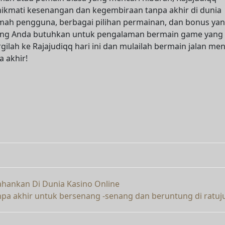
kmati kesenangan dan kegembiraan tanpa akhir di dunia
ah pengguna, berbagai pilihan permainan, dan bonus ya
yang Anda butuhkan untuk pengalaman bermain game yang 
lah ke Rajajudiqq hari ini dan mulailah bermain jalan me
 akhir!
ahankan Di Dunia Kasino Online
npa akhir untuk bersenang -senang dan beruntung di ratuj