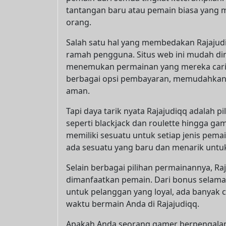
tantangan baru atau pemain biasa yang m
orang.
Salah satu hal yang membedakan Rajajudi
ramah pengguna. Situs web ini mudah di
menemukan permainan yang mereka cari d
berbagai opsi pembayaran, memudahkan
aman.
Tapi daya tarik nyata Rajajudiqq adalah 
seperti blackjack dan roulette hingga ga
memiliki sesuatu untuk setiap jenis pema
ada sesuatu yang baru dan menarik untuk
Selain berbagai pilihan permainannya, 
dimanfaatkan pemain. Dari bonus selama
untuk pelanggan yang loyal, ada banyak
waktu bermain Anda di Rajajudiqq.
Apakah Anda seorang gamer berpengalama