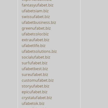
fantasyufabet.biz
ufabetsiam.biz
swissufabet.biz
ufabetbusiness.biz
greenufabet.biz
ufabetcolor.biz
extraufabet.biz
ufabetlife.biz
ufabetsolutions.biz
socialufabet.biz
surfufabet.biz
ufabetbest.biz
sureufabet.biz
customufabet.biz
storyufabet.biz
epicufabet.biz
crystalufabet.biz
ufabetok.biz