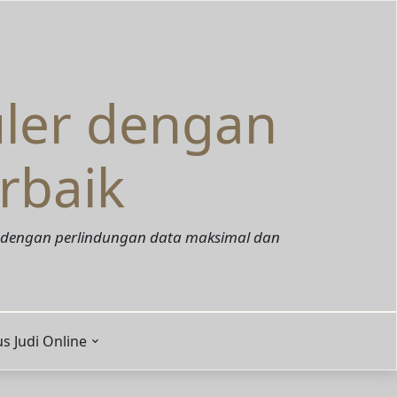
uler dengan
rbaik
er dengan perlindungan data maksimal dan
us Judi Online