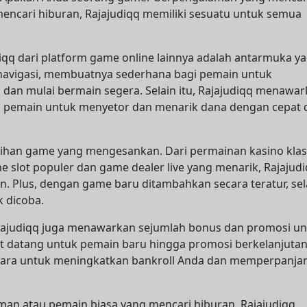
encari hiburan, Rajajudiqq memiliki sesuatu untuk semua
qq dari platform game online lainnya adalah antarmuka y
navigasi, membuatnya sederhana bagi pemain untuk
an mulai bermain segera. Selain itu, Rajajudiqq menawa
 pemain untuk menyetor dan menarik dana dengan cepat 
pilihan game yang mengesankan. Dari permainan kasino klas
me slot populer dan game dealer live yang menarik, Rajajud
in. Plus, dengan game baru ditambahkan secara teratur, sel
 dicoba.
Rajajudiqq juga menawarkan sejumlah bonus dan promosi u
t datang untuk pemain baru hingga promosi berkelanjuta
 cara untuk meningkatkan bankroll Anda dan memperpanja
n atau pemain biasa yang mencari hiburan, Rajajudiqq