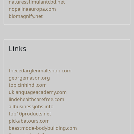
naturesstimulantcbd.net
nopalinaeuropa.com
biomagnify.net
Links
thecedarglenmaltshop.com
georgemason.org
topicinhindi.com
uklanguageacademy.com
lindehealthcarefree.com
allbusinessjobs.info
top10products.net
pickabatours.com
beastmode-bodybuilding.com