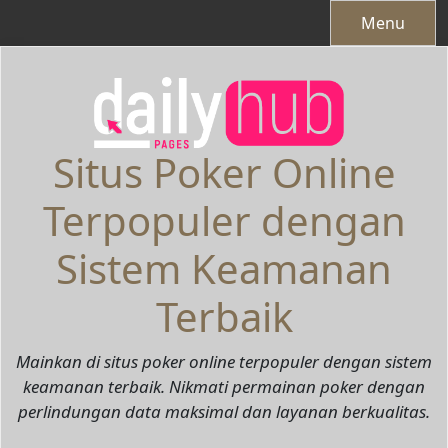
Skip
Menu
to
content
Situs Poker Online
Terpopuler dengan
Sistem Keamanan
Terbaik
Mainkan di situs poker online terpopuler dengan sistem
keamanan terbaik. Nikmati permainan poker dengan
perlindungan data maksimal dan layanan berkualitas.