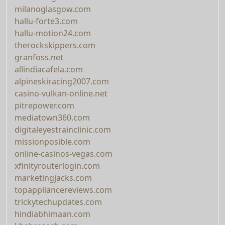
milanoglasgow.com
hallu-forte3.com
hallu-motion24.com
therockskippers.com
granfoss.net
allindiacafela.com
alpineskiracing2007.com
casino-vulkan-online.net
pitrepower.com
mediatown360.com
digitaleyestrainclinic.com
missionposible.com
online-casinos-vegas.com
xfinityrouterlogin.com
marketingjacks.com
topappliancereviews.com
trickytechupdates.com
hindiabhimaan.com