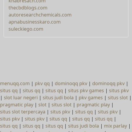
khabresach.com
thecbdblogs.com
autoresearchchemicals.com
apnabusinesskaro.com
suleckiego.com
menuqq.com
|
pkv qq
|
dominoqq pkv
|
dominoqq pkv
|
situs qq
|
situs qq
|
situs qq
|
situs pkv games
|
situs pkv
|
slot luar negeri
|
situs judi bola
|
pkv games
|
situs slot
|
pragmatic play
|
slot
|
situs slot
|
pragmatic play
|
situs slot terpercaya
|
situs pkv
|
situs qq
|
situs pkv
|
situs pkv
|
situs pkv
|
situs qq
|
situs qq
|
situs qq
|
situs qq
|
situs qq
|
situs qq
|
situs judi bola
|
mix parlay
|