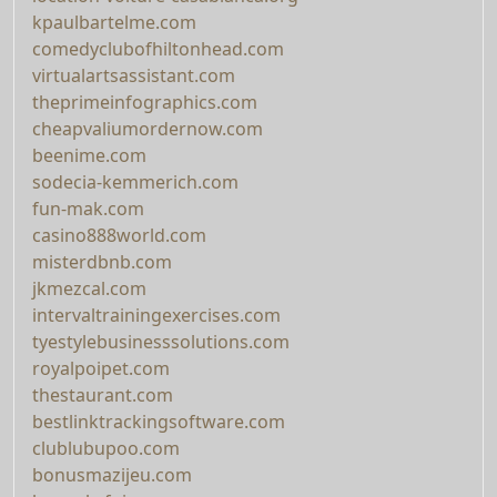
kpaulbartelme.com
comedyclubofhiltonhead.com
virtualartsassistant.com
theprimeinfographics.com
cheapvaliumordernow.com
beenime.com
sodecia-kemmerich.com
fun-mak.com
casino888world.com
misterdbnb.com
jkmezcal.com
intervaltrainingexercises.com
tyestylebusinesssolutions.com
royalpoipet.com
thestaurant.com
bestlinktrackingsoftware.com
clublubupoo.com
bonusmazijeu.com