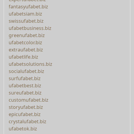
fantasyufabet.biz
ufabetsiam.biz
swissufabet.biz
ufabetbusiness.biz
greenufabet.biz
ufabetcolor.biz
extraufabet.biz
ufabetlife.biz
ufabetsolutions.biz
socialufabet.biz
surfufabet.biz
ufabetbest.biz
sureufabet.biz
customufabet.biz
storyufabet.biz
epicufabet.biz
crystalufabet.biz
ufabetok.biz