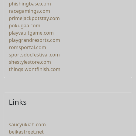
phishingbase.com
racegamings.com
primejackpotstay.com
pokugaa.com
playvaultgame.com
playgrandresorts.com
romsportal.com
sportsdocfestival.com
shestylestore.com
thingsiwontfinish.com
Links
saucyukiah.com
beikastreet.net