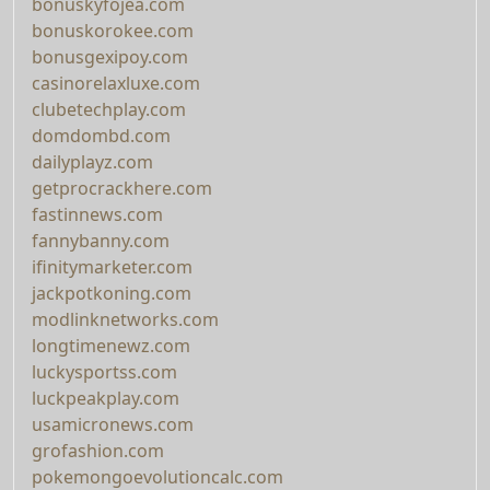
bonuskyfojea.com
bonuskorokee.com
bonusgexipoy.com
casinorelaxluxe.com
clubetechplay.com
domdombd.com
dailyplayz.com
getprocrackhere.com
fastinnews.com
fannybanny.com
ifinitymarketer.com
jackpotkoning.com
modlinknetworks.com
longtimenewz.com
luckysportss.com
luckpeakplay.com
usamicronews.com
grofashion.com
pokemongoevolutioncalc.com