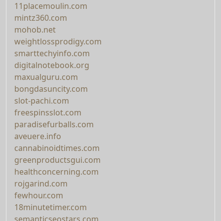
11placemoulin.com
mintz360.com
mohob.net
weightlossprodigy.com
smarttechyinfo.com
digitalnotebook.org
maxualguru.com
bongdasuncity.com
slot-pachi.com
freespinsslot.com
paradisefurballs.com
aveuere.info
cannabinoidtimes.com
greenproductsgui.com
healthconcerning.com
rojgarind.com
fewhour.com
18minutetimer.com
semanticseostars.com