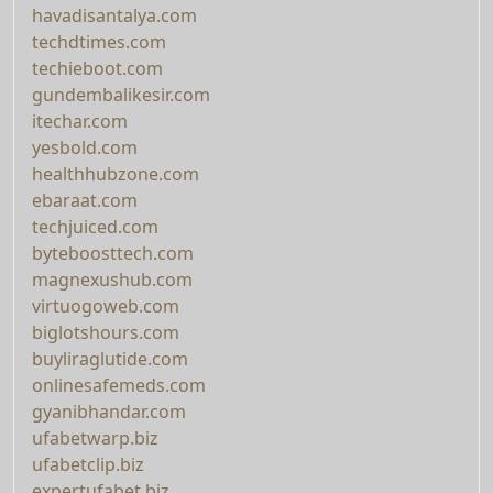
havadisantalya.com
techdtimes.com
techieboot.com
gundembalikesir.com
itechar.com
yesbold.com
healthhubzone.com
ebaraat.com
techjuiced.com
byteboosttech.com
magnexushub.com
virtuogoweb.com
biglotshours.com
buyliraglutide.com
onlinesafemeds.com
gyanibhandar.com
ufabetwarp.biz
ufabetclip.biz
expertufabet.biz