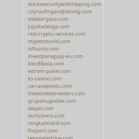
durexsecurityandshipping.com
cityroofingandplannig.com
ivdabergasa.com
juyultadesga.com
real-crypto-services.com
mypetzworld.com
infounty.com
investparaguay-eu.com
bwc88asia.com
extrem-poker.com
ks-casino.com
carcarepoints.com
thedoodlebreeders.com
grupohugodias.com
deqair.com
techsilvers.com
ningkatinskill.com
fivsport.com
templatedzine.com