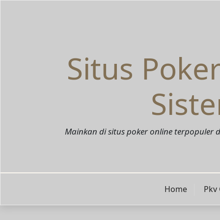
Skip
to
content
Situs Poke
Sist
Mainkan di situs poker online terpopule
Home
Pkv