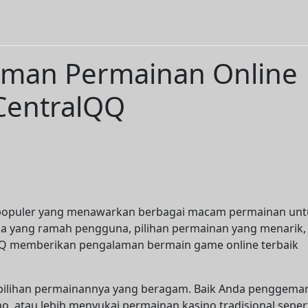
aman Permainan Online
CentralQQ
 populer yang menawarkan berbagai macam permainan unt
a yang ramah pengguna, pilihan permainan yang menarik,
Q memberikan pengalaman bermain game online terbaik
h pilihan permainannya yang beragam. Baik Anda penggema
, atau lebih menyukai permainan kasino tradisional seper