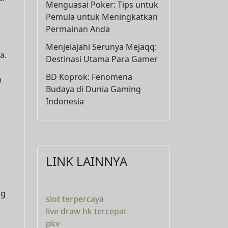
Menguasai Poker: Tips untuk
Pemula untuk Meningkatkan
Permainan Anda
Menjelajahi Serunya Mejaqq:
a.
Destinasi Utama Para Gamer
BD Koprok: Fenomena
n
Budaya di Dunia Gaming
Indonesia
LINK LAINNYA
ng
slot terpercaya
live draw hk tercepat
pkv