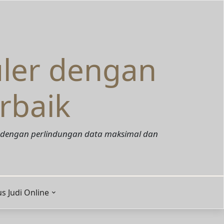
uler dengan
rbaik
er dengan perlindungan data maksimal dan
us Judi Online