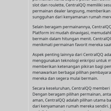
slot dan roulette, CentralQQ memiliki s
permainan dealer langsung, memberikan
sungguhan dari kenyamanan rumah merek
Selain beragam permainannya, CentralQ
Platform ini mudah dinavigasi, memuda
bermain dalam hitungan menit. CentralQ
menikmati permainan favorit mereka saat
Aspek penting lainnya dari CentralQQ ad
menggunakan teknologi enkripsi untuk 
memberikan ketenangan pikiran bagi pem
menawarkan berbagai pilihan pembayar
mereka dan segera mulai bermain.
Secara keseluruhan, CentralQQ memberi 
Dengan beragam pilihan permainan, ant
aman, CentralQQ adalah pilihan utama ba
dari kenyamanan rumah mereka sendiri. 