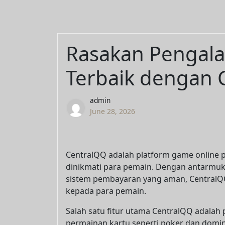
Rasakan Pengal
Terbaik dengan 
admin
June 28, 2026
CentralQQ adalah platform game online
dinikmati para pemain. Dengan antarmuk
sistem pembayaran yang aman, CentralQ
kepada para pemain.
Salah satu fitur utama CentralQQ adala
permainan kartu seperti poker dan domino