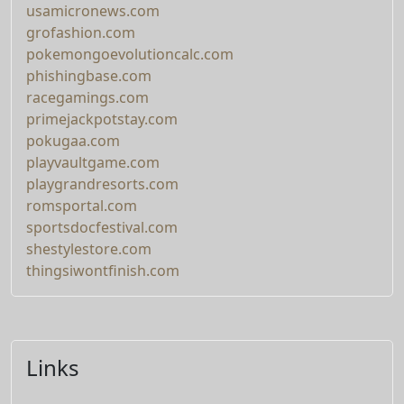
usamicronews.com
grofashion.com
pokemongoevolutioncalc.com
phishingbase.com
racegamings.com
primejackpotstay.com
pokugaa.com
playvaultgame.com
playgrandresorts.com
romsportal.com
sportsdocfestival.com
shestylestore.com
thingsiwontfinish.com
Links