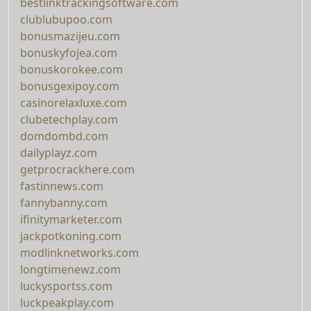
bestlinktrackingsoftware.com
clublubupoo.com
bonusmazijeu.com
bonuskyfojea.com
bonuskorokee.com
bonusgexipoy.com
casinorelaxluxe.com
clubetechplay.com
domdombd.com
dailyplayz.com
getprocrackhere.com
fastinnews.com
fannybanny.com
ifinitymarketer.com
jackpotkoning.com
modlinknetworks.com
longtimenewz.com
luckysportss.com
luckpeakplay.com