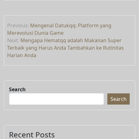
Post
Previous:
Mengenal Datukqq: Platform yang
navigation
Merevolusi Dunia Game
Next:
Mengapa Hematqq adalah Makanan Super
Terbaik yang Harus Anda Tambahkan ke Rutinitas
Harian Anda
Search
Search
Recent Posts