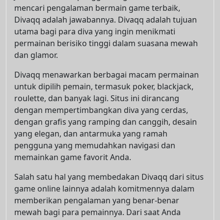
mencari pengalaman bermain game terbaik,
Divaqq adalah jawabannya. Divaqq adalah tujuan
utama bagi para diva yang ingin menikmati
permainan berisiko tinggi dalam suasana mewah
dan glamor.
Divaqq menawarkan berbagai macam permainan
untuk dipilih pemain, termasuk poker, blackjack,
roulette, dan banyak lagi. Situs ini dirancang
dengan mempertimbangkan diva yang cerdas,
dengan grafis yang ramping dan canggih, desain
yang elegan, dan antarmuka yang ramah
pengguna yang memudahkan navigasi dan
memainkan game favorit Anda.
Salah satu hal yang membedakan Divaqq dari situs
game online lainnya adalah komitmennya dalam
memberikan pengalaman yang benar-benar
mewah bagi para pemainnya. Dari saat Anda