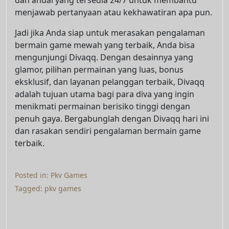
menjawab pertanyaan atau kekhawatiran apa pun.
Jadi jika Anda siap untuk merasakan pengalaman
bermain game mewah yang terbaik, Anda bisa
mengunjungi Divaqq. Dengan desainnya yang
glamor, pilihan permainan yang luas, bonus
eksklusif, dan layanan pelanggan terbaik, Divaqq
adalah tujuan utama bagi para diva yang ingin
menikmati permainan berisiko tinggi dengan
penuh gaya. Bergabunglah dengan Divaqq hari ini
dan rasakan sendiri pengalaman bermain game
terbaik.
Posted in:
Pkv Games
Tagged:
pkv games