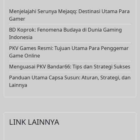
Menjelajahi Serunya Mejaqq: Destinasi Utama Para
Gamer
BD Koprok: Fenomena Budaya di Dunia Gaming
Indonesia
PKV Games Resmi: Tujuan Utama Para Penggemar
Game Online
Menguasai PKV Bandar66: Tips dan Strategi Sukses
Panduan Utama Capsa Susun: Aturan, Strategi, dan
Lainnya
LINK LAINNYA