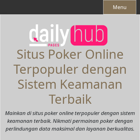
Skip
Menu
to
content
Situs Poker Online
Terpopuler dengan
Sistem Keamanan
Terbaik
Mainkan di situs poker online terpopuler dengan sistem
keamanan terbaik. Nikmati permainan poker dengan
perlindungan data maksimal dan layanan berkualitas.