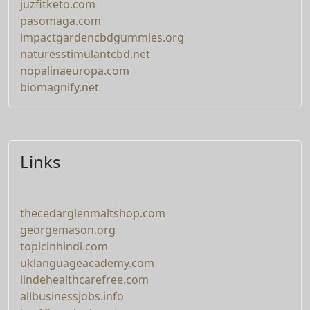
juzfitketo.com
pasomaga.com
impactgardencbdgummies.org
naturesstimulantcbd.net
nopalinaeuropa.com
biomagnify.net
Links
thecedarglenmaltshop.com
georgemason.org
topicinhindi.com
uklanguageacademy.com
lindehealthcarefree.com
allbusinessjobs.info