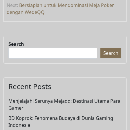
Next:
Bersiaplah untuk Mendominasi Meja Poker
dengan WedeQQ
Search
Search
Recent Posts
Menjelajahi Serunya Mejaqq: Destinasi Utama Para
Gamer
BD Koprok: Fenomena Budaya di Dunia Gaming
Indonesia