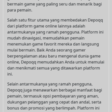
bermain game yang paling seru dan menarik bagi
para pemain.
Salah satu fitur utama yang membedakan Depoqq
dari platform game online lainnya adalah
antarmukanya yang ramah pengguna. Platform ini
mudah dinavigasi, memudahkan pemain
menemukan game favorit mereka dan langsung
mulai bermain. Baik Anda seorang gamer
berpengalaman atau baru mengenal dunia game
online, Depoqq memudahkan Anda untuk memulai
dan menikmati semua yang ditawarkan platform
ini.
Selain antarmukanya yang ramah pengguna,
Depoqq juga menawarkan berbagai manfaat bagi
pemain, termasuk opsi pembayaran yang aman,
dukungan pelanggan yang cepat dan andal, serta
bonus dan promosi yang berlimpah. Platform ini