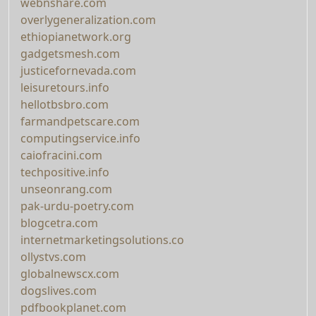
webnshare.com
overlygeneralization.com
ethiopianetwork.org
gadgetsmesh.com
justicefornevada.com
leisuretours.info
hellotbsbro.com
farmandpetscare.com
computingservice.info
caiofracini.com
techpositive.info
unseonrang.com
pak-urdu-poetry.com
blogcetra.com
internetmarketingsolutions.co
ollystvs.com
globalnewscx.com
dogslives.com
pdfbookplanet.com