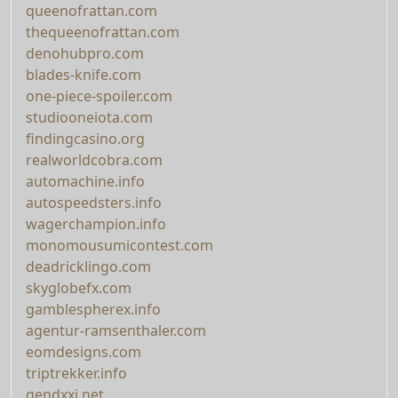
queenofrattan.com
thequeenofrattan.com
denohubpro.com
blades-knife.com
one-piece-spoiler.com
studiooneiota.com
findingcasino.org
realworldcobra.com
automachine.info
autospeedsters.info
wagerchampion.info
monomousumicontest.com
deadricklingo.com
skyglobefx.com
gamblespherex.info
agentur-ramsenthaler.com
eomdesigns.com
triptrekker.info
gendxxi.net