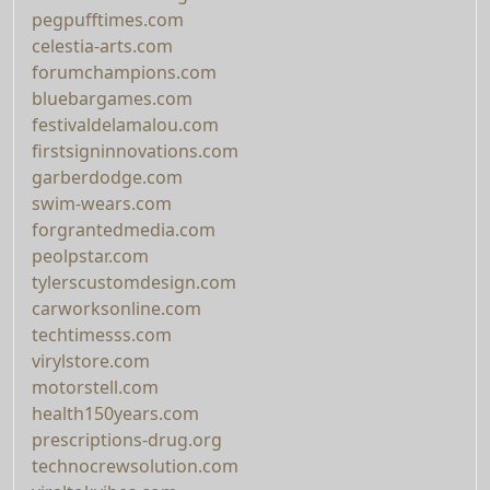
pegpufftimes.com
celestia-arts.com
forumchampions.com
bluebargames.com
festivaldelamalou.com
firstsigninnovations.com
garberdodge.com
swim-wears.com
forgrantedmedia.com
peolpstar.com
tylerscustomdesign.com
carworksonline.com
techtimesss.com
virylstore.com
motorstell.com
health150years.com
prescriptions-drug.org
technocrewsolution.com