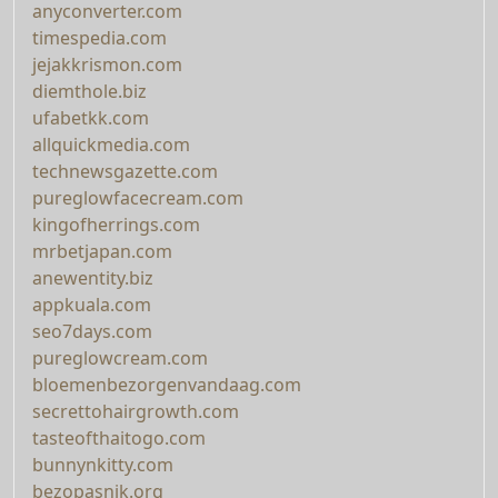
anyconverter.com
timespedia.com
jejakkrismon.com
diemthole.biz
ufabetkk.com
allquickmedia.com
technewsgazette.com
pureglowfacecream.com
kingofherrings.com
mrbetjapan.com
anewentity.biz
appkuala.com
seo7days.com
pureglowcream.com
bloemenbezorgenvandaag.com
secrettohairgrowth.com
tasteofthaitogo.com
bunnynkitty.com
bezopasnik.org