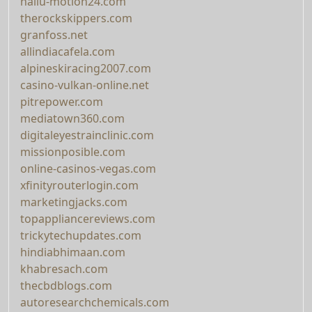
hallu-motion24.com
therockskippers.com
granfoss.net
allindiacafela.com
alpineskiracing2007.com
casino-vulkan-online.net
pitrepower.com
mediatown360.com
digitaleyestrainclinic.com
missionposible.com
online-casinos-vegas.com
xfinityrouterlogin.com
marketingjacks.com
topappliancereviews.com
trickytechupdates.com
hindiabhimaan.com
khabresach.com
thecbdblogs.com
autoresearchchemicals.com