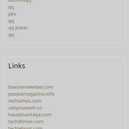
qq
pkv
qq
qq poker
qq
Links
baeckereiweber.com
peoplemagazine.info
techashes.com
canyouwash.co
havadisantalya.com
techdtimes.com
techieboot.com