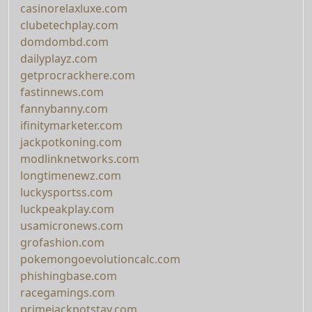
casinorelaxluxe.com
clubetechplay.com
domdombd.com
dailyplayz.com
getprocrackhere.com
fastinnews.com
fannybanny.com
ifinitymarketer.com
jackpotkoning.com
modlinknetworks.com
longtimenewz.com
luckysportss.com
luckpeakplay.com
usamicronews.com
grofashion.com
pokemongoevolutioncalc.com
phishingbase.com
racegamings.com
primejackpotstay.com