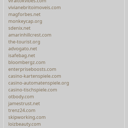
viraltokvibes.com
vivianebritoimoveis.com
magforbes.net
monkeycap.org
sdenix.net
amarinhillcrest.com
the-tourist.org
advogato.net
isafebag.net
bloombergz.com
enterpriseboosts.com
casino-kartenspiele.com
casino-automatenspiele.org
casino-tischspiele.com
otbody.com
jamestrust.net
trenz24.com
skipworking.com
loizbeauty.com