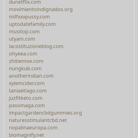
dunetflix.com
movimientoindignados.org
milfxxxpussy.com
uptodatefamily.com
musitop.com
utyam.com
lacostituzioneblog.com
ohyeea.com
zhitiemoe.com
nungkub.com
anotherindian.com
xylemcider.com
taniaetiago.com
juzfitketo.com
pasomaga.com
impactgardencbdgummies.org
naturesstimulantcbd.net
nopalinaeuropa.com
biomagnify.net