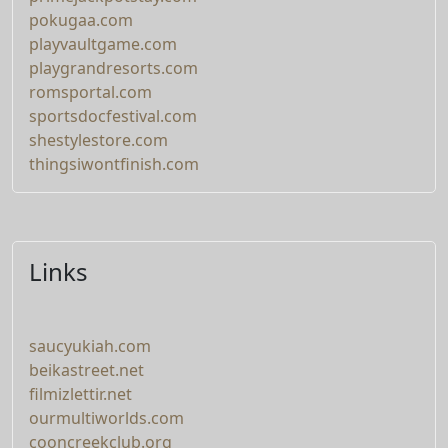
pokugaa.com
playvaultgame.com
playgrandresorts.com
romsportal.com
sportsdocfestival.com
shestylestore.com
thingsiwontfinish.com
Links
saucyukiah.com
beikastreet.net
filmizlettir.net
ourmultiworlds.com
cooncreekclub.org