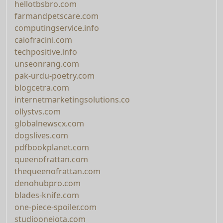
hellotbsbro.com
farmandpetscare.com
computingservice.info
caiofracini.com
techpositive.info
unseonrang.com
pak-urdu-poetry.com
blogcetra.com
internetmarketingsolutions.co
ollystvs.com
globalnewscx.com
dogslives.com
pdfbookplanet.com
queenofrattan.com
thequeenofrattan.com
denohubpro.com
blades-knife.com
one-piece-spoiler.com
studiooneiota.com