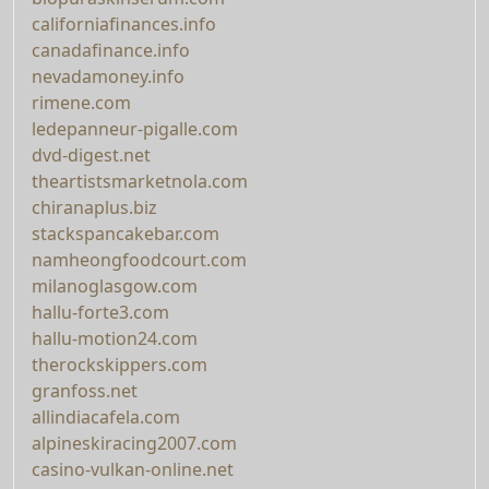
californiafinances.info
canadafinance.info
nevadamoney.info
rimene.com
ledepanneur-pigalle.com
dvd-digest.net
theartistsmarketnola.com
chiranaplus.biz
stackspancakebar.com
namheongfoodcourt.com
milanoglasgow.com
hallu-forte3.com
hallu-motion24.com
therockskippers.com
granfoss.net
allindiacafela.com
alpineskiracing2007.com
casino-vulkan-online.net