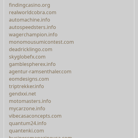
findingcasino.org
realworldcobra.com
automachine.info
autospeedsters.info
wagerchampion.info
monomousumicontest.com
deadricklingo.com
skyglobefx.com
gamblespherex.info
agentur-ramsenthaler.com
eomdesigns.com
triptrekker.info
gendxxi.net
motomasters.info
mycarzone.info
vibecasaconcepts.com
quantum24.info
quantenki.com
businessmagazineusa.com