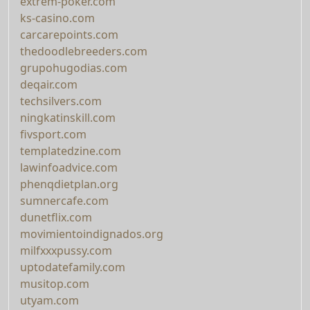
extrem-poker.com
ks-casino.com
carcarepoints.com
thedoodlebreeders.com
grupohugodias.com
deqair.com
techsilvers.com
ningkatinskill.com
fivsport.com
templatedzine.com
lawinfoadvice.com
phenqdietplan.org
sumnercafe.com
dunetflix.com
movimientoindignados.org
milfxxxpussy.com
uptodatefamily.com
musitop.com
utyam.com