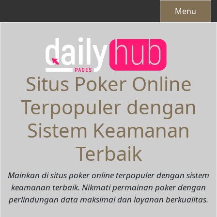
Skip
Menu
to
content
Situs Poker Online
Terpopuler dengan
Sistem Keamanan
Terbaik
Mainkan di situs poker online terpopuler dengan sistem
keamanan terbaik. Nikmati permainan poker dengan
perlindungan data maksimal dan layanan berkualitas.