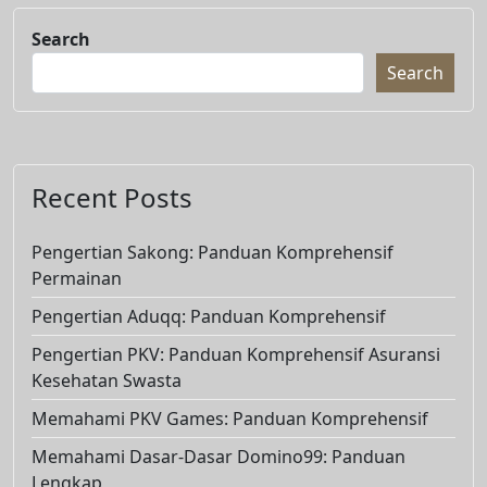
Search
Search
Recent Posts
Pengertian Sakong: Panduan Komprehensif
Permainan
Pengertian Aduqq: Panduan Komprehensif
Pengertian PKV: Panduan Komprehensif Asuransi
Kesehatan Swasta
Memahami PKV Games: Panduan Komprehensif
Memahami Dasar-Dasar Domino99: Panduan
Lengkap