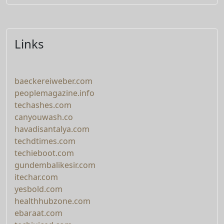
Links
baeckereiweber.com
peoplemagazine.info
techashes.com
canyouwash.co
havadisantalya.com
techdtimes.com
techieboot.com
gundembalikesir.com
itechar.com
yesbold.com
healthhubzone.com
ebaraat.com