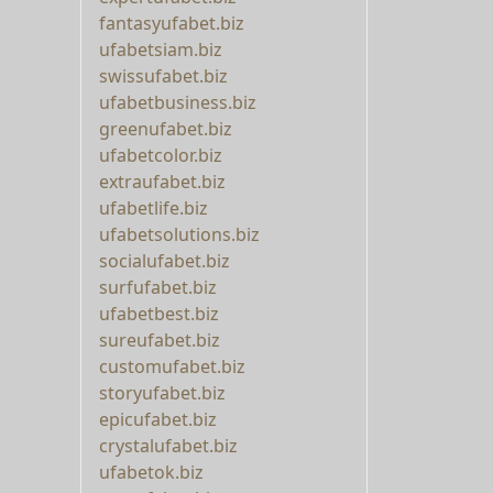
fantasyufabet.biz
ufabetsiam.biz
swissufabet.biz
ufabetbusiness.biz
greenufabet.biz
ufabetcolor.biz
extraufabet.biz
ufabetlife.biz
ufabetsolutions.biz
socialufabet.biz
surfufabet.biz
ufabetbest.biz
sureufabet.biz
customufabet.biz
storyufabet.biz
epicufabet.biz
crystalufabet.biz
ufabetok.biz