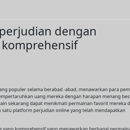
 perjudian dengan
 komprehensif
 yang populer selama berabad -abad, menawarkan para pem
empertaruhkan uang mereka dengan harapan menang besa
ain sekarang dapat menikmati permainan favorit mereka d
 satu platform perjudian online yang telah mendapatkan
ine yang komprehensif yang menawarkan berbagai permain