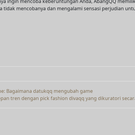
nya ingin mencoba keberuntungan Anda, AbangQQ memilik
a tidak mencobanya dan mengalami sensasi perjudian unt
ine: Bagaimana datukqq mengubah game
epan tren dengan pick fashion divaqq yang dikuratori secara