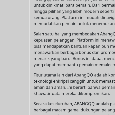
untuk dinikmati para pemain. Dari permain
hingga pilihan yang lebih modern sepert
semua orang. Platform ini mudah dinavi
memudahkan pemain untuk menemukan ga
Salah satu hal yang membedakan AbangQQ 
kepuasan pelanggan. Platform ini mena
bisa mendapatkan bantuan kapan pun me
menawarkan berbagai bonus dan promos
menarik yang baru. Bonus ini dapat menca
yang dapat membantu pemain memaksim
Fitur utama lain dari AbangQQ adalah k
teknologi enkripsi canggih untuk memast
aman dan aman. Ini berarti bahwa pemai
khawatir data mereka dikompromikan.
Secara keseluruhan, ABANGQQ adalah pla
berbagai macam game, dukungan pelangg