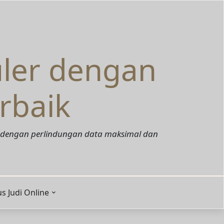
uler dengan
rbaik
er dengan perlindungan data maksimal dan
us Judi Online