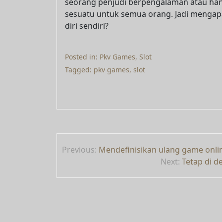
seorang penjudi berpengalaman atau ha
sesuatu untuk semua orang. Jadi mengap
diri sendiri?
Posted in:
Pkv Games
,
Slot
Tagged:
pkv games
,
slot
Post
Previous:
Mendefinisikan ulang game onl
navigation
Next:
Tetap di d