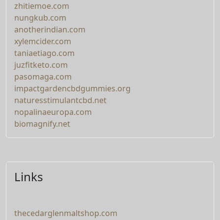
zhitiemoe.com
nungkub.com
anotherindian.com
xylemcider.com
taniaetiago.com
juzfitketo.com
pasomaga.com
impactgardencbdgummies.org
naturesstimulantcbd.net
nopalinaeuropa.com
biomagnify.net
Links
thecedarglenmaltshop.com