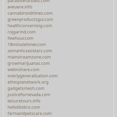
paradisefurballs.com
aveuere.info
cannabinoidtimes.com
greenproductsgui.com
healthconcerning.com
rojgarind.com
fewhour.com
18minutetimer.com
semanticseostars.com
mainstreamzone.com
growmarijuanas.com
webnshare.com
overlygeneralization.com
ethiopianetwork.org
gadgetsmesh.com
justicefornevada.com
leisuretours.info
hellotbsbro.com
farmandpetscare.com