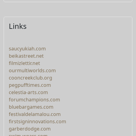
Links
saucyukiah.com
beikastreet.net
filmizlettir.net
ourmultiworlds.com
cooncreekclub.org
pegpufftimes.com
celestia-arts.com
forumchampions.com
bluebargames.com
festivaldelamalou.com
firstsigninnovations.com
garberdodge.com
swim-wears.com