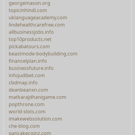
georgemason.org
topicinhindi.com
uklanguageacademy.com
lindehealthcarefree.com
allbusinessjobs.info
top10products.net
pickabatours.com
beastmode-bodybuilding.com
financelplan.info
businessfuture.info
infojudibet.com
cbdmap.info
deanbeanxn.com
matkarajdhanigame.com
popthrone.com
world-slots.com
imakewebsolution.com
che-blog.com
pancakecoinz.com