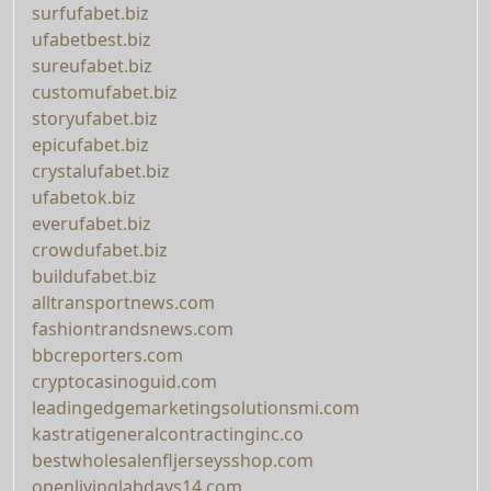
surfufabet.biz
ufabetbest.biz
sureufabet.biz
customufabet.biz
storyufabet.biz
epicufabet.biz
crystalufabet.biz
ufabetok.biz
everufabet.biz
crowdufabet.biz
buildufabet.biz
alltransportnews.com
fashiontrandsnews.com
bbcreporters.com
cryptocasinoguid.com
leadingedgemarketingsolutionsmi.com
kastratigeneralcontractinginc.co
bestwholesalenfljerseysshop.com
openlivinglabdays14.com