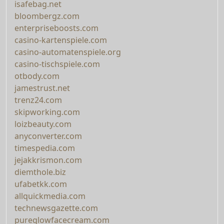
isafebag.net
bloombergz.com
enterpriseboosts.com
casino-kartenspiele.com
casino-automatenspiele.org
casino-tischspiele.com
otbody.com
jamestrust.net
trenz24.com
skipworking.com
loizbeauty.com
anyconverter.com
timespedia.com
jejakkrismon.com
diemthole.biz
ufabetkk.com
allquickmedia.com
technewsgazette.com
pureglowfacecream.com