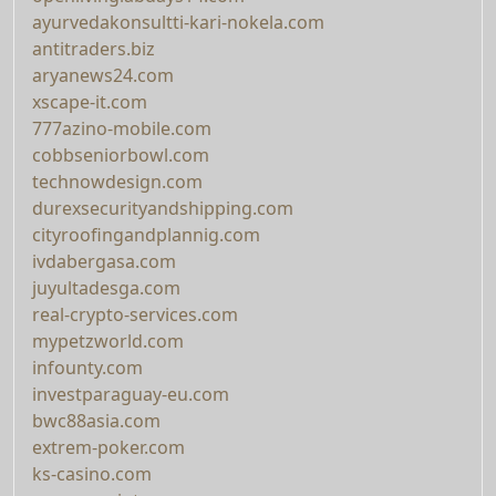
ayurvedakonsultti-kari-nokela.com
antitraders.biz
aryanews24.com
xscape-it.com
777azino-mobile.com
cobbseniorbowl.com
technowdesign.com
durexsecurityandshipping.com
cityroofingandplannig.com
ivdabergasa.com
juyultadesga.com
real-crypto-services.com
mypetzworld.com
infounty.com
investparaguay-eu.com
bwc88asia.com
extrem-poker.com
ks-casino.com