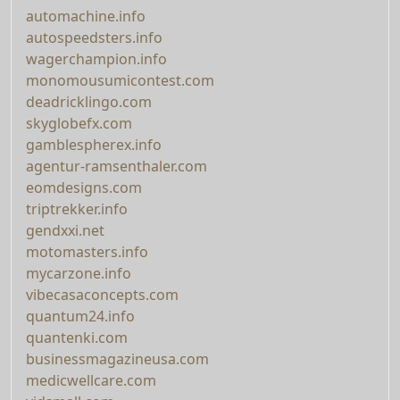
automachine.info
autospeedsters.info
wagerchampion.info
monomousumicontest.com
deadricklingo.com
skyglobefx.com
gamblespherex.info
agentur-ramsenthaler.com
eomdesigns.com
triptrekker.info
gendxxi.net
motomasters.info
mycarzone.info
vibecasaconcepts.com
quantum24.info
quantenki.com
businessmagazineusa.com
medicwellcare.com