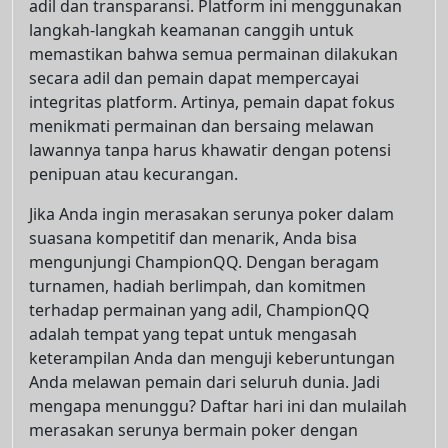
adil dan transparansi. Platform ini menggunakan
langkah-langkah keamanan canggih untuk
memastikan bahwa semua permainan dilakukan
secara adil dan pemain dapat mempercayai
integritas platform. Artinya, pemain dapat fokus
menikmati permainan dan bersaing melawan
lawannya tanpa harus khawatir dengan potensi
penipuan atau kecurangan.
Jika Anda ingin merasakan serunya poker dalam
suasana kompetitif dan menarik, Anda bisa
mengunjungi ChampionQQ. Dengan beragam
turnamen, hadiah berlimpah, dan komitmen
terhadap permainan yang adil, ChampionQQ
adalah tempat yang tepat untuk mengasah
keterampilan Anda dan menguji keberuntungan
Anda melawan pemain dari seluruh dunia. Jadi
mengapa menunggu? Daftar hari ini dan mulailah
merasakan serunya bermain poker dengan