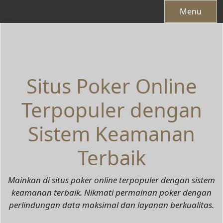
Skip
Menu
to
content
Situs Poker Online
Terpopuler dengan
Sistem Keamanan
Terbaik
Mainkan di situs poker online terpopuler dengan sistem
keamanan terbaik. Nikmati permainan poker dengan
perlindungan data maksimal dan layanan berkualitas.