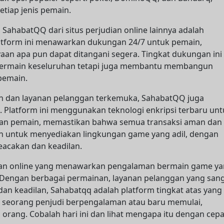
tiap jenis pemain.
SahabatQQ dari situs perjudian online lainnya adalah
latform ini menawarkan dukungan 24/7 untuk pemain,
an apa pun dapat ditangani segera. Tingkat dukungan ini
bermain keseluruhan tetapi juga membantu membangun
 pemain.
n dan layanan pelanggan terkemuka, SahabatQQ juga
 Platform ini menggunakan teknologi enkripsi terbaru unt
ngan pemain, memastikan bahwa semua transaksi aman dan
n untuk menyediakan lingkungan game yang adil, dengan
eacakan dan keadilan.
dian online yang menawarkan pengalaman bermain game y
. Dengan berbagai permainan, layanan pelanggan yang san
n keadilan, Sahabatqq adalah platform tingkat atas yang
seorang penjudi berpengalaman atau baru memulai,
orang. Cobalah hari ini dan lihat mengapa itu dengan cepa