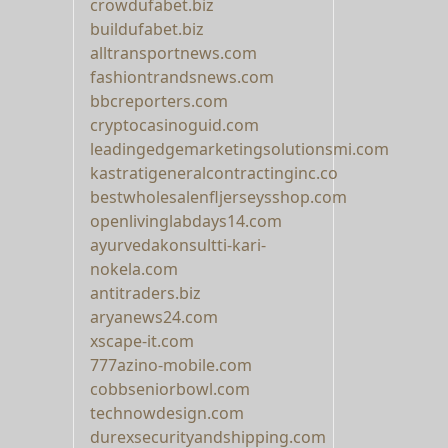
crowdufabet.biz
buildufabet.biz
alltransportnews.com
fashiontrandsnews.com
bbcreporters.com
cryptocasinoguid.com
leadingedgemarketingsolutionsmi.com
kastratigeneralcontractinginc.co
bestwholesalenfljerseysshop.com
openlivinglabdays14.com
ayurvedakonsultti-kari-
nokela.com
antitraders.biz
aryanews24.com
xscape-it.com
777azino-mobile.com
cobbseniorbowl.com
technowdesign.com
durexsecurityandshipping.com