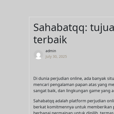
Sahabatqq: tujua
terbaik
admin
July 30, 2025
Di dunia perjudian online, ada banyak si
mencari pengalaman papan atas yang me
sangat baik, dan lingkungan game yang a
Sahabatqq adalah platform perjudian onlin
berkat komitmennya untuk memberikan p
berbagai permainan untuk dipilih, terma