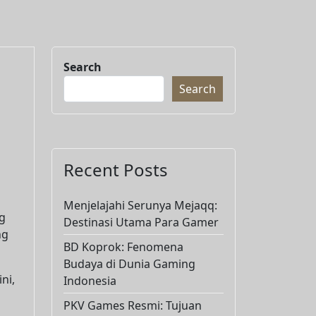
Search
Search
Recent Posts
Menjelajahi Serunya Mejaqq:
ng
Destinasi Utama Para Gamer
ng
BD Koprok: Fenomena
Budaya di Dunia Gaming
ni,
Indonesia
PKV Games Resmi: Tujuan