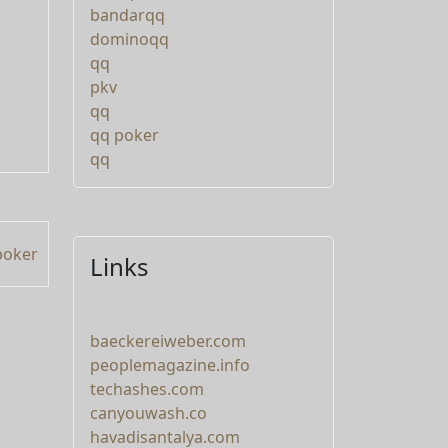
bandarqq
dominoqq
qq
pkv
qq
qq poker
qq
poker
Links
baeckereiweber.com
peoplemagazine.info
techashes.com
canyouwash.co
havadisantalya.com