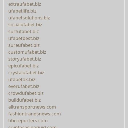
extraufabet.biz
ufabetlife.biz
ufabetsolutions.biz
socialufabet.biz
surfufabet.biz
ufabetbest.biz
sureufabet.biz
customufabet.biz
storyufabet.biz
epicufabet.biz
crystalufabet.biz
ufabetok.biz
everufabet.biz
crowdufabet.biz
buildufabet.biz
alltransportnews.com
fashiontrandsnews.com
bbcreporters.com
cryptocasinoguid.com