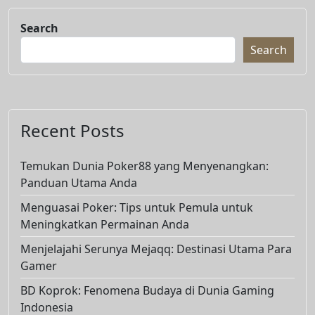
Search
Search
Recent Posts
Temukan Dunia Poker88 yang Menyenangkan:
Panduan Utama Anda
Menguasai Poker: Tips untuk Pemula untuk
Meningkatkan Permainan Anda
Menjelajahi Serunya Mejaqq: Destinasi Utama Para
Gamer
BD Koprok: Fenomena Budaya di Dunia Gaming
Indonesia