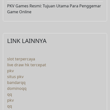
PKV Games Resmi: Tujuan Utama Para Penggemar
Game Online
LINK LAINNYA
slot terpercaya
live draw hk tercepat
pkv
situs pkv
bandarqq
dominoqq
qq
pkv
qq