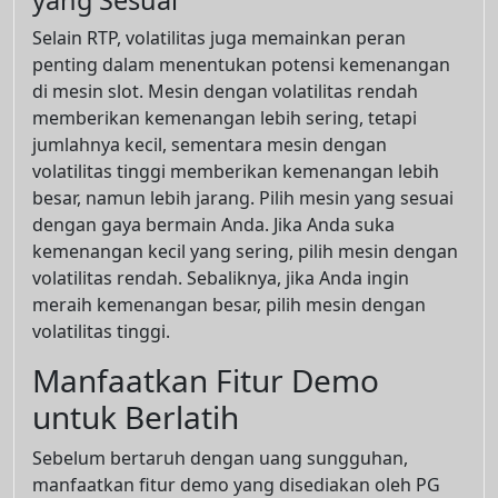
Selain RTP, volatilitas juga memainkan peran
penting dalam menentukan potensi kemenangan
di mesin slot. Mesin dengan volatilitas rendah
memberikan kemenangan lebih sering, tetapi
jumlahnya kecil, sementara mesin dengan
volatilitas tinggi memberikan kemenangan lebih
besar, namun lebih jarang. Pilih mesin yang sesuai
dengan gaya bermain Anda. Jika Anda suka
kemenangan kecil yang sering, pilih mesin dengan
volatilitas rendah. Sebaliknya, jika Anda ingin
meraih kemenangan besar, pilih mesin dengan
volatilitas tinggi.
Manfaatkan Fitur Demo
untuk Berlatih
Sebelum bertaruh dengan uang sungguhan,
manfaatkan fitur demo yang disediakan oleh PG