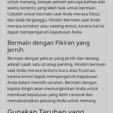
untuk menang, banyak pemain percaya bahwa ada
waktu tertentu yang lebih baik untuk bermain.
Cobalah untuk bermain saat Anda merasa fokus
dan tidak terganggu. Hindari bermain saat Anda
merasa tertekan atau sedang emosi, karena hal ini
dapat mempengaruhi keputusan Anda.
Bermain dengan Pikiran yang
Jernih
Bermain dengan pikiran yang jernih dan tenang
adalah salah satu strategi penting. Hindari bermain
saat Anda merasa terburu-buru atau frustrasi,
karena emosi dapat mempengaruhi keputusan
Anda dalam memilih taruhan. Bermain dengan
kepala dingin akan memungkinkan Anda untuk
membuat keputusan yang lebih rasional dan
memaksimalkan peluang Anda untuk menang.
Gunakan Taruhan yang