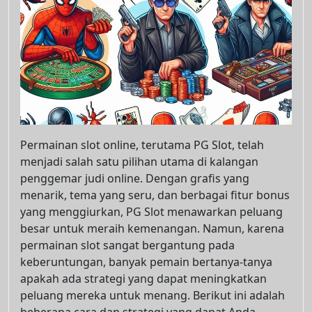
Permainan slot online, terutama PG Slot, telah
menjadi salah satu pilihan utama di kalangan
penggemar judi online. Dengan grafis yang
menarik, tema yang seru, dan berbagai fitur bonus
yang menggiurkan, PG Slot menawarkan peluang
besar untuk meraih kemenangan. Namun, karena
permainan slot sangat bergantung pada
keberuntungan, banyak pemain bertanya-tanya
apakah ada strategi yang dapat meningkatkan
peluang mereka untuk menang. Berikut ini adalah
beberapa cara dan strategi yang dapat Anda