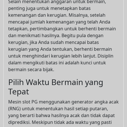
Selain menentukan anggaran untuk bermain,
penting juga untuk menetapkan batas
kemenangan dan kerugian. Misalnya, setelah
mencapai jumlah kemenangan yang telah Anda
tetapkan, pertimbangkan untuk berhenti bermain
dan menikmati hasilnya. Begitu pula dengan
kerugian, jika Anda sudah mencapai batas
kerugian yang Anda tentukan, berhenti bermain
untuk menghindari kerugian lebih lanjut. Disiplin
dalam mengikuti batas ini adalah kunci untuk
bermain secara bijak.
Pilih Waktu Bermain yang
Tepat
Mesin slot PG menggunakan generator angka acak
(RNG) untuk menentukan hasil setiap putaran,
yang berarti bahwa hasilnya acak dan tidak dapat
diprediksi. Meskipun tidak ada waktu yang pasti