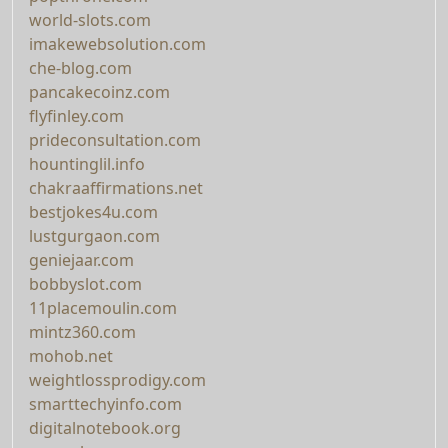
world-slots.com
imakewebsolution.com
che-blog.com
pancakecoinz.com
flyfinley.com
prideconsultation.com
hountinglil.info
chakraaffirmations.net
bestjokes4u.com
lustgurgaon.com
geniejaar.com
bobbyslot.com
11placemoulin.com
mintz360.com
mohob.net
weightlossprodigy.com
smarttechyinfo.com
digitalnotebook.org