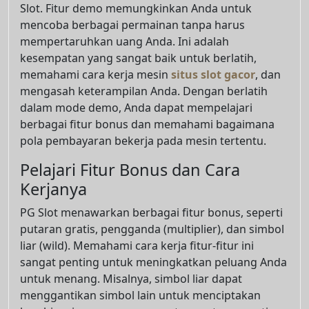
Slot. Fitur demo memungkinkan Anda untuk
mencoba berbagai permainan tanpa harus
mempertaruhkan uang Anda. Ini adalah
kesempatan yang sangat baik untuk berlatih,
memahami cara kerja mesin
situs slot gacor
, dan
mengasah keterampilan Anda. Dengan berlatih
dalam mode demo, Anda dapat mempelajari
berbagai fitur bonus dan memahami bagaimana
pola pembayaran bekerja pada mesin tertentu.
Pelajari Fitur Bonus dan Cara
Kerjanya
PG Slot menawarkan berbagai fitur bonus, seperti
putaran gratis, pengganda (multiplier), dan simbol
liar (wild). Memahami cara kerja fitur-fitur ini
sangat penting untuk meningkatkan peluang Anda
untuk menang. Misalnya, simbol liar dapat
menggantikan simbol lain untuk menciptakan