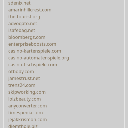
sdenix.net
amarinhillcrest.com
the-tourist.org
advogato.net
isafebag.net
bloombergz.com
enterpriseboosts.com
casino-kartenspiele.com
casino-automatenspiele.org
casino-tischspiele.com
otbody.com
jamestrust.net
trenz24.com
skipworking.com
loizbeauty.com
anyconverter.com
timespedia.com
jejakkrismon.com
diemthole.biz