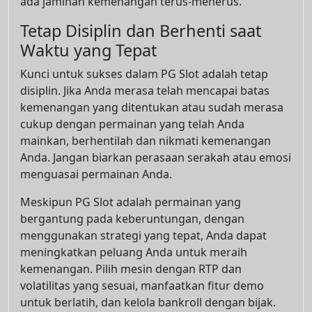
ada jaminan kemenangan terus-menerus.
Tetap Disiplin dan Berhenti saat
Waktu yang Tepat
Kunci untuk sukses dalam PG Slot adalah tetap
disiplin. Jika Anda merasa telah mencapai batas
kemenangan yang ditentukan atau sudah merasa
cukup dengan permainan yang telah Anda
mainkan, berhentilah dan nikmati kemenangan
Anda. Jangan biarkan perasaan serakah atau emosi
menguasai permainan Anda.
Meskipun PG Slot adalah permainan yang
bergantung pada keberuntungan, dengan
menggunakan strategi yang tepat, Anda dapat
meningkatkan peluang Anda untuk meraih
kemenangan. Pilih mesin dengan RTP dan
volatilitas yang sesuai, manfaatkan fitur demo
untuk berlatih, dan kelola bankroll dengan bijak.