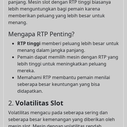
panjang. Mesin slot dengan RTP tinggi biasanya
lebih menguntungkan bagi pemain karena
memberikan peluang yang lebih besar untuk
menang.
Mengapa RTP Penting?
RTP tinggi
memberi peluang lebih besar untuk
menang dalam jangka panjang.
Pemain dapat memilih mesin dengan RTP yang
lebih tinggi untuk meningkatkan peluang
mereka.
Memahami RTP membantu pemain menilai
seberapa besar keuntungan yang bisa
didapatkan.
2.
Volatilitas Slot
Volatilitas mengacu pada seberapa sering dan
seberapa besar kemenangan yang diberikan oleh
mesin slot. Mesin dengan volatilitas rendah