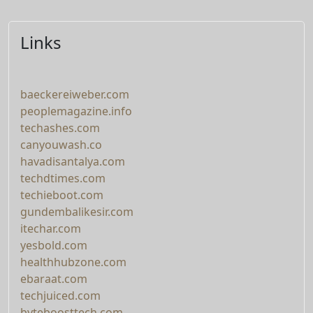
Links
baeckereiweber.com
peoplemagazine.info
techashes.com
canyouwash.co
havadisantalya.com
techdtimes.com
techieboot.com
gundembalikesir.com
itechar.com
yesbold.com
healthhubzone.com
ebaraat.com
techjuiced.com
byteboosttech.com