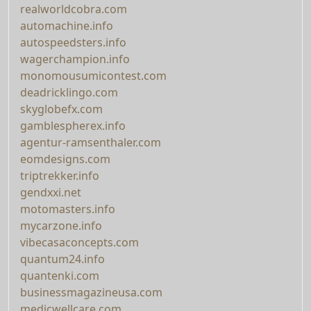
realworldcobra.com
automachine.info
autospeedsters.info
wagerchampion.info
monomousumicontest.com
deadricklingo.com
skyglobefx.com
gamblespherex.info
agentur-ramsenthaler.com
eomdesigns.com
triptrekker.info
gendxxi.net
motomasters.info
mycarzone.info
vibecasaconcepts.com
quantum24.info
quantenki.com
businessmagazineusa.com
medicwellcare.com