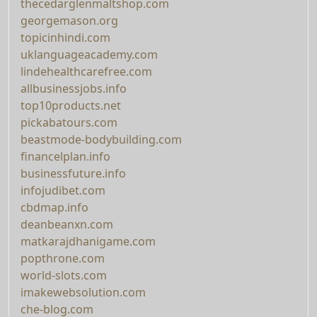
thecedarglenmaltshop.com
georgemason.org
topicinhindi.com
uklanguageacademy.com
lindehealthcarefree.com
allbusinessjobs.info
top10products.net
pickabatours.com
beastmode-bodybuilding.com
financelplan.info
businessfuture.info
infojudibet.com
cbdmap.info
deanbeanxn.com
matkarajdhanigame.com
popthrone.com
world-slots.com
imakewebsolution.com
che-blog.com