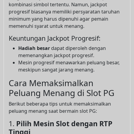
kombinasi simbol tertentu. Namun, jackpot
progresif biasanya memiliki persyaratan taruhan
minimum yang harus dipenuhi agar pemain
memenuhi syarat untuk menang.
Keuntungan Jackpot Progresif:
Hadiah besar
dapat diperoleh dengan
memenangkan jackpot progresif.
Mesin progresif menawarkan peluang besar,
meskipun sangat jarang menang.
Cara Memaksimalkan
Peluang Menang di Slot PG
Berikut beberapa tips untuk memaksimalkan
peluang menang saat bermain slot PG:
1.
Pilih Mesin Slot dengan RTP
Tinggi