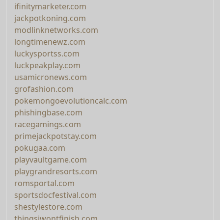
ifinitymarketer.com
jackpotkoning.com
modlinknetworks.com
longtimenewz.com
luckysportss.com
luckpeakplay.com
usamicronews.com
grofashion.com
pokemongoevolutioncalc.com
phishingbase.com
racegamings.com
primejackpotstay.com
pokugaa.com
playvaultgame.com
playgrandresorts.com
romsportal.com
sportsdocfestival.com
shestylestore.com
thingsiwontfinish.com