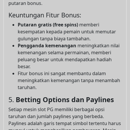
putaran bonus.
Keuntungan Fitur Bonus:
Putaran gratis (free spins)
memberi
kesempatan kepada pemain untuk memutar
gulungan tanpa biaya tambahan.
Pengganda kemenangan
meningkatkan nilai
kemenangan selama permainan, memberi
peluang besar untuk mendapatkan hadiah
besar.
Fitur bonus ini sangat membantu dalam
meningkatkan kemenangan tanpa menambah
taruhan.
5.
Betting Options dan Paylines
Setiap mesin slot PG memiliki berbagai opsi
taruhan dan jumlah paylines yang berbeda.
Paylines adalah garis tempat simbol tertentu harus