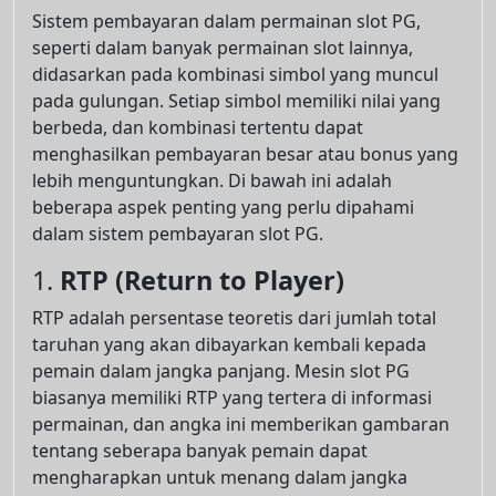
Sistem pembayaran dalam permainan slot PG,
seperti dalam banyak permainan slot lainnya,
didasarkan pada kombinasi simbol yang muncul
pada gulungan. Setiap simbol memiliki nilai yang
berbeda, dan kombinasi tertentu dapat
menghasilkan pembayaran besar atau bonus yang
lebih menguntungkan. Di bawah ini adalah
beberapa aspek penting yang perlu dipahami
dalam sistem pembayaran slot PG.
1.
RTP (Return to Player)
RTP adalah persentase teoretis dari jumlah total
taruhan yang akan dibayarkan kembali kepada
pemain dalam jangka panjang. Mesin slot PG
biasanya memiliki RTP yang tertera di informasi
permainan, dan angka ini memberikan gambaran
tentang seberapa banyak pemain dapat
mengharapkan untuk menang dalam jangka