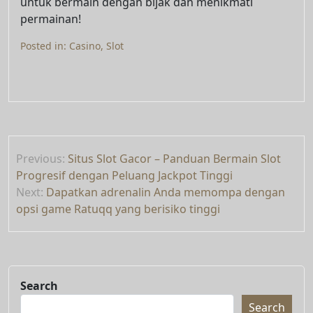
untuk bermain dengan bijak dan menikmati
permainan!
Posted in:
Casino
,
Slot
Post
Previous:
Situs Slot Gacor – Panduan Bermain Slot
navigation
Progresif dengan Peluang Jackpot Tinggi
Next:
Dapatkan adrenalin Anda memompa dengan
opsi game Ratuqq yang berisiko tinggi
Search
Search