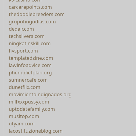
carcarepoints.com
thedoodlebreeders.com
grupohugodias.com
deqair.com
techsilvers.com
ningkatinskill.com
fivsport.com
templatedzine.com
lawinfoadvice.com
phenqdietplan.org
sumnercafe.com
dunetflix.com
movimientoindignados.org
milfxxxpussy.com
uptodatefamily.com
musitop.com
utyam.com
lacostituzioneblog.com