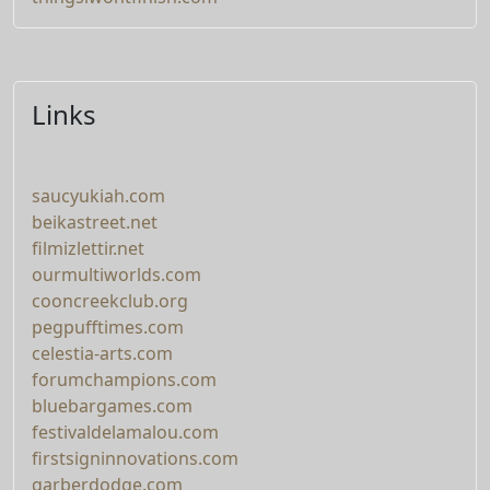
Links
saucyukiah.com
beikastreet.net
filmizlettir.net
ourmultiworlds.com
cooncreekclub.org
pegpufftimes.com
celestia-arts.com
forumchampions.com
bluebargames.com
festivaldelamalou.com
firstsigninnovations.com
garberdodge.com