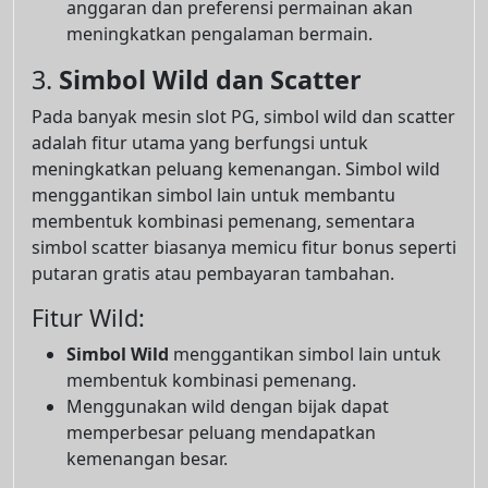
anggaran dan preferensi permainan akan
meningkatkan pengalaman bermain.
3.
Simbol Wild dan Scatter
Pada banyak mesin slot PG, simbol wild dan scatter
adalah fitur utama yang berfungsi untuk
meningkatkan peluang kemenangan. Simbol wild
menggantikan simbol lain untuk membantu
membentuk kombinasi pemenang, sementara
simbol scatter biasanya memicu fitur bonus seperti
putaran gratis atau pembayaran tambahan.
Fitur Wild:
Simbol Wild
menggantikan simbol lain untuk
membentuk kombinasi pemenang.
Menggunakan wild dengan bijak dapat
memperbesar peluang mendapatkan
kemenangan besar.