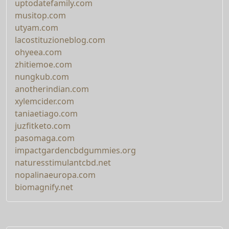
uptodatefamily.com
musitop.com
utyam.com
lacostituzioneblog.com
ohyeea.com
zhitiemoe.com
nungkub.com
anotherindian.com
xylemcider.com
taniaetiago.com
juzfitketo.com
pasomaga.com
impactgardencbdgummies.org
naturesstimulantcbd.net
nopalinaeuropa.com
biomagnify.net