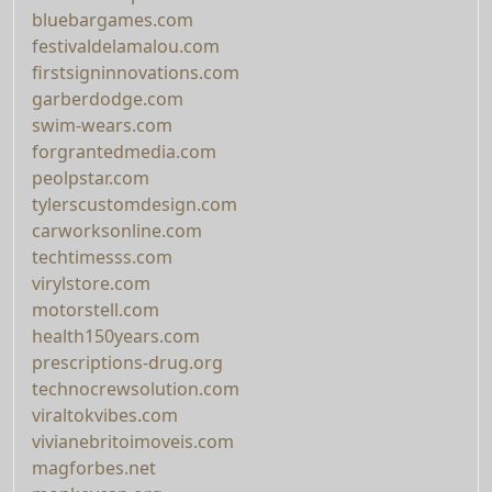
bluebargames.com
festivaldelamalou.com
firstsigninnovations.com
garberdodge.com
swim-wears.com
forgrantedmedia.com
peolpstar.com
tylerscustomdesign.com
carworksonline.com
techtimesss.com
virylstore.com
motorstell.com
health150years.com
prescriptions-drug.org
technocrewsolution.com
viraltokvibes.com
vivianebritoimoveis.com
magforbes.net