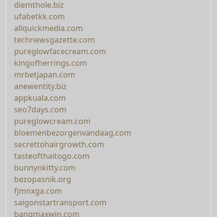
diemthole.biz
ufabetkk.com
allquickmedia.com
technewsgazette.com
pureglowfacecream.com
kingofherrings.com
mrbetjapan.com
anewentity.biz
appkuala.com
seo7days.com
pureglowcream.com
bloemenbezorgenvandaag.com
secrettohairgrowth.com
tasteofthaitogo.com
bunnynkitty.com
bezopasnik.org
fjmnxga.com
saigonstartransport.com
bangmaxwin.com