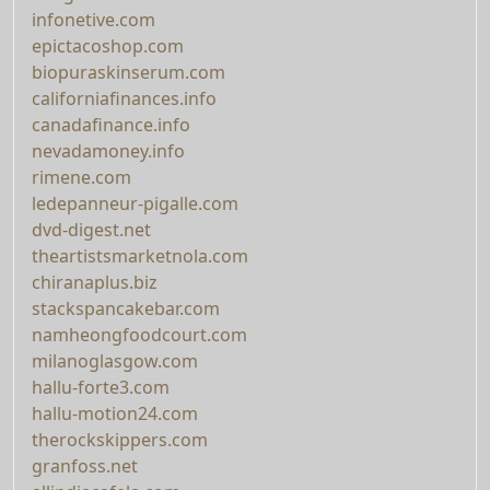
infonetive.com
epictacoshop.com
biopuraskinserum.com
californiafinances.info
canadafinance.info
nevadamoney.info
rimene.com
ledepanneur-pigalle.com
dvd-digest.net
theartistsmarketnola.com
chiranaplus.biz
stackspancakebar.com
namheongfoodcourt.com
milanoglasgow.com
hallu-forte3.com
hallu-motion24.com
therockskippers.com
granfoss.net