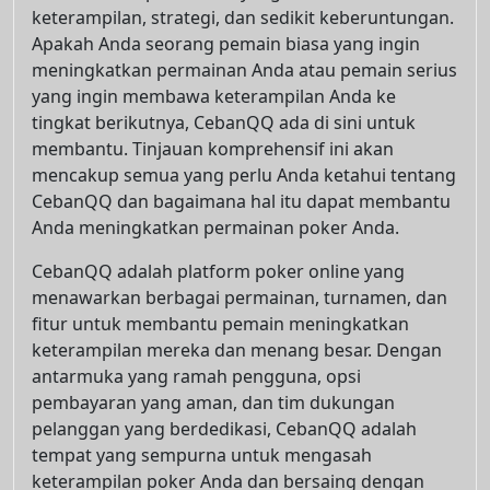
keterampilan, strategi, dan sedikit keberuntungan.
Apakah Anda seorang pemain biasa yang ingin
meningkatkan permainan Anda atau pemain serius
yang ingin membawa keterampilan Anda ke
tingkat berikutnya, CebanQQ ada di sini untuk
membantu. Tinjauan komprehensif ini akan
mencakup semua yang perlu Anda ketahui tentang
CebanQQ dan bagaimana hal itu dapat membantu
Anda meningkatkan permainan poker Anda.
CebanQQ adalah platform poker online yang
menawarkan berbagai permainan, turnamen, dan
fitur untuk membantu pemain meningkatkan
keterampilan mereka dan menang besar. Dengan
antarmuka yang ramah pengguna, opsi
pembayaran yang aman, dan tim dukungan
pelanggan yang berdedikasi, CebanQQ adalah
tempat yang sempurna untuk mengasah
keterampilan poker Anda dan bersaing dengan