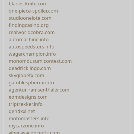
blades-knife.com
one-piece-spoiler.com
studiooneiota.com
findingcasino.org
realworldcobra.com
automachine.info
autospeedsters.info
wagerchampion.info
monomousumicontest.com
deadricklingo.com
skyglobefx.com
gamblespherex.info
agentur-ramsenthaler.com
eomdesigns.com
triptrekker.info
gendxxi.net
motomasters.info
mycarzone.info
vibecasaconcepts.com