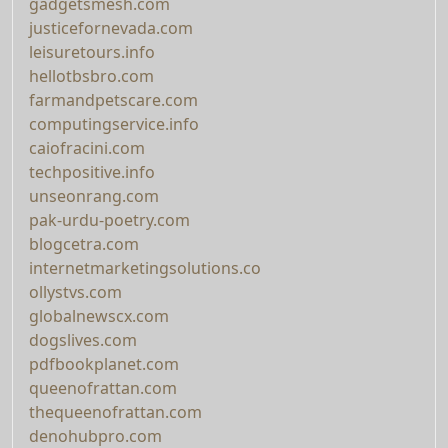
gadgetsmesh.com
justicefornevada.com
leisuretours.info
hellotbsbro.com
farmandpetscare.com
computingservice.info
caiofracini.com
techpositive.info
unseonrang.com
pak-urdu-poetry.com
blogcetra.com
internetmarketingsolutions.co
ollystvs.com
globalnewscx.com
dogslives.com
pdfbookplanet.com
queenofrattan.com
thequeenofrattan.com
denohubpro.com