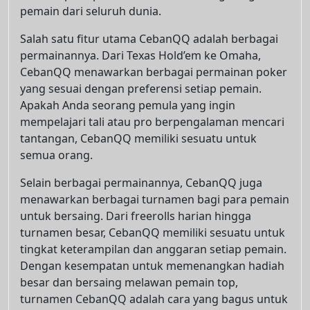
pemain dari seluruh dunia.
Salah satu fitur utama CebanQQ adalah berbagai
permainannya. Dari Texas Hold’em ke Omaha,
CebanQQ menawarkan berbagai permainan poker
yang sesuai dengan preferensi setiap pemain.
Apakah Anda seorang pemula yang ingin
mempelajari tali atau pro berpengalaman mencari
tantangan, CebanQQ memiliki sesuatu untuk
semua orang.
Selain berbagai permainannya, CebanQQ juga
menawarkan berbagai turnamen bagi para pemain
untuk bersaing. Dari freerolls harian hingga
turnamen besar, CebanQQ memiliki sesuatu untuk
tingkat keterampilan dan anggaran setiap pemain.
Dengan kesempatan untuk memenangkan hadiah
besar dan bersaing melawan pemain top,
turnamen CebanQQ adalah cara yang bagus untuk