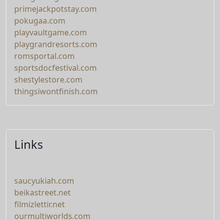
primejackpotstay.com
pokugaa.com
playvaultgame.com
playgrandresorts.com
romsportal.com
sportsdocfestival.com
shestylestore.com
thingsiwontfinish.com
Links
saucyukiah.com
beikastreet.net
filmizlettir.net
ourmultiworlds.com