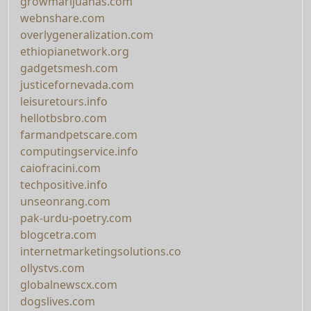
growmarijuanas.com
webnshare.com
overlygeneralization.com
ethiopianetwork.org
gadgetsmesh.com
justicefornevada.com
leisuretours.info
hellotbsbro.com
farmandpetscare.com
computingservice.info
caiofracini.com
techpositive.info
unseonrang.com
pak-urdu-poetry.com
blogcetra.com
internetmarketingsolutions.co
ollystvs.com
globalnewscx.com
dogslives.com