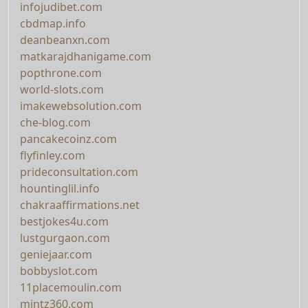
infojudibet.com
cbdmap.info
deanbeanxn.com
matkarajdhanigame.com
popthrone.com
world-slots.com
imakewebsolution.com
che-blog.com
pancakecoinz.com
flyfinley.com
prideconsultation.com
hountinglil.info
chakraaffirmations.net
bestjokes4u.com
lustgurgaon.com
geniejaar.com
bobbyslot.com
11placemoulin.com
mintz360.com