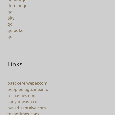
dominoqq
qq
pkv
qq
qq poker
qq
Links
baeckereiweber.com
peoplemagazine.info
techashes.com
canyouwash.co
havadisantalya.com
techdtimes.com