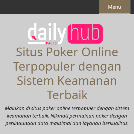
Skip
Menu
to
content
Situs Poker Online
Terpopuler dengan
Sistem Keamanan
Terbaik
Mainkan di situs poker online terpopuler dengan sistem
keamanan terbaik. Nikmati permainan poker dengan
perlindungan data maksimal dan layanan berkualitas.