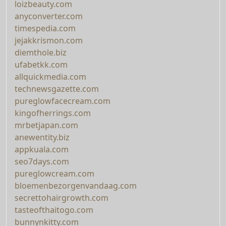
loizbeauty.com
anyconverter.com
timespedia.com
jejakkrismon.com
diemthole.biz
ufabetkk.com
allquickmedia.com
technewsgazette.com
pureglowfacecream.com
kingofherrings.com
mrbetjapan.com
anewentity.biz
appkuala.com
seo7days.com
pureglowcream.com
bloemenbezorgenvandaag.com
secrettohairgrowth.com
tasteofthaitogo.com
bunnynkitty.com