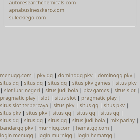
autoresearchchemicals.com
apnabusinesskaro.com
suleckiego.com
menuqq.com
|
pkv qq
|
dominoqq pkv
|
dominoqq pkv
|
situs qq
|
situs qq
|
situs qq
|
situs pkv games
|
situs pkv
|
slot luar negeri
|
situs judi bola
|
pkv games
|
situs slot
|
pragmatic play
|
slot
|
situs slot
|
pragmatic play
|
situs slot terpercaya
|
situs pkv
|
situs qq
|
situs pkv
|
situs pkv
|
situs pkv
|
situs qq
|
situs qq
|
situs qq
|
situs qq
|
situs qq
|
situs qq
|
situs judi bola
|
mix parlay
|
bandarqq pkv
|
murniqq.com
|
hematqq.com
|
login menuqq
|
login murniqq
|
login hematqq
|