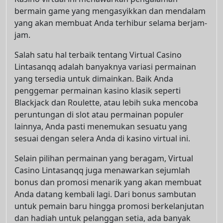
bermain game yang mengasyikkan dan mendalam
yang akan membuat Anda terhibur selama berjam-
jam.
Salah satu hal terbaik tentang Virtual Casino
Lintasanqq adalah banyaknya variasi permainan
yang tersedia untuk dimainkan. Baik Anda
penggemar permainan kasino klasik seperti
Blackjack dan Roulette, atau lebih suka mencoba
peruntungan di slot atau permainan populer
lainnya, Anda pasti menemukan sesuatu yang
sesuai dengan selera Anda di kasino virtual ini.
Selain pilihan permainan yang beragam, Virtual
Casino Lintasanqq juga menawarkan sejumlah
bonus dan promosi menarik yang akan membuat
Anda datang kembali lagi. Dari bonus sambutan
untuk pemain baru hingga promosi berkelanjutan
dan hadiah untuk pelanggan setia, ada banyak