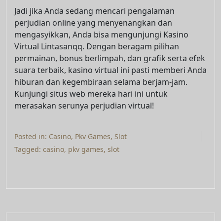
Jadi jika Anda sedang mencari pengalaman
perjudian online yang menyenangkan dan
mengasyikkan, Anda bisa mengunjungi Kasino
Virtual Lintasanqq. Dengan beragam pilihan
permainan, bonus berlimpah, dan grafik serta efek
suara terbaik, kasino virtual ini pasti memberi Anda
hiburan dan kegembiraan selama berjam-jam.
Kunjungi situs web mereka hari ini untuk
merasakan serunya perjudian virtual!
Posted in:
Casino
,
Pkv Games
,
Slot
Tagged:
casino
,
pkv games
,
slot
Post