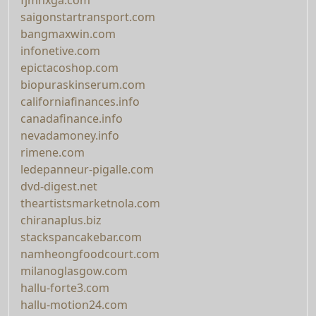
saigonstartransport.com
bangmaxwin.com
infonetive.com
epictacoshop.com
biopuraskinserum.com
californiafinances.info
canadafinance.info
nevadamoney.info
rimene.com
ledepanneur-pigalle.com
dvd-digest.net
theartistsmarketnola.com
chiranaplus.biz
stackspancakebar.com
namheongfoodcourt.com
milanoglasgow.com
hallu-forte3.com
hallu-motion24.com