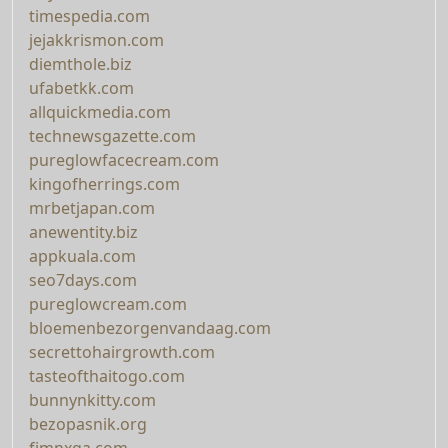
timespedia.com
jejakkrismon.com
diemthole.biz
ufabetkk.com
allquickmedia.com
technewsgazette.com
pureglowfacecream.com
kingofherrings.com
mrbetjapan.com
anewentity.biz
appkuala.com
seo7days.com
pureglowcream.com
bloemenbezorgenvandaag.com
secrettohairgrowth.com
tasteofthaitogo.com
bunnynkitty.com
bezopasnik.org
fjmnxga.com