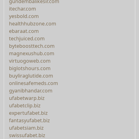
gundembalikesir.com
itechar.com
yesbold.com
healthhubzone.com
ebaraat.com
techjuiced.com
byteboosttech.com
magnexushub.com
virtuogoweb.com
biglotshours.com
buyliraglutide.com
onlinesafemeds.com
gyanibhandar.com
ufabetwarp.biz
ufabetclip.biz
expertufabet.biz
fantasyufabet.biz
ufabetsiam.biz
swissufabet.biz