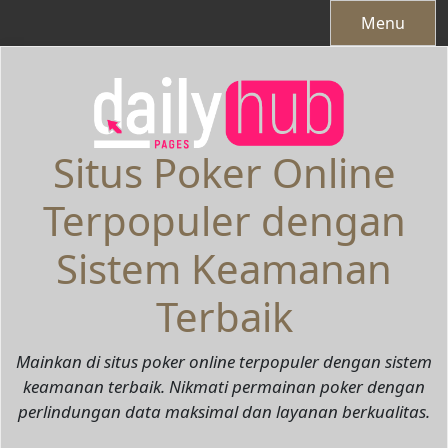
Skip
Menu
to
content
Situs Poker Online
Terpopuler dengan
Sistem Keamanan
Terbaik
Mainkan di situs poker online terpopuler dengan sistem
keamanan terbaik. Nikmati permainan poker dengan
perlindungan data maksimal dan layanan berkualitas.