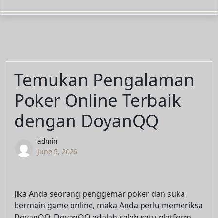
Temukan Pengalaman
Poker Online Terbaik
dengan DoyanQQ
admin
June 5, 2026
Jika Anda seorang penggemar poker dan suka
bermain game online, maka Anda perlu memeriksa
DoyanQQ. DoyanQQ adalah salah satu platform