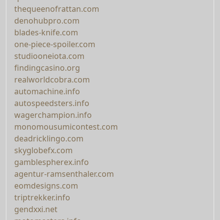
thequeenofrattan.com
denohubpro.com
blades-knife.com
one-piece-spoiler.com
studiooneiota.com
findingcasino.org
realworldcobra.com
automachine.info
autospeedsters.info
wagerchampion.info
monomousumicontest.com
deadricklingo.com
skyglobefx.com
gamblespherex.info
agentur-ramsenthaler.com
eomdesigns.com
triptrekker.info
gendxxi.net