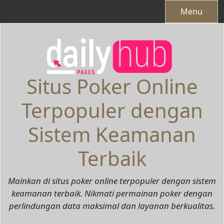
Skip
Menu
to
content
Situs Poker Online
Terpopuler dengan
Sistem Keamanan
Terbaik
Mainkan di situs poker online terpopuler dengan sistem
keamanan terbaik. Nikmati permainan poker dengan
perlindungan data maksimal dan layanan berkualitas.