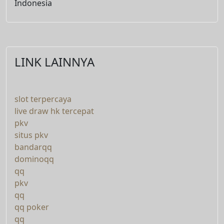
Indonesia
LINK LAINNYA
slot terpercaya
live draw hk tercepat
pkv
situs pkv
bandarqq
dominoqq
qq
pkv
qq
qq poker
qq