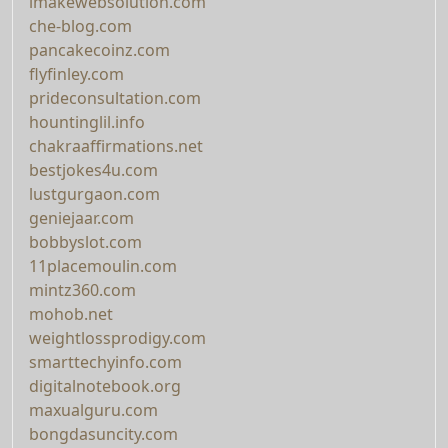
imakewebsolution.com
che-blog.com
pancakecoinz.com
flyfinley.com
prideconsultation.com
hountinglil.info
chakraaffirmations.net
bestjokes4u.com
lustgurgaon.com
geniejaar.com
bobbyslot.com
11placemoulin.com
mintz360.com
mohob.net
weightlossprodigy.com
smarttechyinfo.com
digitalnotebook.org
maxualguru.com
bongdasuncity.com