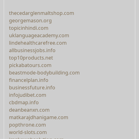
thecedarglenmaltshop.com
georgemason.org
topicinhindi.com
uklanguageacademy.com
lindehealthcarefree.com
allbusinessjobs.info
top10products.net
pickabatours.com
beastmode-bodybuilding.com
financelplan.info
businessfuture.info
infojudibet.com
cbdmap.info
deanbeanxn.com
matkarajdhanigame.com
popthrone.com
world-slots.com