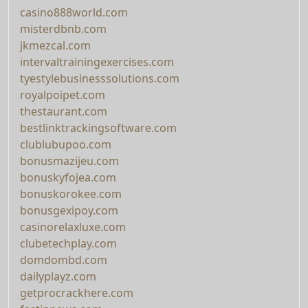
casino888world.com
misterdbnb.com
jkmezcal.com
intervaltrainingexercises.com
tyestylebusinesssolutions.com
royalpoipet.com
thestaurant.com
bestlinktrackingsoftware.com
clublubupoo.com
bonusmazijeu.com
bonuskyfojea.com
bonuskorokee.com
bonusgexipoy.com
casinorelaxluxe.com
clubetechplay.com
domdombd.com
dailyplayz.com
getprocrackhere.com