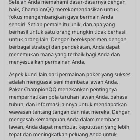
Setelah Anda memahami dasar-dasarnya dengan
baik, ChampionQQ merekomendasikan untuk
fokus mengembangkan gaya bermain Anda
sendiri. Setiap pemain itu unik, dan apa yang
berhasil untuk satu orang mungkin tidak berhasil
untuk orang lain. Dengan bereksperimen dengan
berbagai strategi dan pendekatan, Anda dapat
menemukan mana yang terbaik bagi Anda dan
menyesuaikan permainan Anda.
Aspek kunci lain dari permainan poker yang sukses
adalah menguasai seni membaca lawan Anda.
Pakar ChampionQQ menekankan pentingnya
memperhatikan pola taruhan lawan Anda, bahasa
tubuh, dan informasi lainnya untuk mendapatkan
wawasan tentang tangan dan niat mereka. Dengan
mengasah kemampuan Anda dalam membaca
lawan, Anda dapat membuat keputusan yang lebih
tepat dan meningkatkan peluang Anda untuk