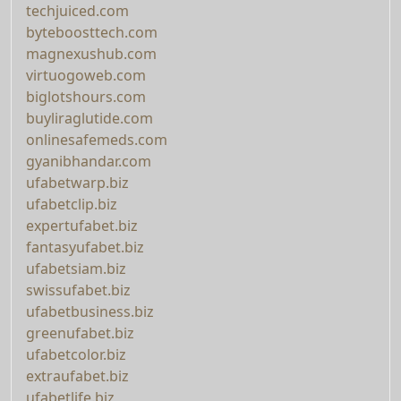
techjuiced.com
byteboosttech.com
magnexushub.com
virtuogoweb.com
biglotshours.com
buyliraglutide.com
onlinesafemeds.com
gyanibhandar.com
ufabetwarp.biz
ufabetclip.biz
expertufabet.biz
fantasyufabet.biz
ufabetsiam.biz
swissufabet.biz
ufabetbusiness.biz
greenufabet.biz
ufabetcolor.biz
extraufabet.biz
ufabetlife.biz