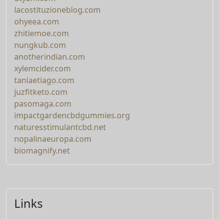
lacostituzioneblog.com
ohyeea.com
zhitiemoe.com
nungkub.com
anotherindian.com
xylemcider.com
taniaetiago.com
juzfitketo.com
pasomaga.com
impactgardencbdgummies.org
naturesstimulantcbd.net
nopalinaeuropa.com
biomagnify.net
Links