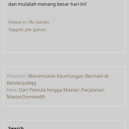
dan mulailah menang besar hari ini!
Posted in:
Pkv Games
Tagged:
pkv games
Post
Previous:
Menemukan Keuntungan Bermain di
navigation
Bandarjudiqq
Next:
Dari Pemula hingga Master: Perjalanan
MasterDomino99
Search