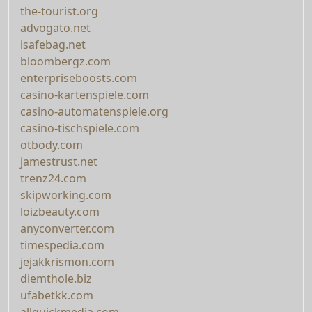
the-tourist.org
advogato.net
isafebag.net
bloombergz.com
enterpriseboosts.com
casino-kartenspiele.com
casino-automatenspiele.org
casino-tischspiele.com
otbody.com
jamestrust.net
trenz24.com
skipworking.com
loizbeauty.com
anyconverter.com
timespedia.com
jejakkrismon.com
diemthole.biz
ufabetkk.com
allquickmedia.com