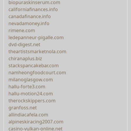
biopuraskinserum.com
californiafinances.info
canadafinance.info
nevadamoney.info
rimene.com
ledepanneur-pigalle.com
dvd-digest.net
theartistsmarketnola.com
chiranaplus.biz
stackspancakebar.com
namheongfoodcourt.com
milanoglasgow.com
hallu-forte3.com
hallu-motion24.com
therockskippers.com
granfoss.net
allindiacafela.com
alpineskiracing2007.com
casino-vulkan-online.net