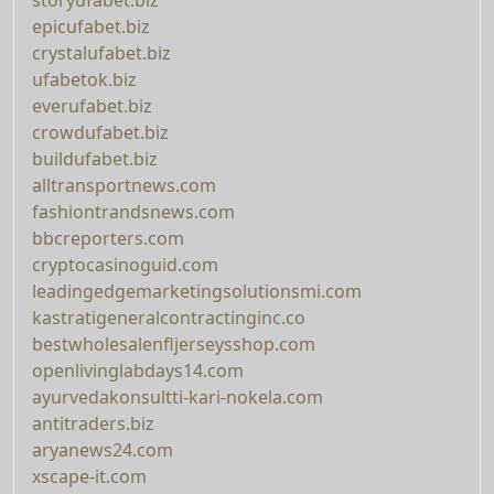
epicufabet.biz
crystalufabet.biz
ufabetok.biz
everufabet.biz
crowdufabet.biz
buildufabet.biz
alltransportnews.com
fashiontrandsnews.com
bbcreporters.com
cryptocasinoguid.com
leadingedgemarketingsolutionsmi.com
kastratigeneralcontractinginc.co
bestwholesalenfljerseysshop.com
openlivinglabdays14.com
ayurvedakonsultti-kari-nokela.com
antitraders.biz
aryanews24.com
xscape-it.com