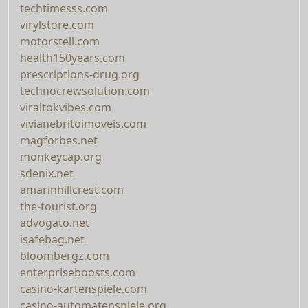
techtimesss.com
virylstore.com
motorstell.com
health150years.com
prescriptions-drug.org
technocrewsolution.com
viraltokvibes.com
vivianebritoimoveis.com
magforbes.net
monkeycap.org
sdenix.net
amarinhillcrest.com
the-tourist.org
advogato.net
isafebag.net
bloombergz.com
enterpriseboosts.com
casino-kartenspiele.com
casino-automatenspiele.org