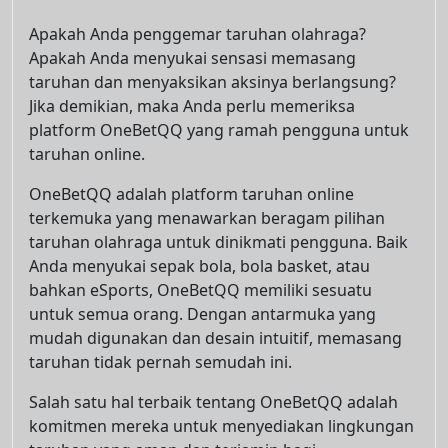
Apakah Anda penggemar taruhan olahraga?
Apakah Anda menyukai sensasi memasang
taruhan dan menyaksikan aksinya berlangsung?
Jika demikian, maka Anda perlu memeriksa
platform OneBetQQ yang ramah pengguna untuk
taruhan online.
OneBetQQ adalah platform taruhan online
terkemuka yang menawarkan beragam pilihan
taruhan olahraga untuk dinikmati pengguna. Baik
Anda menyukai sepak bola, bola basket, atau
bahkan eSports, OneBetQQ memiliki sesuatu
untuk semua orang. Dengan antarmuka yang
mudah digunakan dan desain intuitif, memasang
taruhan tidak pernah semudah ini.
Salah satu hal terbaik tentang OneBetQQ adalah
komitmen mereka untuk menyediakan lingkungan