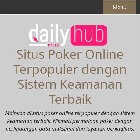
Skip
Menu
to
content
Situs Poker Online
Terpopuler dengan
Sistem Keamanan
Terbaik
Mainkan di situs poker online terpopuler dengan sistem
keamanan terbaik. Nikmati permainan poker dengan
perlindungan data maksimal dan layanan berkualitas.