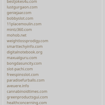
bestjokes4u.com
lustgurgaon.com
geniejaar.com
bobbyslot.com
11placemoulin.com
mintz360.com
mohob.net
weightlossprodigy.com
smarttechyinfo.com
digitalnotebook.org
maxualguru.com
bongdasuncity.com
slot-pachi.com
freespinsslot.com
paradisefurballs.com
aveuere.info
cannabinoidtimes.com
greenproductsgui.com
healthconcerning.com