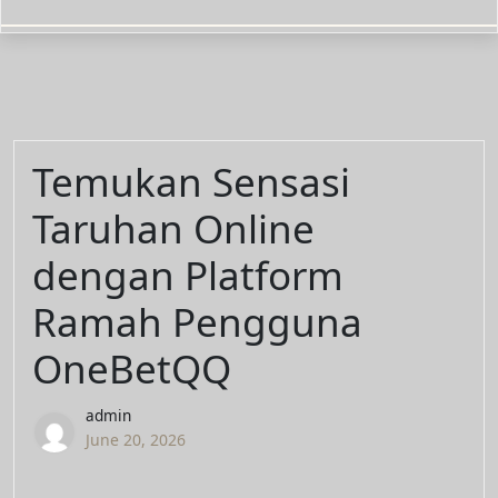
Temukan Sensasi
Taruhan Online
dengan Platform
Ramah Pengguna
OneBetQQ
admin
June 20, 2026