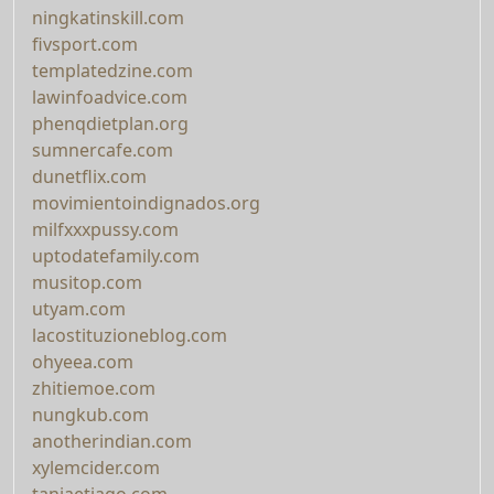
ningkatinskill.com
fivsport.com
templatedzine.com
lawinfoadvice.com
phenqdietplan.org
sumnercafe.com
dunetflix.com
movimientoindignados.org
milfxxxpussy.com
uptodatefamily.com
musitop.com
utyam.com
lacostituzioneblog.com
ohyeea.com
zhitiemoe.com
nungkub.com
anotherindian.com
xylemcider.com
taniaetiago.com