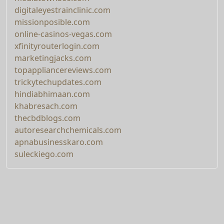
digitaleyestrainclinic.com
missionposible.com
online-casinos-vegas.com
xfinityrouterlogin.com
marketingjacks.com
topappliancereviews.com
trickytechupdates.com
hindiabhimaan.com
khabresach.com
thecbdblogs.com
autoresearchchemicals.com
apnabusinesskaro.com
suleckiego.com