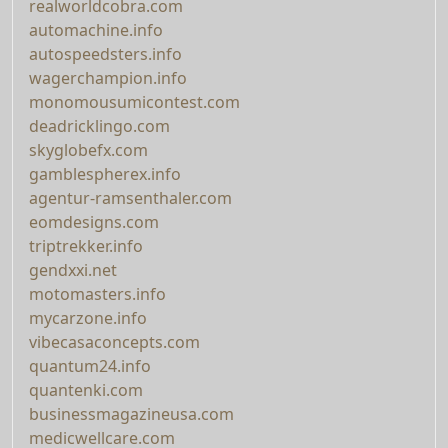
realworldcobra.com
automachine.info
autospeedsters.info
wagerchampion.info
monomousumicontest.com
deadricklingo.com
skyglobefx.com
gamblespherex.info
agentur-ramsenthaler.com
eomdesigns.com
triptrekker.info
gendxxi.net
motomasters.info
mycarzone.info
vibecasaconcepts.com
quantum24.info
quantenki.com
businessmagazineusa.com
medicwellcare.com