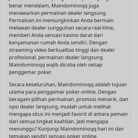
benar mendalam, Maindominoqq juga
menawarkan permainan dealer langsung.
Permainan ini memungkinkan Anda bermain
melawan dealer sungguhan secara real-time,
memberi Anda sensasi kasino darat dari
kenyamanan rumah Anda sendiri. Dengan
streaming video berkualitas tinggi dan dealer
profesional, permainan dealer langsung
Maindominoqq wajib dicoba oleh setiap
penggemar poker.
Secara keseluruhan, Maindominoqq adalah tujuan
utama para penggemar poker online. Dengan
beragam pilihan permainan, promosi menarik, dan
opsi dealer langsung, mudah untuk melihat
mengapa situs ini menjadi favorit di antara pemain
dari semua tingkat keahlian. Jadi mengapa
menunggu? Kunjungi Maindominoqq hari ini dan
temukan sendiri sensasi poker online.