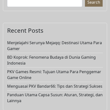
Search
Recent Posts
Menjelajahi Serunya Mejaqq: Destinasi Utama Para
Gamer
BD Koprok: Fenomena Budaya di Dunia Gaming
Indonesia
PKV Games Resmi: Tujuan Utama Para Penggemar
Game Online
Menguasai PKV Bandar66: Tips dan Strategi Sukses
Panduan Utama Capsa Susun: Aturan, Strategi, dan
Lainnya