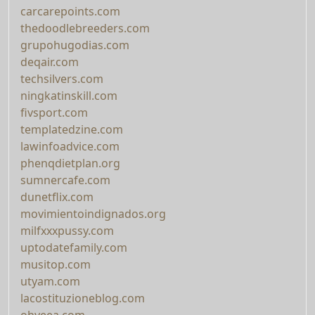
carcarepoints.com
thedoodlebreeders.com
grupohugodias.com
deqair.com
techsilvers.com
ningkatinskill.com
fivsport.com
templatedzine.com
lawinfoadvice.com
phenqdietplan.org
sumnercafe.com
dunetflix.com
movimientoindignados.org
milfxxxpussy.com
uptodatefamily.com
musitop.com
utyam.com
lacostituzioneblog.com
ohyeea.com