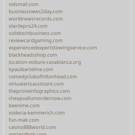
vidsmall.com
businessnews2day.com
worldnewsrecords.com
sterilepro24.com
solidtechbusiness.com
reviewcardgaming.com
experiencedexpertstowingservice.com
blackheadsshop.com
location-voiture-casablanca.org
kpaulbartelme.com
comedyclubofhiltonhead.com
virtualartsassistant.com
theprimeinfographics.com
cheapvaliumordernow.com
beenime.com
sodecia-kemmerich.com
fun-mak.com
casino888world.com
misterdbnb.com