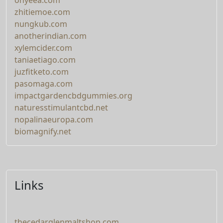
zhitiemoe.com
nungkub.com
anotherindian.com
xylemcider.com
taniaetiago.com
juzfitketo.com
pasomaga.com
impactgardencbdgummies.org
naturesstimulantcbd.net
nopalinaeuropa.com
biomagnify.net
Links
thecedarglenmaltshop.com