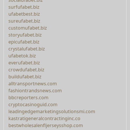
surfufabet.biz
ufabetbest.biz
sureufabet.biz
customufabet.biz
storyufabet.biz
epicufabet.biz
crystalufabet.biz
ufabetok.biz
everufabet.biz
crowdufabet.biz
buildufabet.biz
alltransportnews.com
fashiontrandsnews.com
bbcreporters.com
cryptocasinoguid.com
leadingedgemarketingsolutionsmi.com
kastratigeneralcontractinginc.co
bestwholesalenfljerseysshop.com