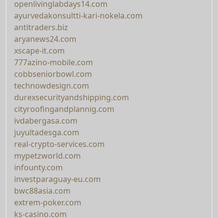
openlivinglabdays14.com
ayurvedakonsultti-kari-nokela.com
antitraders.biz
aryanews24.com
xscape-it.com
777azino-mobile.com
cobbseniorbowl.com
technowdesign.com
durexsecurityandshipping.com
cityroofingandplannig.com
ivdabergasa.com
juyultadesga.com
real-crypto-services.com
mypetzworld.com
infounty.com
investparaguay-eu.com
bwc88asia.com
extrem-poker.com
ks-casino.com