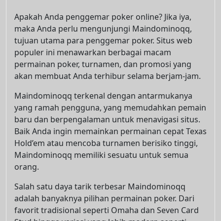
Apakah Anda penggemar poker online? Jika iya,
maka Anda perlu mengunjungi Maindominoqq,
tujuan utama para penggemar poker. Situs web
populer ini menawarkan berbagai macam
permainan poker, turnamen, dan promosi yang
akan membuat Anda terhibur selama berjam-jam.
Maindominoqq terkenal dengan antarmukanya
yang ramah pengguna, yang memudahkan pemain
baru dan berpengalaman untuk menavigasi situs.
Baik Anda ingin memainkan permainan cepat Texas
Hold’em atau mencoba turnamen berisiko tinggi,
Maindominoqq memiliki sesuatu untuk semua
orang.
Salah satu daya tarik terbesar Maindominoqq
adalah banyaknya pilihan permainan poker. Dari
favorit tradisional seperti Omaha dan Seven Card