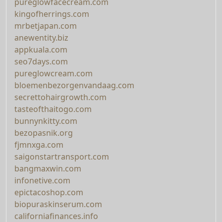
pureglowfacecream.com
kingofherrings.com
mrbetjapan.com
anewentity.biz
appkuala.com
seo7days.com
pureglowcream.com
bloemenbezorgenvandaag.com
secrettohairgrowth.com
tasteofthaitogo.com
bunnynkitty.com
bezopasnik.org
fjmnxga.com
saigonstartransport.com
bangmaxwin.com
infonetive.com
epictacoshop.com
biopuraskinserum.com
californiafinances.info