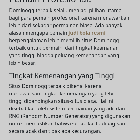
Dominoqq terbaik selalu menjadi pilihan utama
bagi para pemain profesional karena menawarkan
lebih dari sekadar permainan biasa. Ada banyak
alasan mengapa pemain
judi bola resmi
berpengalaman lebih memilih situs Dominoqq
terbaik untuk bermain, dari tingkat keamanan
yang tinggi hingga peluang kemenangan yang
lebih besar.
Tingkat Kemenangan yang Tinggi
Situs Dominoqq terbaik dikenal karena
menawarkan tingkat kemenangan yang lebih
tinggi dibandingkan situs-situs biasa. Hal ini
disebabkan oleh sistem permainan yang adil dan
RNG (Random Number Generator) yang digunakan
untuk memastikan bahwa setiap kartu dibagikan
secara acak dan tidak ada kecurangan.