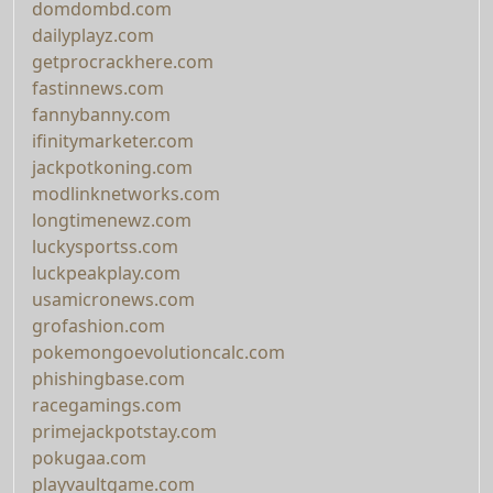
domdombd.com
dailyplayz.com
getprocrackhere.com
fastinnews.com
fannybanny.com
ifinitymarketer.com
jackpotkoning.com
modlinknetworks.com
longtimenewz.com
luckysportss.com
luckpeakplay.com
usamicronews.com
grofashion.com
pokemongoevolutioncalc.com
phishingbase.com
racegamings.com
primejackpotstay.com
pokugaa.com
playvaultgame.com