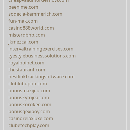
beenime.com
sodecia-kemmerich.com
fun-mak.com
casino888world.com
misterdbnb.com
jkmezcal.com
intervaltrainingexercises.com
tyestylebusinesssolutions.com
royalpoipet.com
thestaurant.com
bestlinktrackingsoftware.com
clublubupoo.com
bonusmazijeu.com
bonuskyfojea.com
bonuskorokee.com
bonusgexipoy.com
casinorelaxluxe.com
clubetechplay.com