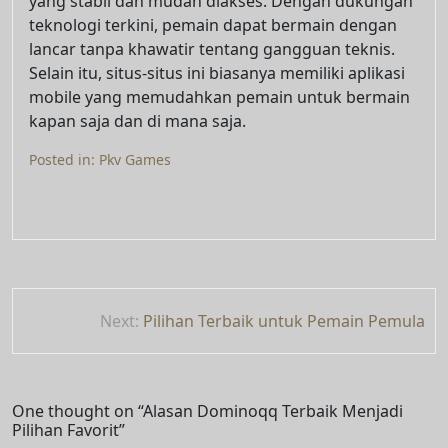
yang stabil dan mudah diakses. Dengan dukungan
teknologi terkini, pemain dapat bermain dengan
lancar tanpa khawatir tentang gangguan teknis.
Selain itu, situs-situs ini biasanya memiliki aplikasi
mobile yang memudahkan pemain untuk bermain
kapan saja dan di mana saja.
Posted in:
Pkv Games
Post
Next:
Pilihan Terbaik untuk Pemain Pemula
navigation
One thought on “
Alasan Dominoqq Terbaik Menjadi
Pilihan Favorit
”