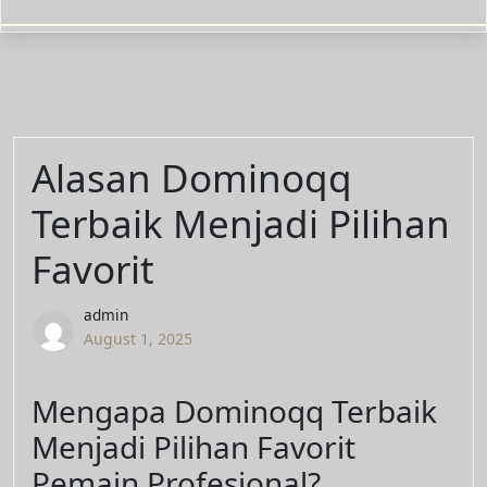
Alasan Dominoqq
Terbaik Menjadi Pilihan
Favorit
admin
August 1, 2025
Mengapa Dominoqq Terbaik
Menjadi Pilihan Favorit
Pemain Profesional?