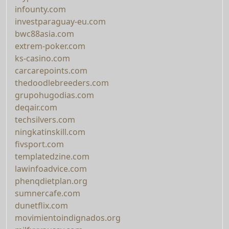
infounty.com
investparaguay-eu.com
bwc88asia.com
extrem-poker.com
ks-casino.com
carcarepoints.com
thedoodlebreeders.com
grupohugodias.com
deqair.com
techsilvers.com
ningkatinskill.com
fivsport.com
templatedzine.com
lawinfoadvice.com
phenqdietplan.org
sumnercafe.com
dunetflix.com
movimientoindignados.org