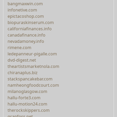
bangmaxwin.com
infonetive.com
epictacoshop.com
biopuraskinserum.com
californiafinances.info
canadafinance.info
nevadamoney.info
rimene.com
ledepanneur-pigalle.com
dvd-digest.net
theartistsmarketnola.com
chiranaplus.biz
stackspancakebar.com
namheongfoodcourt.com
milanoglasgow.com
hallu-forte3.com
hallu-motion24.com
therockskippers.com
granfoss.net