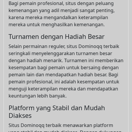
Bagi pemain profesional, situs dengan peluang
kemenangan yang adil menjadi sangat penting,
karena mereka mengandalkan keterampilan
mereka untuk menghasilkan kemenangan.
Turnamen dengan Hadiah Besar
Selain permainan reguler, situs Dominoqq terbaik
seringkali menyelenggarakan turnamen besar
dengan hadiah menarik. Turnamen ini memberikan
kesempatan bagi pemain untuk bersaing dengan
pemain lain dan mendapatkan hadiah besar. Bagi
pemain profesional, ini adalah kesempatan untuk
menguji keterampilan mereka dan mendapatkan
keuntungan lebih banyak.
Platform yang Stabil dan Mudah
Diakses
Situs Dominoqq terbaik menawarkan platform