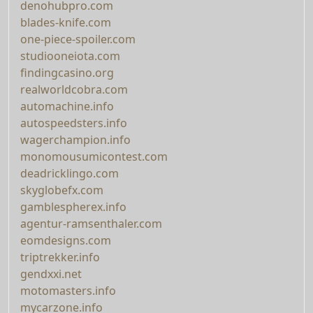
denohubpro.com
blades-knife.com
one-piece-spoiler.com
studiooneiota.com
findingcasino.org
realworldcobra.com
automachine.info
autospeedsters.info
wagerchampion.info
monomousumicontest.com
deadricklingo.com
skyglobefx.com
gamblespherex.info
agentur-ramsenthaler.com
eomdesigns.com
triptrekker.info
gendxxi.net
motomasters.info
mycarzone.info