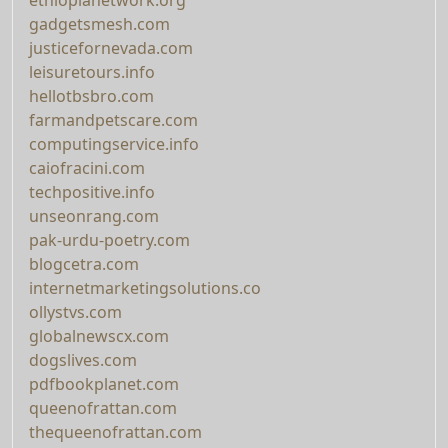
gadgetsmesh.com
justicefornevada.com
leisuretours.info
hellotbsbro.com
farmandpetscare.com
computingservice.info
caiofracini.com
techpositive.info
unseonrang.com
pak-urdu-poetry.com
blogcetra.com
internetmarketingsolutions.co
ollystvs.com
globalnewscx.com
dogslives.com
pdfbookplanet.com
queenofrattan.com
thequeenofrattan.com