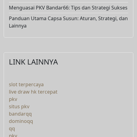
Menguasai PKV Bandar66: Tips dan Strategi Sukses
Panduan Utama Capsa Susun: Aturan, Strategi, dan
Lainnya
LINK LAINNYA
slot terpercaya
live draw hk tercepat
pkv
situs pkv
bandarqq
dominoqq
qq
pkv