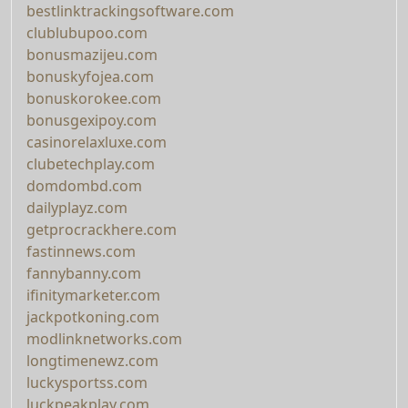
bestlinktrackingsoftware.com
clublubupoo.com
bonusmazijeu.com
bonuskyfojea.com
bonuskorokee.com
bonusgexipoy.com
casinorelaxluxe.com
clubetechplay.com
domdombd.com
dailyplayz.com
getprocrackhere.com
fastinnews.com
fannybanny.com
ifinitymarketer.com
jackpotkoning.com
modlinknetworks.com
longtimenewz.com
luckysportss.com
luckpeakplay.com