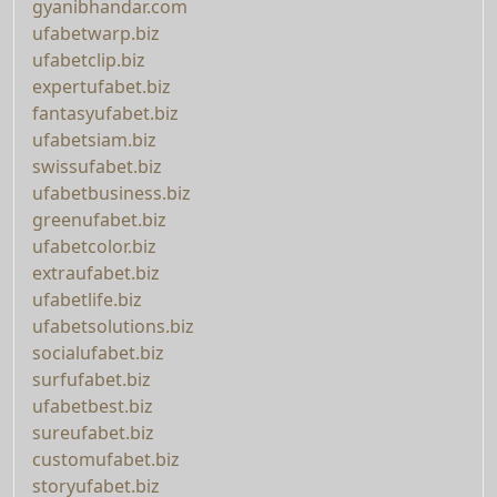
gyanibhandar.com
ufabetwarp.biz
ufabetclip.biz
expertufabet.biz
fantasyufabet.biz
ufabetsiam.biz
swissufabet.biz
ufabetbusiness.biz
greenufabet.biz
ufabetcolor.biz
extraufabet.biz
ufabetlife.biz
ufabetsolutions.biz
socialufabet.biz
surfufabet.biz
ufabetbest.biz
sureufabet.biz
customufabet.biz
storyufabet.biz