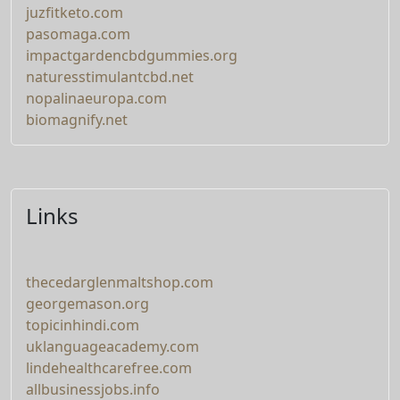
juzfitketo.com
pasomaga.com
impactgardencbdgummies.org
naturesstimulantcbd.net
nopalinaeuropa.com
biomagnify.net
Links
thecedarglenmaltshop.com
georgemason.org
topicinhindi.com
uklanguageacademy.com
lindehealthcarefree.com
allbusinessjobs.info