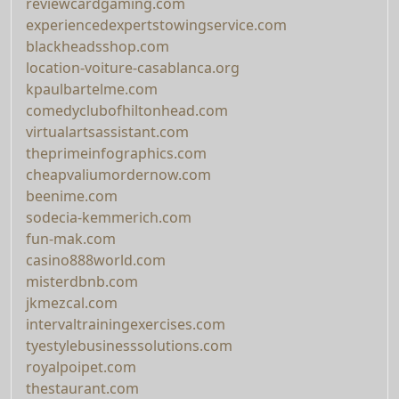
reviewcardgaming.com
experiencedexpertstowingservice.com
blackheadsshop.com
location-voiture-casablanca.org
kpaulbartelme.com
comedyclubofhiltonhead.com
virtualartsassistant.com
theprimeinfographics.com
cheapvaliumordernow.com
beenime.com
sodecia-kemmerich.com
fun-mak.com
casino888world.com
misterdbnb.com
jkmezcal.com
intervaltrainingexercises.com
tyestylebusinesssolutions.com
royalpoipet.com
thestaurant.com