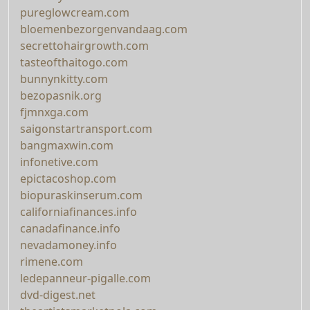
pureglowcream.com
bloemenbezorgenvandaag.com
secrettohairgrowth.com
tasteofthaitogo.com
bunnynkitty.com
bezopasnik.org
fjmnxga.com
saigonstartransport.com
bangmaxwin.com
infonetive.com
epictacoshop.com
biopuraskinserum.com
californiafinances.info
canadafinance.info
nevadamoney.info
rimene.com
ledepanneur-pigalle.com
dvd-digest.net