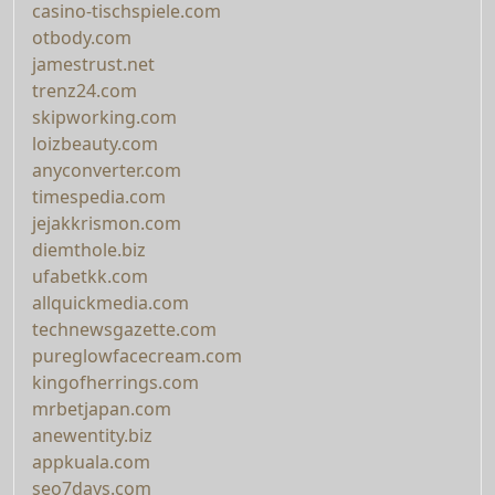
casino-tischspiele.com
otbody.com
jamestrust.net
trenz24.com
skipworking.com
loizbeauty.com
anyconverter.com
timespedia.com
jejakkrismon.com
diemthole.biz
ufabetkk.com
allquickmedia.com
technewsgazette.com
pureglowfacecream.com
kingofherrings.com
mrbetjapan.com
anewentity.biz
appkuala.com
seo7days.com