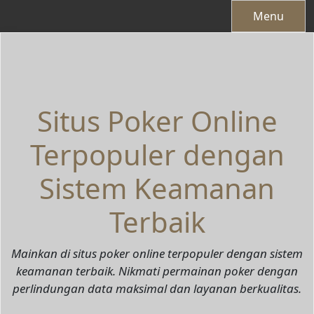
Skip
Menu
to
content
Situs Poker Online
Terpopuler dengan
Sistem Keamanan
Terbaik
Mainkan di situs poker online terpopuler dengan sistem
keamanan terbaik. Nikmati permainan poker dengan
perlindungan data maksimal dan layanan berkualitas.