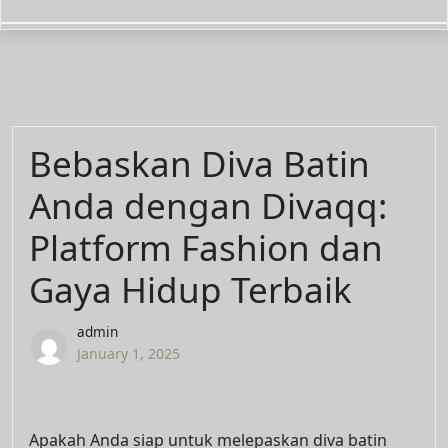
Bebaskan Diva Batin
Anda dengan Divaqq:
Platform Fashion dan
Gaya Hidup Terbaik
admin
January 1, 2025
Apakah Anda siap untuk melepaskan diva batin