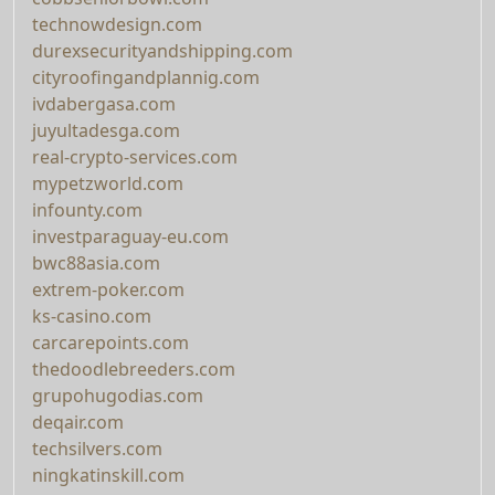
technowdesign.com
durexsecurityandshipping.com
cityroofingandplannig.com
ivdabergasa.com
juyultadesga.com
real-crypto-services.com
mypetzworld.com
infounty.com
investparaguay-eu.com
bwc88asia.com
extrem-poker.com
ks-casino.com
carcarepoints.com
thedoodlebreeders.com
grupohugodias.com
deqair.com
techsilvers.com
ningkatinskill.com