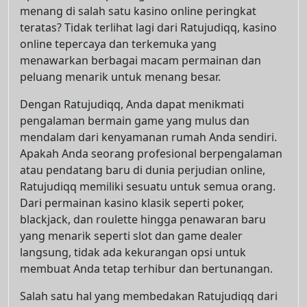
menang di salah satu kasino online peringkat
teratas? Tidak terlihat lagi dari Ratujudiqq, kasino
online tepercaya dan terkemuka yang
menawarkan berbagai macam permainan dan
peluang menarik untuk menang besar.
Dengan Ratujudiqq, Anda dapat menikmati
pengalaman bermain game yang mulus dan
mendalam dari kenyamanan rumah Anda sendiri.
Apakah Anda seorang profesional berpengalaman
atau pendatang baru di dunia perjudian online,
Ratujudiqq memiliki sesuatu untuk semua orang.
Dari permainan kasino klasik seperti poker,
blackjack, dan roulette hingga penawaran baru
yang menarik seperti slot dan game dealer
langsung, tidak ada kekurangan opsi untuk
membuat Anda tetap terhibur dan bertunangan.
Salah satu hal yang membedakan Ratujudiqq dari