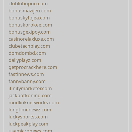
clublubupoo.com
bonusmazijeu.com
bonuskyfojea.com
bonuskorokee.com
bonusgexipoy.com
casinorelaxluxe.com
clubetechplay.com
domdombd.com
dailyplayz.com
getprocrackhere.com
fastinnews.com
fannybanny.com
ifinitymarketer.com
jackpotkoning.com
modlinknetworks.com
longtimenewz.com
luckysportss.com
luckpeakplay.com
usamicronews.com