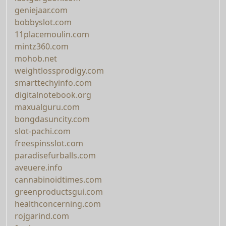
geniejaar.com
bobbyslot.com
11placemoulin.com
mintz360.com
mohob.net
weightlossprodigy.com
smarttechyinfo.com
digitalnotebook.org
maxualguru.com
bongdasuncity.com
slot-pachi.com
freespinsslot.com
paradisefurballs.com
aveuere.info
cannabinoidtimes.com
greenproductsgui.com
healthconcerning.com
rojgarind.com