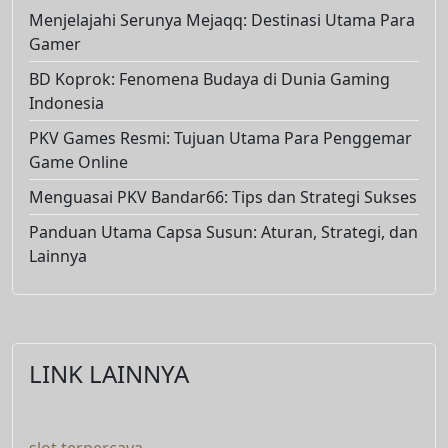
Menjelajahi Serunya Mejaqq: Destinasi Utama Para
Gamer
BD Koprok: Fenomena Budaya di Dunia Gaming
Indonesia
PKV Games Resmi: Tujuan Utama Para Penggemar
Game Online
Menguasai PKV Bandar66: Tips dan Strategi Sukses
Panduan Utama Capsa Susun: Aturan, Strategi, dan
Lainnya
LINK LAINNYA
slot terpercaya