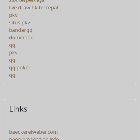
live draw hk tercepat
pkv
situs pkv
bandarqq
dominoqq
qq
pkv
qq
qq poker
qq
Links
baeckereiweber.com
peoplemagazine.info