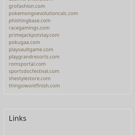
grofashion.com
pokemongoevolutioncalc.com
phishingbase.com
racegamings.com
primejackpotstay.com
pokugaa.com
playvaultgame.com
playgrandresorts.com
romsportal.com
sportsdocfestival.com
shestylestore.com
thingsiwontfinish.com
Links