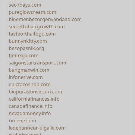
seo7days.com
pureglowcream.com
bloemenbezorgenvandaag.com
secrettohairgrowth.com
tasteofthaitogo.com
bunnynkitty.com
bezopasnik.org
fjmnxga.com
saigonstartransport.com
bangmaxwin.com
infonetive.com
epictacoshop.com
biopuraskinserum.com
californiafinances.info
canadafinance.info
nevadamoney.info
rimene.com
ledepanneur-pigalle.com
dvd-digest.net