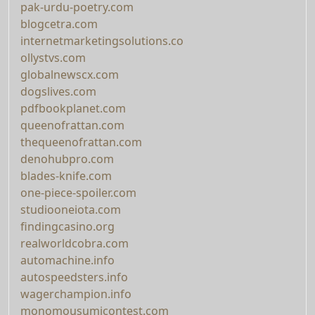
pak-urdu-poetry.com
blogcetra.com
internetmarketingsolutions.co
ollystvs.com
globalnewscx.com
dogslives.com
pdfbookplanet.com
queenofrattan.com
thequeenofrattan.com
denohubpro.com
blades-knife.com
one-piece-spoiler.com
studiooneiota.com
findingcasino.org
realworldcobra.com
automachine.info
autospeedsters.info
wagerchampion.info
monomousumicontest.com