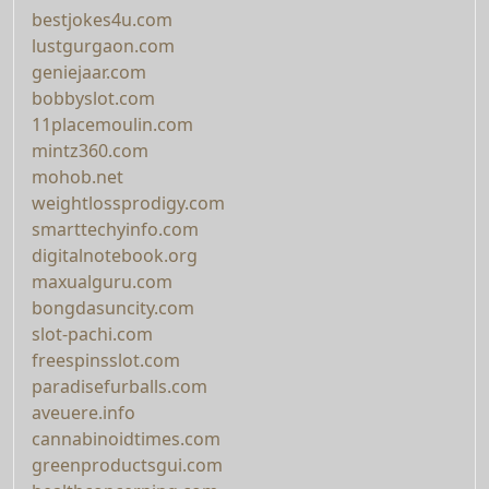
bestjokes4u.com
lustgurgaon.com
geniejaar.com
bobbyslot.com
11placemoulin.com
mintz360.com
mohob.net
weightlossprodigy.com
smarttechyinfo.com
digitalnotebook.org
maxualguru.com
bongdasuncity.com
slot-pachi.com
freespinsslot.com
paradisefurballs.com
aveuere.info
cannabinoidtimes.com
greenproductsgui.com