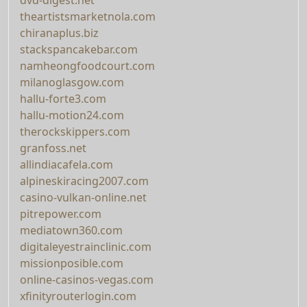
theartistsmarketnola.com
chiranaplus.biz
stackspancakebar.com
namheongfoodcourt.com
milanoglasgow.com
hallu-forte3.com
hallu-motion24.com
therockskippers.com
granfoss.net
allindiacafela.com
alpineskiracing2007.com
casino-vulkan-online.net
pitrepower.com
mediatown360.com
digitaleyestrainclinic.com
missionposible.com
online-casinos-vegas.com
xfinityrouterlogin.com