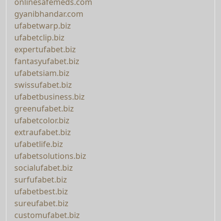
onlinesafemeds.com
gyanibhandar.com
ufabetwarp.biz
ufabetclip.biz
expertufabet.biz
fantasyufabet.biz
ufabetsiam.biz
swissufabet.biz
ufabetbusiness.biz
greenufabet.biz
ufabetcolor.biz
extraufabet.biz
ufabetlife.biz
ufabetsolutions.biz
socialufabet.biz
surfufabet.biz
ufabetbest.biz
sureufabet.biz
customufabet.biz