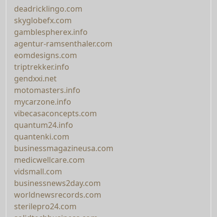
deadricklingo.com
skyglobefx.com
gamblespherex.info
agentur-ramsenthaler.com
eomdesigns.com
triptrekker.info
gendxxi.net
motomasters.info
mycarzone.info
vibecasaconcepts.com
quantum24.info
quantenki.com
businessmagazineusa.com
medicwellcare.com
vidsmall.com
businessnews2day.com
worldnewsrecords.com
sterilepro24.com