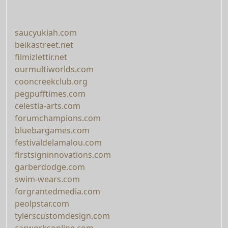
saucyukiah.com
beikastreet.net
filmizlettir.net
ourmultiworlds.com
cooncreekclub.org
pegpufftimes.com
celestia-arts.com
forumchampions.com
bluebargames.com
festivaldelamalou.com
firstsigninnovations.com
garberdodge.com
swim-wears.com
forgrantedmedia.com
peolpstar.com
tylerscustomdesign.com
carworksonline.com