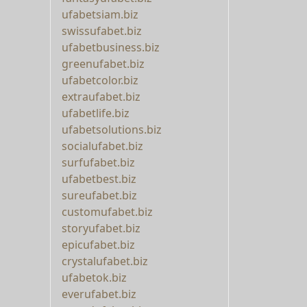
ufabetsiam.biz
swissufabet.biz
ufabetbusiness.biz
greenufabet.biz
ufabetcolor.biz
extraufabet.biz
ufabetlife.biz
ufabetsolutions.biz
socialufabet.biz
surfufabet.biz
ufabetbest.biz
sureufabet.biz
customufabet.biz
storyufabet.biz
epicufabet.biz
crystalufabet.biz
ufabetok.biz
everufabet.biz