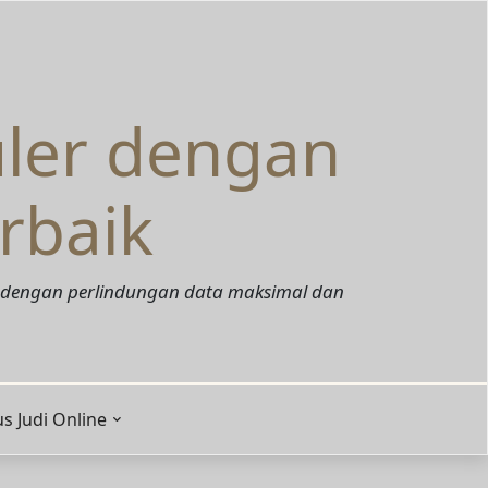
uler dengan
rbaik
er dengan perlindungan data maksimal dan
us Judi Online