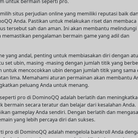
m untuk bermain seperti pro.
lih situs perjudian online yang memiliki reputasi baik da
inoQQ Anda. Pastikan untuk melakukan riset dan membaca
us tersebut sah dan aman. Ini akan membantu melindungi
an memastikan pengalaman bermain game yang adil dan
ine yang andal, penting untuk membiasakan diri dengan at
 set ubin, masing -masing dengan jumlah titik yang berb
ah untuk mencocokkan ubin dengan jumlah titik yang sama
atan lima. Memahami aturan permainan akan membantu A
gkatkan peluang Anda untuk menang.
n seperti pro di DominoQQ adalah berlatih dan meningkatk
 bermain secara teratur dan belajar dari kesalahan Anda.
aikan gameplay Anda sendiri. Dengan berlatih dan mengas
ain yang lebih percaya diri dan sukses.
rti pro di DominoQQ adalah mengelola bankroll Anda deng