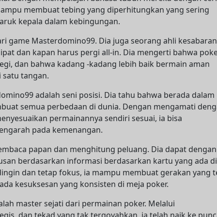
a mampu membuat tebing yang diperhitungkan yang sering
ruk kepala dalam kebingungan.
dari game Masterdomino99. Dia juga seorang ahli kesabaran
ipat dan kapan harus pergi all-in. Dia mengerti bahwa pok
tegi, dan bahwa kadang -kadang lebih baik bermain aman
i satu tangan.
domino99 adalah seni posisi. Dia tahu bahwa berada dalam
embuat semua perbedaan di dunia. Dengan mengamati den
menyesuaikan permainannya sendiri sesuai, ia bisa
mengarah pada kemenangan.
embaca papan dan menghitung peluang. Dia dapat dengan
usan berdasarkan informasi berdasarkan kartu yang ada di
dingin dan tetap fokus, ia mampu membuat gerakan yang t
da kesuksesan yang konsisten di meja poker.
ah master sejati dari permainan poker. Melalui
egis, dan tekad yang tak tergoyahkan, ia telah naik ke pun