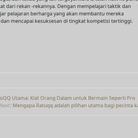
t dari rekan -rekannya. Dengan mempelajari taktik dan
lajar pelajaran berharga yang akan membantu mereka
an mencapai kesuksesan di tingkat kompetisi tertinggi.
oQQ Utama: Kiat Orang Dalam untuk Bermain Seperti Pro
Next:
Mengapa Ratuqq adalah pilihan utama bagi pecinta k