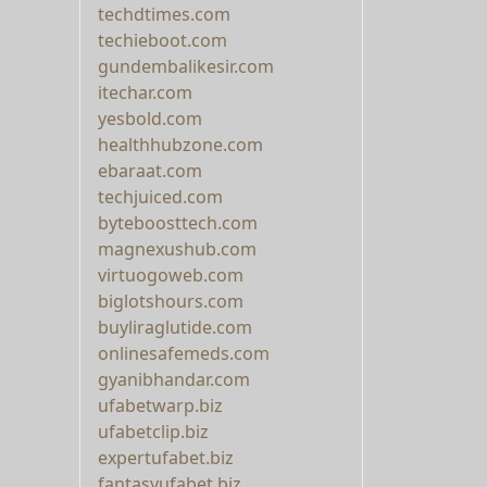
techdtimes.com
techieboot.com
gundembalikesir.com
itechar.com
yesbold.com
healthhubzone.com
ebaraat.com
techjuiced.com
byteboosttech.com
magnexushub.com
virtuogoweb.com
biglotshours.com
buyliraglutide.com
onlinesafemeds.com
gyanibhandar.com
ufabetwarp.biz
ufabetclip.biz
expertufabet.biz
fantasyufabet.biz