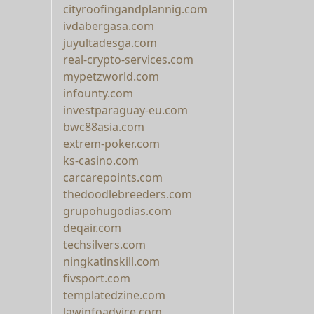
cityroofingandplannig.com
ivdabergasa.com
juyultadesga.com
real-crypto-services.com
mypetzworld.com
infounty.com
investparaguay-eu.com
bwc88asia.com
extrem-poker.com
ks-casino.com
carcarepoints.com
thedoodlebreeders.com
grupohugodias.com
deqair.com
techsilvers.com
ningkatinskill.com
fivsport.com
templatedzine.com
lawinfoadvice.com