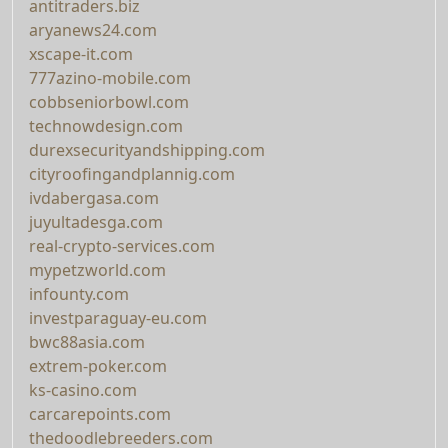
antitraders.biz
aryanews24.com
xscape-it.com
777azino-mobile.com
cobbseniorbowl.com
technowdesign.com
durexsecurityandshipping.com
cityroofingandplannig.com
ivdabergasa.com
juyultadesga.com
real-crypto-services.com
mypetzworld.com
infounty.com
investparaguay-eu.com
bwc88asia.com
extrem-poker.com
ks-casino.com
carcarepoints.com
thedoodlebreeders.com