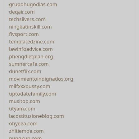
grupohugodias.com
deqair.com
techsilvers.com
ningkatinskill.com
fivsport.com
templatedzine.com
lawinfoadvice.com
phenqdietplan.org
sumnercafe.com
dunetflix.com
movimientoindignados.org
milfxxxpussy.com
uptodatefamily.com
musitop.com
utyam.com
lacostituzioneblog.com
ohyeea.com
zhitiemoe.com
nungkub.com