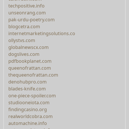
techpositive.info
unseonrang.com
pak-urdu-poetry.com
blogcetra.com
internetmarketingsolutions.co
ollystvs.com
globalnewscx.com
dogslives.com
pdfbookplanet.com
queenofrattan.com
thequeenofrattan.com
denohubpro.com
blades-knife.com
one-piece-spoiler.com
studiooneiota.com
findingcasino.org
realworldcobra.com
automachine.info