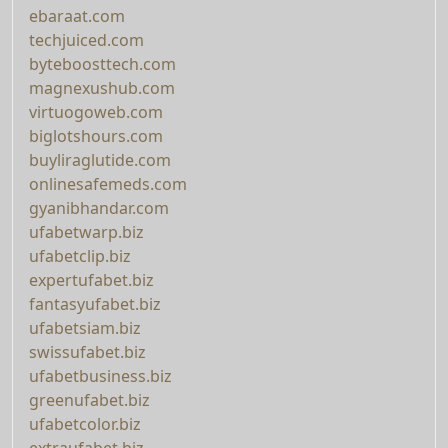
ebaraat.com
techjuiced.com
byteboosttech.com
magnexushub.com
virtuogoweb.com
biglotshours.com
buyliraglutide.com
onlinesafemeds.com
gyanibhandar.com
ufabetwarp.biz
ufabetclip.biz
expertufabet.biz
fantasyufabet.biz
ufabetsiam.biz
swissufabet.biz
ufabetbusiness.biz
greenufabet.biz
ufabetcolor.biz
extraufabet.biz