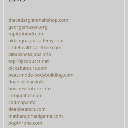
thecedarglenmaltshop.com
georgemason.org
topicinhindi.com
uklanguageacademy.com
lindehealthcarefree.com
allbusinessjobs.info
top10products.net
pickabatours.com
beastmode-bodybuilding.com
financelplan.info
businessfuture.info
infojudibet.com
cbdmap.info
deanbeanxn.com
matkarajdhanigame.com
popthrone.com