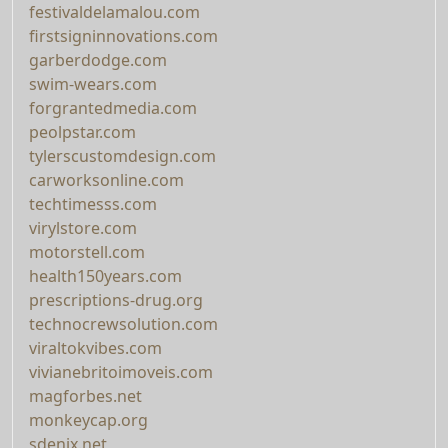
festivaldelamalou.com
firstsigninnovations.com
garberdodge.com
swim-wears.com
forgrantedmedia.com
peolpstar.com
tylerscustomdesign.com
carworksonline.com
techtimesss.com
virylstore.com
motorstell.com
health150years.com
prescriptions-drug.org
technocrewsolution.com
viraltokvibes.com
vivianebritoimoveis.com
magforbes.net
monkeycap.org
sdenix.net