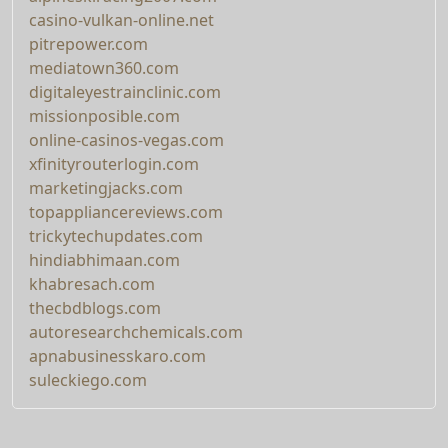
casino-vulkan-online.net
pitrepower.com
mediatown360.com
digitaleyestrainclinic.com
missionposible.com
online-casinos-vegas.com
xfinityrouterlogin.com
marketingjacks.com
topappliancereviews.com
trickytechupdates.com
hindiabhimaan.com
khabresach.com
thecbdblogs.com
autoresearchchemicals.com
apnabusinesskaro.com
suleckiego.com