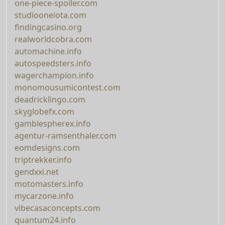
one-piece-spoiler.com
studiooneiota.com
findingcasino.org
realworldcobra.com
automachine.info
autospeedsters.info
wagerchampion.info
monomousumicontest.com
deadricklingo.com
skyglobefx.com
gamblespherex.info
agentur-ramsenthaler.com
eomdesigns.com
triptrekker.info
gendxxi.net
motomasters.info
mycarzone.info
vibecasaconcepts.com
quantum24.info