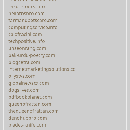
leisuretours.info
hellotbsbro.com
farmandpetscare.com
computingservice.info
caiofracini.com
techpositive.info
unseonrang.com
pak-urdu-poetry.com
blogcetra.com
internetmarketingsolutions.co
ollystvs.com
globalnewscx.com
dogslives.com
pdfbookplanet.com
queenofrattan.com
thequeenofrattan.com
denohubpro.com
blades-knife.com