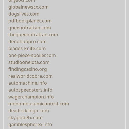
globalnewscx.com
dogslives.com
pdfbookplanet.com
queenofrattan.com
thequeenofrattan.com
denohubpro.com
blades-knife.com
one-piece-spoiler.com
studiooneiota.com
findingcasino.org
realworldcobra.com
automachine.info
autospeedsters.info
wagerchampion.info
monomousumicontest.com
deadricklingo.com
skyglobefx.com
gamblespherex.info