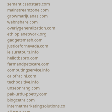
semanticseostars.com
mainstreamzone.com
growmarijuanas.com
webnshare.com
overlygeneralization.com
ethiopianetwork.org
gadgetsmesh.com
justicefornevada.com
leisuretours.info
hellotbsbro.com
farmandpetscare.com
computingservice.info
caiofracini.com
techpositive.info
unseonrang.com
pak-urdu-poetry.com
blogcetra.com
internetmarketingsolutions.co
ollystvs.com