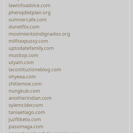
lawinfoadvice.com
phenqdietplan.org
sumnercafe.com
dunetflix.com
movimientoindignados.org
milfxxxpussy.com
uptodatefamily.com
musitop.com
utyam.com
lacostituzioneblog.com
ohyeea.com
zhitiemoe.com
nungkub.com
anotherindian.com
xylemcider.com
taniaetiago.com
juzfitketo.com
pasomaga.com