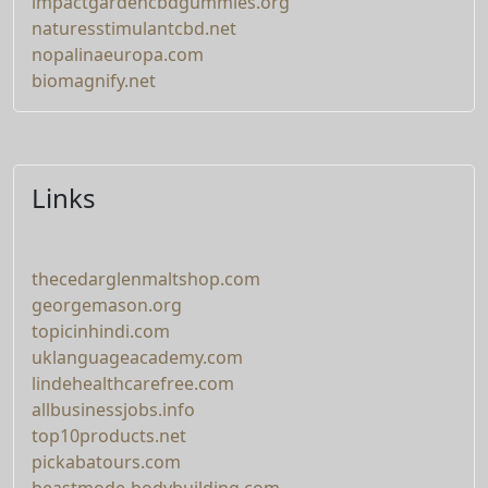
impactgardencbdgummies.org
naturesstimulantcbd.net
nopalinaeuropa.com
biomagnify.net
Links
thecedarglenmaltshop.com
georgemason.org
topicinhindi.com
uklanguageacademy.com
lindehealthcarefree.com
allbusinessjobs.info
top10products.net
pickabatours.com
beastmode-bodybuilding.com