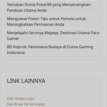
Temukan Dunia Poker88 yang Menyenangkan:
Panduan Utama Anda
Menguasai Poker: Tips untuk Pemula untuk
Meningkatkan Permainan Anda
Menjelajahi Serunya Mejaqq: Destinasi Utama Para
Gamer
BD Koprok: Fenomena Budaya di Dunia Gaming
Indonesia
LINK LAINNYA
slot terpercaya
live draw hk tercepat