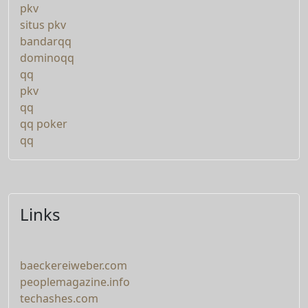
pkv
situs pkv
bandarqq
dominoqq
qq
pkv
qq
qq poker
qq
Links
baeckereiweber.com
peoplemagazine.info
techashes.com