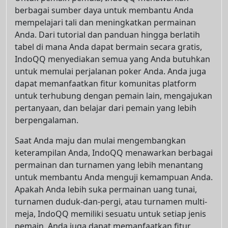
berbagai sumber daya untuk membantu Anda
mempelajari tali dan meningkatkan permainan
Anda. Dari tutorial dan panduan hingga berlatih
tabel di mana Anda dapat bermain secara gratis,
IndoQQ menyediakan semua yang Anda butuhkan
untuk memulai perjalanan poker Anda. Anda juga
dapat memanfaatkan fitur komunitas platform
untuk terhubung dengan pemain lain, mengajukan
pertanyaan, dan belajar dari pemain yang lebih
berpengalaman.
Saat Anda maju dan mulai mengembangkan
keterampilan Anda, IndoQQ menawarkan berbagai
permainan dan turnamen yang lebih menantang
untuk membantu Anda menguji kemampuan Anda.
Apakah Anda lebih suka permainan uang tunai,
turnamen duduk-dan-pergi, atau turnamen multi-
meja, IndoQQ memiliki sesuatu untuk setiap jenis
pemain. Anda juga dapat memanfaatkan fitur