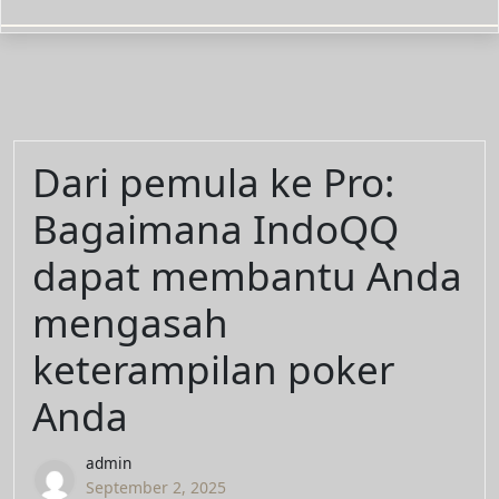
Dari pemula ke Pro:
Bagaimana IndoQQ
dapat membantu Anda
mengasah
keterampilan poker
Anda
admin
September 2, 2025