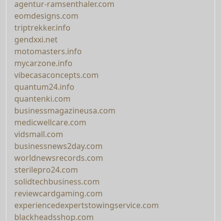
agentur-ramsenthaler.com
eomdesigns.com
triptrekker.info
gendxxi.net
motomasters.info
mycarzone.info
vibecasaconcepts.com
quantum24.info
quantenki.com
businessmagazineusa.com
medicwellcare.com
vidsmall.com
businessnews2day.com
worldnewsrecords.com
sterilepro24.com
solidtechbusiness.com
reviewcardgaming.com
experiencedexpertstowingservice.com
blackheadsshop.com