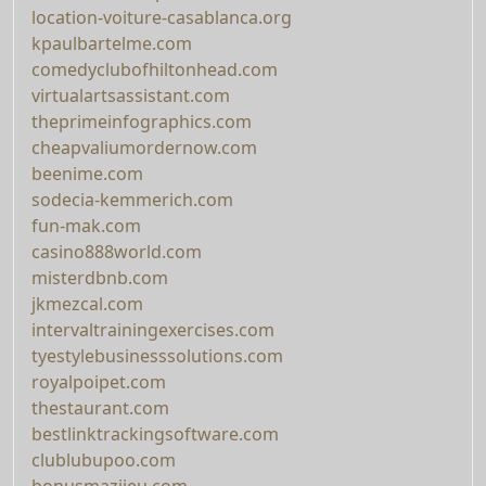
location-voiture-casablanca.org
kpaulbartelme.com
comedyclubofhiltonhead.com
virtualartsassistant.com
theprimeinfographics.com
cheapvaliumordernow.com
beenime.com
sodecia-kemmerich.com
fun-mak.com
casino888world.com
misterdbnb.com
jkmezcal.com
intervaltrainingexercises.com
tyestylebusinesssolutions.com
royalpoipet.com
thestaurant.com
bestlinktrackingsoftware.com
clublubupoo.com
bonusmazijeu.com