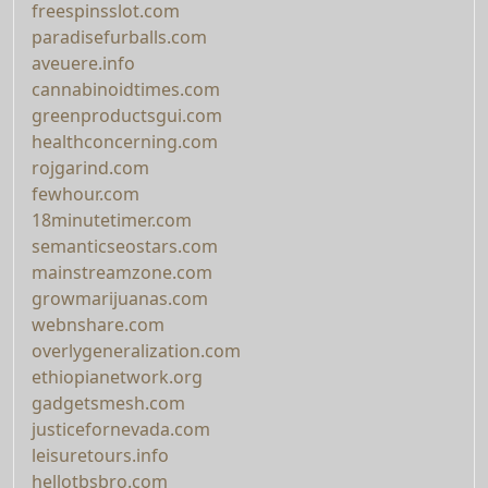
freespinsslot.com
paradisefurballs.com
aveuere.info
cannabinoidtimes.com
greenproductsgui.com
healthconcerning.com
rojgarind.com
fewhour.com
18minutetimer.com
semanticseostars.com
mainstreamzone.com
growmarijuanas.com
webnshare.com
overlygeneralization.com
ethiopianetwork.org
gadgetsmesh.com
justicefornevada.com
leisuretours.info
hellotbsbro.com