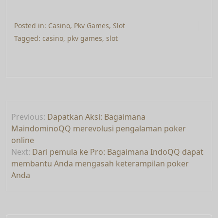
Posted in:
Casino
,
Pkv Games
,
Slot
Tagged:
casino
,
pkv games
,
slot
Post
Previous:
Dapatkan Aksi: Bagaimana
navigation
MaindominoQQ merevolusi pengalaman poker
online
Next:
Dari pemula ke Pro: Bagaimana IndoQQ dapat
membantu Anda mengasah keterampilan poker
Anda