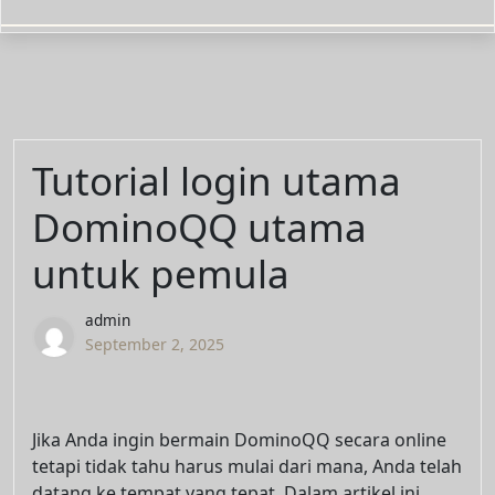
Tutorial login utama
DominoQQ utama
untuk pemula
admin
September 2, 2025
Jika Anda ingin bermain DominoQQ secara online
tetapi tidak tahu harus mulai dari mana, Anda telah
datang ke tempat yang tepat. Dalam artikel ini,