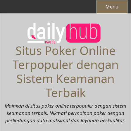
Skip
Menu
to
content
Situs Poker Online
Terpopuler dengan
Sistem Keamanan
Terbaik
Mainkan di situs poker online terpopuler dengan sistem
keamanan terbaik. Nikmati permainan poker dengan
perlindungan data maksimal dan layanan berkualitas.