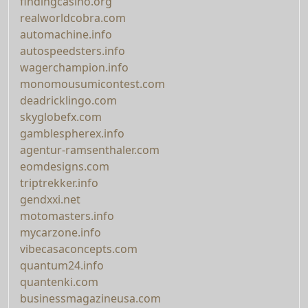
findingcasino.org
realworldcobra.com
automachine.info
autospeedsters.info
wagerchampion.info
monomousumicontest.com
deadricklingo.com
skyglobefx.com
gamblespherex.info
agentur-ramsenthaler.com
eomdesigns.com
triptrekker.info
gendxxi.net
motomasters.info
mycarzone.info
vibecasaconcepts.com
quantum24.info
quantenki.com
businessmagazineusa.com