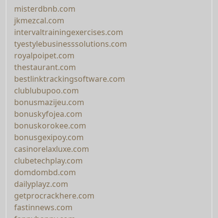
misterdbnb.com
jkmezcal.com
intervaltrainingexercises.com
tyestylebusinesssolutions.com
royalpoipet.com
thestaurant.com
bestlinktrackingsoftware.com
clublubupoo.com
bonusmazijeu.com
bonuskyfojea.com
bonuskorokee.com
bonusgexipoy.com
casinorelaxluxe.com
clubetechplay.com
domdombd.com
dailyplayz.com
getprocrackhere.com
fastinnews.com