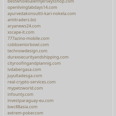
bestwholesalenfljerseysshop.com
openlivinglabdays14.com
ayurvedakonsultti-kari-nokela.com
antitraders.biz
aryanews24.com
xscape-it.com
777azino-mobile.com
cobbseniorbowl.com
technowdesign.com
durexsecurityandshipping.com
cityroofingandplannig.com
ivdabergasa.com
juyultadesga.com
real-crypto-services.com
mypetzworld.com
infounty.com
investparaguay-eu.com
bwc88asia.com
extrem-poker.com