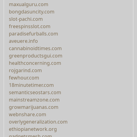
maxualguru.com
bongdasuncity.com
slot-pachi.com
freespinsslot.com
paradisefurballs.com
aveuere.info
cannabinoidtimes.com
greenproductsgui.com
healthconcerning.com
rojgarind.com
fewhour.com
18minutetimer.com
semanticseostars.com
mainstreamzone.com
growmarijuanas.com
webnshare.com
overlygeneralization.com
ethiopianetwork.org
gadgetsmesh.com