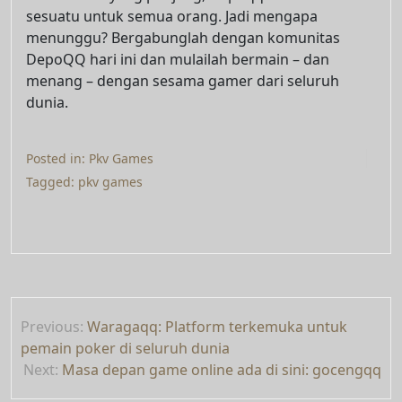
sesuatu untuk semua orang. Jadi mengapa
menunggu? Bergabunglah dengan komunitas
DepoQQ hari ini dan mulailah bermain – dan
menang – dengan sesama gamer dari seluruh
dunia.
Posted in:
Pkv Games
Tagged:
pkv games
Post
Previous:
Waragaqq: Platform terkemuka untuk
navigation
pemain poker di seluruh dunia
Next:
Masa depan game online ada di sini: gocengqq