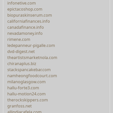
infonetive.com
epictacoshop.com
biopuraskinserum.com
californiafinances.info
canadafinance.info
nevadamoney.info
rimene.com
ledepanneur-pigalle.com
dvd-digest.net
theartistsmarketnola.com
chiranaplus.biz
stackspancakebar.com
namheongfoodcourt.com
milanoglasgow.com
hallu-forte3.com
hallu-motion24.com
therockskippers.com
granfoss.net
allindiacafela.com