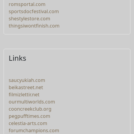
romsportal.com
sportsdocfestival.com
shestylestore.com
thingsiwontfinish.com
Links
saucyukiah.com
beikastreet.net
filmizlettir.net
ourmultiworlds.com
cooncreekclub.org
pegpufftimes.com
celestia-arts.com
forumchampions.com