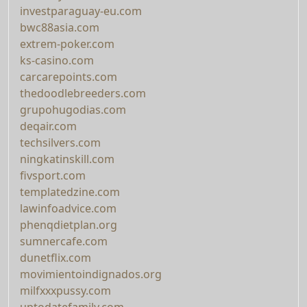
investparaguay-eu.com
bwc88asia.com
extrem-poker.com
ks-casino.com
carcarepoints.com
thedoodlebreeders.com
grupohugodias.com
deqair.com
techsilvers.com
ningkatinskill.com
fivsport.com
templatedzine.com
lawinfoadvice.com
phenqdietplan.org
sumnercafe.com
dunetflix.com
movimientoindignados.org
milfxxxpussy.com
uptodatefamily.com