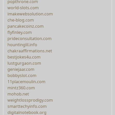
popthrone.com
world-slots.com
imakewebsolution.com
che-blog.com
pancakecoinz.com
flyfinley.com
prideconsultation.com
hountinglil.info
chakraaffirmations.net
bestjokes4u.com
lustgurgaon.com
geniejaar.com
bobbyslot.com
11placemoulin.com
mintz360.com
mohob.net
weightlossprodigy.com
smarttechyinfo.com
digitalnotebook.org