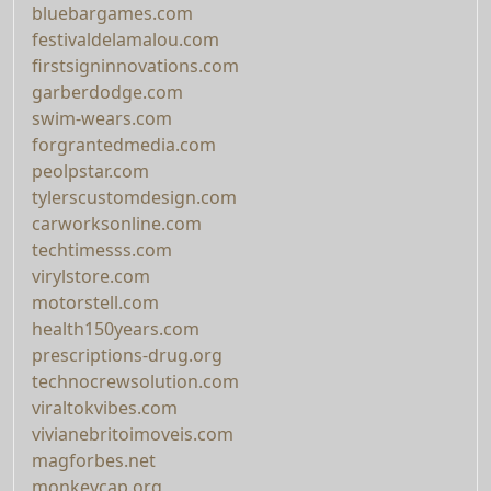
bluebargames.com
festivaldelamalou.com
firstsigninnovations.com
garberdodge.com
swim-wears.com
forgrantedmedia.com
peolpstar.com
tylerscustomdesign.com
carworksonline.com
techtimesss.com
virylstore.com
motorstell.com
health150years.com
prescriptions-drug.org
technocrewsolution.com
viraltokvibes.com
vivianebritoimoveis.com
magforbes.net
monkeycap.org