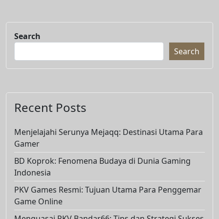
Search
Search
Recent Posts
Menjelajahi Serunya Mejaqq: Destinasi Utama Para
Gamer
BD Koprok: Fenomena Budaya di Dunia Gaming
Indonesia
PKV Games Resmi: Tujuan Utama Para Penggemar
Game Online
Menguasai PKV Bandar66: Tips dan Strategi Sukses