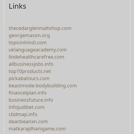
Links
thecedarglenmaltshop.com
georgemason.org
topicinhindi.com
uklanguageacademy.com
lindehealthcarefree.com
allbusinessjobs.info
top10products.net
pickabatours.com
beastmode-bodybuilding.com
financelplan.info
businessfuture.info
infojudibet.com
cbdmap.info
deanbeanxn.com
matkarajdhanigame.com