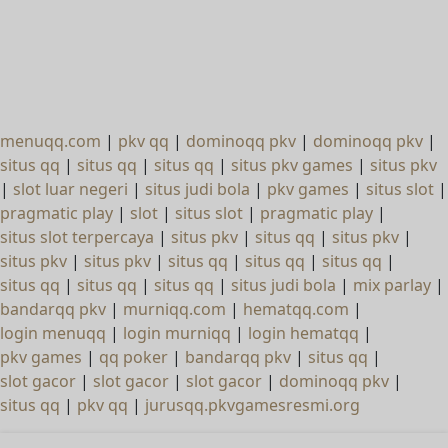
menuqq.com
|
pkv qq
|
dominoqq pkv
|
dominoqq pkv
|
situs qq
|
situs qq
|
situs qq
|
situs pkv games
|
situs pkv
|
slot luar negeri
|
situs judi bola
|
pkv games
|
situs slot
|
pragmatic play
|
slot
|
situs slot
|
pragmatic play
|
situs slot terpercaya
|
situs pkv
|
situs qq
|
situs pkv
|
situs pkv
|
situs pkv
|
situs qq
|
situs qq
|
situs qq
|
situs qq
|
situs qq
|
situs qq
|
situs judi bola
|
mix parlay
|
bandarqq pkv
|
murniqq.com
|
hematqq.com
|
login menuqq
|
login murniqq
|
login hematqq
|
pkv games
|
qq poker
|
bandarqq pkv
|
situs qq
|
slot gacor
|
slot gacor
|
slot gacor
|
dominoqq pkv
|
situs qq
|
pkv qq
|
jurusqq.pkvgamesresmi.org