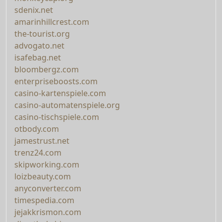
sdenix.net
amarinhillcrest.com
the-tourist.org
advogato.net
isafebag.net
bloombergz.com
enterpriseboosts.com
casino-kartenspiele.com
casino-automatenspiele.org
casino-tischspiele.com
otbody.com
jamestrust.net
trenz24.com
skipworking.com
loizbeauty.com
anyconverter.com
timespedia.com
jejakkrismon.com