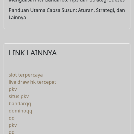
Panduan Utama Capsa Susun: Aturan, Strategi, dan
Lainnya
LINK LAINNYA
slot terpercaya
live draw hk tercepat
pkv
situs pkv
bandarqq
dominoqq
qq
pkv
qq