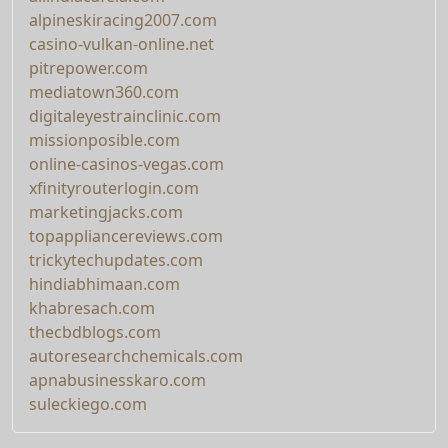
alpineskiracing2007.com
casino-vulkan-online.net
pitrepower.com
mediatown360.com
digitaleyestrainclinic.com
missionposible.com
online-casinos-vegas.com
xfinityrouterlogin.com
marketingjacks.com
topappliancereviews.com
trickytechupdates.com
hindiabhimaan.com
khabresach.com
thecbdblogs.com
autoresearchchemicals.com
apnabusinesskaro.com
suleckiego.com