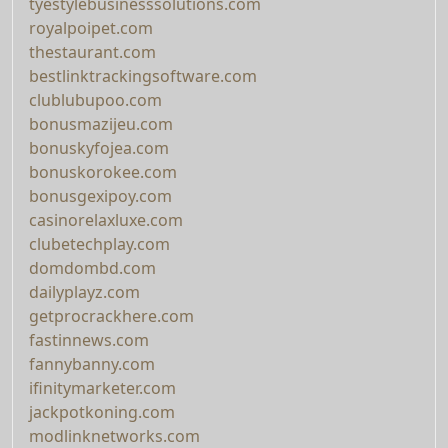
tyestylebusinesssolutions.com
royalpoipet.com
thestaurant.com
bestlinktrackingsoftware.com
clublubupoo.com
bonusmazijeu.com
bonuskyfojea.com
bonuskorokee.com
bonusgexipoy.com
casinorelaxluxe.com
clubetechplay.com
domdombd.com
dailyplayz.com
getprocrackhere.com
fastinnews.com
fannybanny.com
ifinitymarketer.com
jackpotkoning.com
modlinknetworks.com