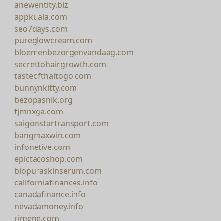
anewentity.biz
appkuala.com
seo7days.com
pureglowcream.com
bloemenbezorgenvandaag.com
secrettohairgrowth.com
tasteofthaitogo.com
bunnynkitty.com
bezopasnik.org
fjmnxga.com
saigonstartransport.com
bangmaxwin.com
infonetive.com
epictacoshop.com
biopuraskinserum.com
californiafinances.info
canadafinance.info
nevadamoney.info
rimene.com