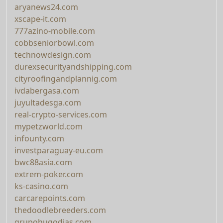
aryanews24.com
xscape-it.com
777azino-mobile.com
cobbseniorbowl.com
technowdesign.com
durexsecurityandshipping.com
cityroofingandplannig.com
ivdabergasa.com
juyultadesga.com
real-crypto-services.com
mypetzworld.com
infounty.com
investparaguay-eu.com
bwc88asia.com
extrem-poker.com
ks-casino.com
carcarepoints.com
thedoodlebreeders.com
grupohugodias.com