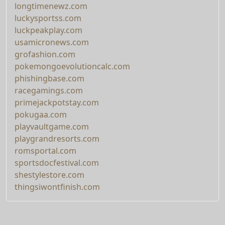
longtimenewz.com
luckysportss.com
luckpeakplay.com
usamicronews.com
grofashion.com
pokemongoevolutioncalc.com
phishingbase.com
racegamings.com
primejackpotstay.com
pokugaa.com
playvaultgame.com
playgrandresorts.com
romsportal.com
sportsdocfestival.com
shestylestore.com
thingsiwontfinish.com