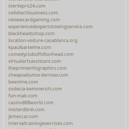
sterilepro24.com
solidtechbusiness.com
reviewcardgaming.com
experiencedexpertstowingservice.com
blackheadsshop.com
location-voiture-casablanca.org
kpaulbartelme.com
comedyclubofhiltonhead.com
virtualartsassistant.com
theprimeinfographics.com
cheapvaliumordernow.com
beenime.com
sodecia-kemmerich.com
fun-mak.com
casino888world.com
misterdbnb.com
jkmezcal.com
intervaltrainingexercises.com