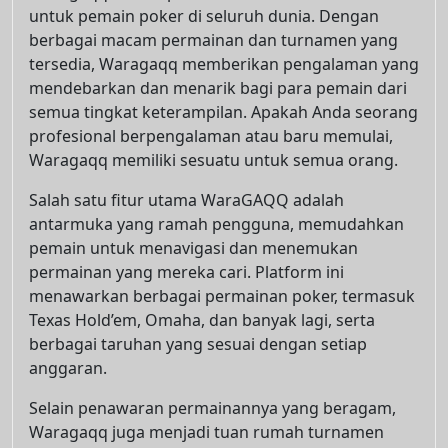
untuk pemain poker di seluruh dunia. Dengan
berbagai macam permainan dan turnamen yang
tersedia, Waragaqq memberikan pengalaman yang
mendebarkan dan menarik bagi para pemain dari
semua tingkat keterampilan. Apakah Anda seorang
profesional berpengalaman atau baru memulai,
Waragaqq memiliki sesuatu untuk semua orang.
Salah satu fitur utama WaraGAQQ adalah
antarmuka yang ramah pengguna, memudahkan
pemain untuk menavigasi dan menemukan
permainan yang mereka cari. Platform ini
menawarkan berbagai permainan poker, termasuk
Texas Hold’em, Omaha, dan banyak lagi, serta
berbagai taruhan yang sesuai dengan setiap
anggaran.
Selain penawaran permainannya yang beragam,
Waragaqq juga menjadi tuan rumah turnamen