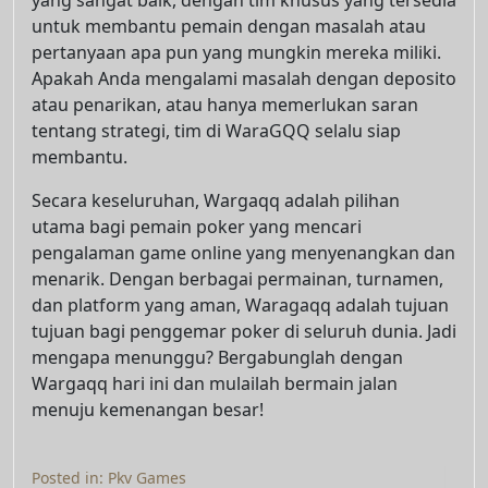
untuk membantu pemain dengan masalah atau
pertanyaan apa pun yang mungkin mereka miliki.
Apakah Anda mengalami masalah dengan deposito
atau penarikan, atau hanya memerlukan saran
tentang strategi, tim di WaraGQQ selalu siap
membantu.
Secara keseluruhan, Wargaqq adalah pilihan
utama bagi pemain poker yang mencari
pengalaman game online yang menyenangkan dan
menarik. Dengan berbagai permainan, turnamen,
dan platform yang aman, Waragaqq adalah tujuan
tujuan bagi penggemar poker di seluruh dunia. Jadi
mengapa menunggu? Bergabunglah dengan
Wargaqq hari ini dan mulailah bermain jalan
menuju kemenangan besar!
Posted in:
Pkv Games