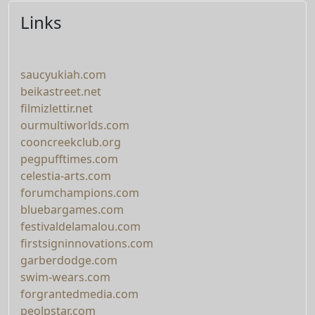
Links
saucyukiah.com
beikastreet.net
filmizlettir.net
ourmultiworlds.com
cooncreekclub.org
pegpufftimes.com
celestia-arts.com
forumchampions.com
bluebargames.com
festivaldelamalou.com
firstsigninnovations.com
garberdodge.com
swim-wears.com
forgrantedmedia.com
peolpstar.com