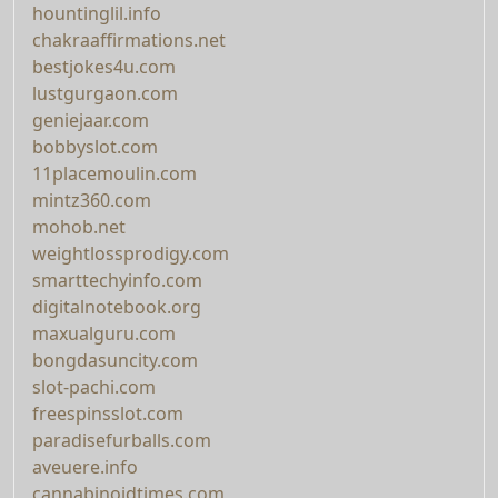
hountinglil.info
chakraaffirmations.net
bestjokes4u.com
lustgurgaon.com
geniejaar.com
bobbyslot.com
11placemoulin.com
mintz360.com
mohob.net
weightlossprodigy.com
smarttechyinfo.com
digitalnotebook.org
maxualguru.com
bongdasuncity.com
slot-pachi.com
freespinsslot.com
paradisefurballs.com
aveuere.info
cannabinoidtimes.com