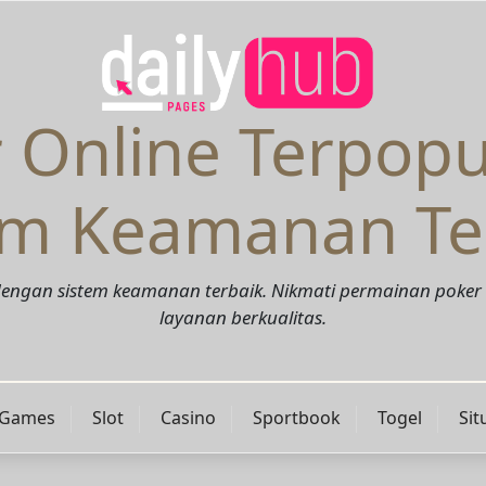
r Online Terpop
em Keamanan Te
r dengan sistem keamanan terbaik. Nikmati permainan pok
layanan berkualitas.
 Games
Slot
Casino
Sportbook
Togel
Sit