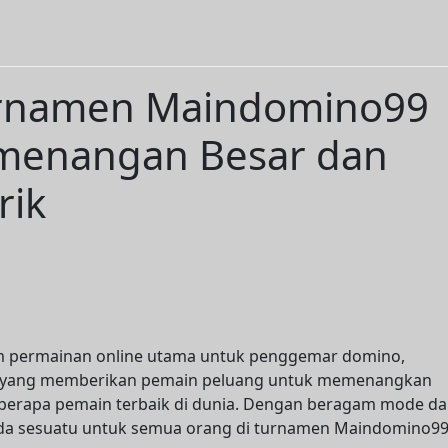
Turnamen Maindomino99
menangan Besar dan
rik
rm permainan online utama untuk penggemar domino,
yang memberikan pemain peluang untuk memenangkan
berapa pemain terbaik di dunia. Dengan beragam mode d
 ada sesuatu untuk semua orang di turnamen Maindomino99