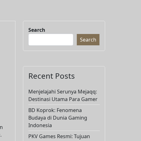
Search
Search
Recent Posts
Menjelajahi Serunya Mejaqq:
Destinasi Utama Para Gamer
BD Koprok: Fenomena
Budaya di Dunia Gaming
Indonesia
an
.
PKV Games Resmi: Tujuan