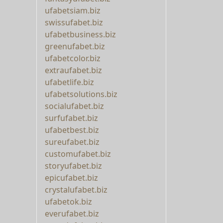
ufabetsiam.biz
swissufabet.biz
ufabetbusiness.biz
greenufabet.biz
ufabetcolor.biz
extraufabet.biz
ufabetlife.biz
ufabetsolutions.biz
socialufabet.biz
surfufabet.biz
ufabetbest.biz
sureufabet.biz
customufabet.biz
storyufabet.biz
epicufabet.biz
crystalufabet.biz
ufabetok.biz
everufabet.biz