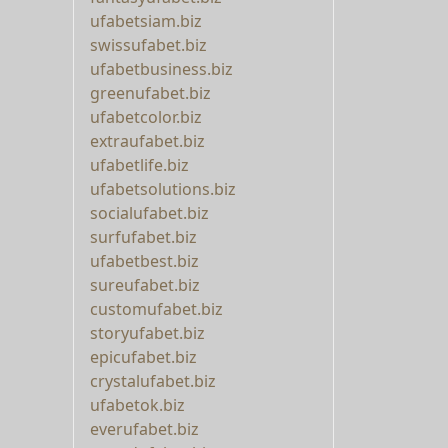
ufabetsiam.biz
swissufabet.biz
ufabetbusiness.biz
greenufabet.biz
ufabetcolor.biz
extraufabet.biz
ufabetlife.biz
ufabetsolutions.biz
socialufabet.biz
surfufabet.biz
ufabetbest.biz
sureufabet.biz
customufabet.biz
storyufabet.biz
epicufabet.biz
crystalufabet.biz
ufabetok.biz
everufabet.biz