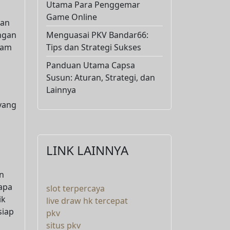
Utama Para Penggemar
Game Online
kan
angan
Menguasai PKV Bandar66:
cam
Tips dan Strategi Sukses
Panduan Utama Capsa
Susun: Aturan, Strategi, dan
Lainnya
yang
LINK LAINNYA
an
apa
slot terpercaya
ik
live draw hk tercepat
siap
pkv
situs pkv