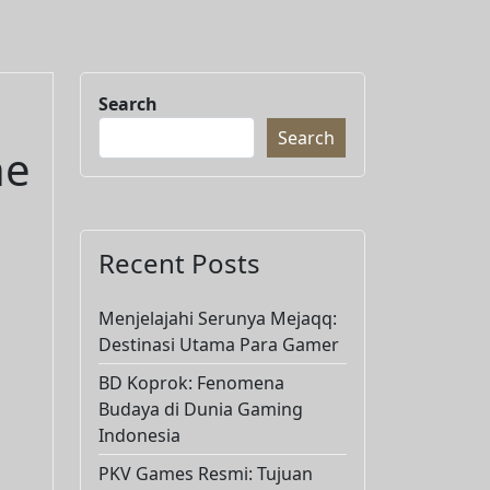
Search
Search
ne
Recent Posts
Menjelajahi Serunya Mejaqq:
Destinasi Utama Para Gamer
BD Koprok: Fenomena
Budaya di Dunia Gaming
Indonesia
PKV Games Resmi: Tujuan