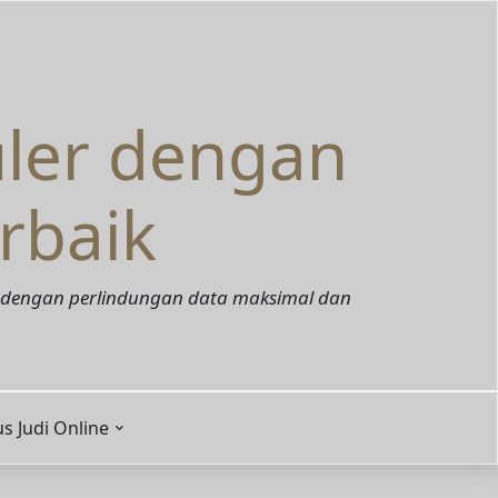
uler dengan
rbaik
er dengan perlindungan data maksimal dan
us Judi Online