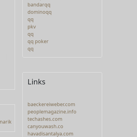
bandarqq
dominoqq
qq
pkv
qq
qq poker
qq
Links
baeckereiweber.com
peoplemagazine.info
techashes.com
narik
canyouwash.co
havadisantalya.com