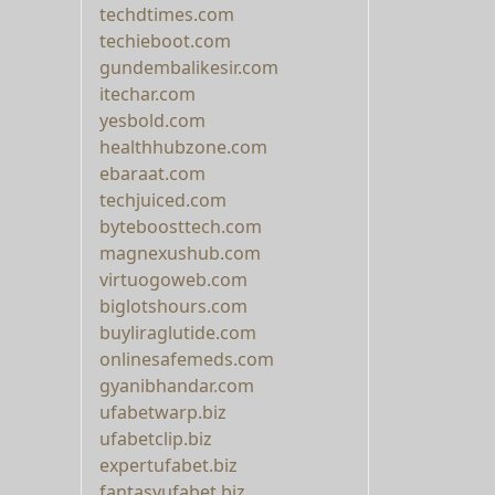
techdtimes.com
techieboot.com
gundembalikesir.com
itechar.com
yesbold.com
healthhubzone.com
ebaraat.com
techjuiced.com
byteboosttech.com
magnexushub.com
virtuogoweb.com
biglotshours.com
buyliraglutide.com
onlinesafemeds.com
gyanibhandar.com
ufabetwarp.biz
ufabetclip.biz
expertufabet.biz
fantasyufabet.biz