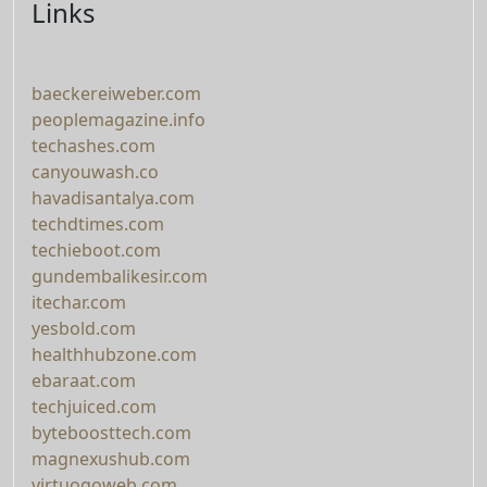
Links
baeckereiweber.com
peoplemagazine.info
techashes.com
canyouwash.co
havadisantalya.com
techdtimes.com
techieboot.com
gundembalikesir.com
itechar.com
yesbold.com
healthhubzone.com
ebaraat.com
techjuiced.com
byteboosttech.com
magnexushub.com
virtuogoweb.com