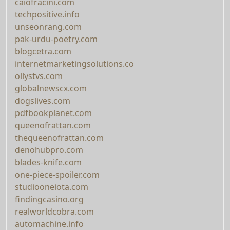
caiofracini.com
techpositive.info
unseonrang.com
pak-urdu-poetry.com
blogcetra.com
internetmarketingsolutions.co
ollystvs.com
globalnewscx.com
dogslives.com
pdfbookplanet.com
queenofrattan.com
thequeenofrattan.com
denohubpro.com
blades-knife.com
one-piece-spoiler.com
studiooneiota.com
findingcasino.org
realworldcobra.com
automachine.info