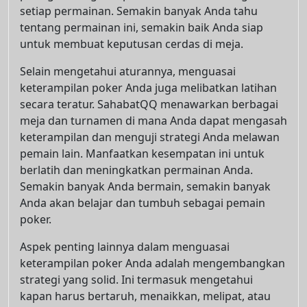
setiap permainan. Semakin banyak Anda tahu
tentang permainan ini, semakin baik Anda siap
untuk membuat keputusan cerdas di meja.
Selain mengetahui aturannya, menguasai
keterampilan poker Anda juga melibatkan latihan
secara teratur. SahabatQQ menawarkan berbagai
meja dan turnamen di mana Anda dapat mengasah
keterampilan dan menguji strategi Anda melawan
pemain lain. Manfaatkan kesempatan ini untuk
berlatih dan meningkatkan permainan Anda.
Semakin banyak Anda bermain, semakin banyak
Anda akan belajar dan tumbuh sebagai pemain
poker.
Aspek penting lainnya dalam menguasai
keterampilan poker Anda adalah mengembangkan
strategi yang solid. Ini termasuk mengetahui
kapan harus bertaruh, menaikkan, melipat, atau