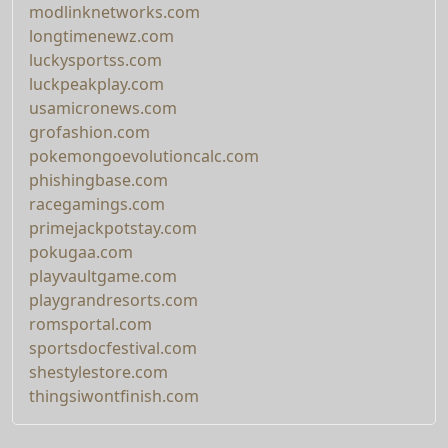
modlinknetworks.com
longtimenewz.com
luckysportss.com
luckpeakplay.com
usamicronews.com
grofashion.com
pokemongoevolutioncalc.com
phishingbase.com
racegamings.com
primejackpotstay.com
pokugaa.com
playvaultgame.com
playgrandresorts.com
romsportal.com
sportsdocfestival.com
shestylestore.com
thingsiwontfinish.com