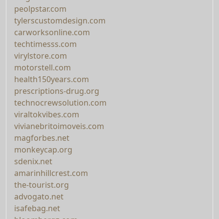
peolpstar.com
tylerscustomdesign.com
carworksonline.com
techtimesss.com
virylstore.com
motorstell.com
health150years.com
prescriptions-drug.org
technocrewsolution.com
viraltokvibes.com
vivianebritoimoveis.com
magforbes.net
monkeycap.org
sdenix.net
amarinhillcrest.com
the-tourist.org
advogato.net
isafebag.net