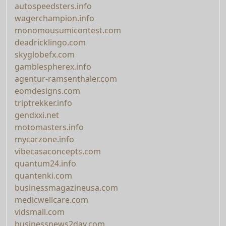
autospeedsters.info
wagerchampion.info
monomousumicontest.com
deadricklingo.com
skyglobefx.com
gamblespherex.info
agentur-ramsenthaler.com
eomdesigns.com
triptrekker.info
gendxxi.net
motomasters.info
mycarzone.info
vibecasaconcepts.com
quantum24.info
quantenki.com
businessmagazineusa.com
medicwellcare.com
vidsmall.com
businessnews2day.com