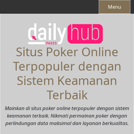
Skip
Menu
to
content
Situs Poker Online
Terpopuler dengan
Sistem Keamanan
Terbaik
Mainkan di situs poker online terpopuler dengan sistem
keamanan terbaik. Nikmati permainan poker dengan
perlindungan data maksimal dan layanan berkualitas.