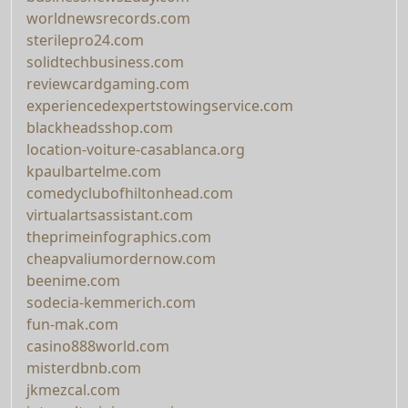
worldnewsrecords.com
sterilepro24.com
solidtechbusiness.com
reviewcardgaming.com
experiencedexpertstowingservice.com
blackheadsshop.com
location-voiture-casablanca.org
kpaulbartelme.com
comedyclubofhiltonhead.com
virtualartsassistant.com
theprimeinfographics.com
cheapvaliumordernow.com
beenime.com
sodecia-kemmerich.com
fun-mak.com
casino888world.com
misterdbnb.com
jkmezcal.com