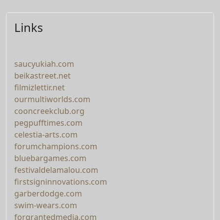
Links
saucyukiah.com
beikastreet.net
filmizlettir.net
ourmultiworlds.com
cooncreekclub.org
pegpufftimes.com
celestia-arts.com
forumchampions.com
bluebargames.com
festivaldelamalou.com
firstsigninnovations.com
garberdodge.com
swim-wears.com
forgrantedmedia.com