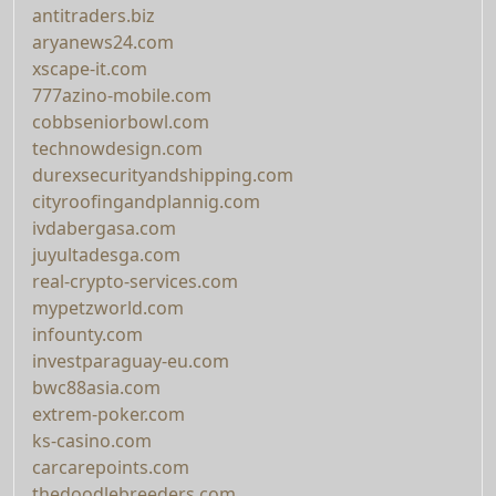
antitraders.biz
aryanews24.com
xscape-it.com
777azino-mobile.com
cobbseniorbowl.com
technowdesign.com
durexsecurityandshipping.com
cityroofingandplannig.com
ivdabergasa.com
juyultadesga.com
real-crypto-services.com
mypetzworld.com
infounty.com
investparaguay-eu.com
bwc88asia.com
extrem-poker.com
ks-casino.com
carcarepoints.com
thedoodlebreeders.com