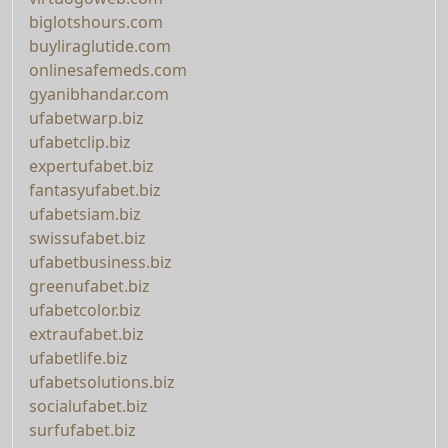
biglotshours.com
buyliraglutide.com
onlinesafemeds.com
gyanibhandar.com
ufabetwarp.biz
ufabetclip.biz
expertufabet.biz
fantasyufabet.biz
ufabetsiam.biz
swissufabet.biz
ufabetbusiness.biz
greenufabet.biz
ufabetcolor.biz
extraufabet.biz
ufabetlife.biz
ufabetsolutions.biz
socialufabet.biz
surfufabet.biz