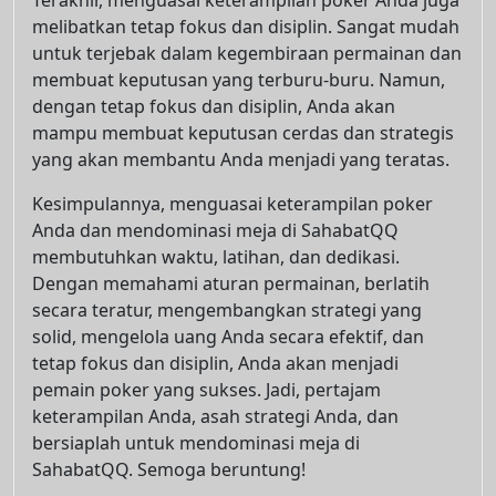
melibatkan tetap fokus dan disiplin. Sangat mudah
untuk terjebak dalam kegembiraan permainan dan
membuat keputusan yang terburu-buru. Namun,
dengan tetap fokus dan disiplin, Anda akan
mampu membuat keputusan cerdas dan strategis
yang akan membantu Anda menjadi yang teratas.
Kesimpulannya, menguasai keterampilan poker
Anda dan mendominasi meja di SahabatQQ
membutuhkan waktu, latihan, dan dedikasi.
Dengan memahami aturan permainan, berlatih
secara teratur, mengembangkan strategi yang
solid, mengelola uang Anda secara efektif, dan
tetap fokus dan disiplin, Anda akan menjadi
pemain poker yang sukses. Jadi, pertajam
keterampilan Anda, asah strategi Anda, dan
bersiaplah untuk mendominasi meja di
SahabatQQ. Semoga beruntung!