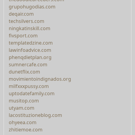
grupohugodias.com
deqair.com
techsilvers.com
ningkatinskill.com
fivsport.com
templatedzine.com
lawinfoadvice.com
phenqdietplan.org
sumnercafe.com
dunetflix.com
movimientoindignados.org
milfxxxpussy.com
uptodatefamily.com
musitop.com
utyam.com
lacostituzioneblog.com
ohyeea.com
zhitiemoe.com