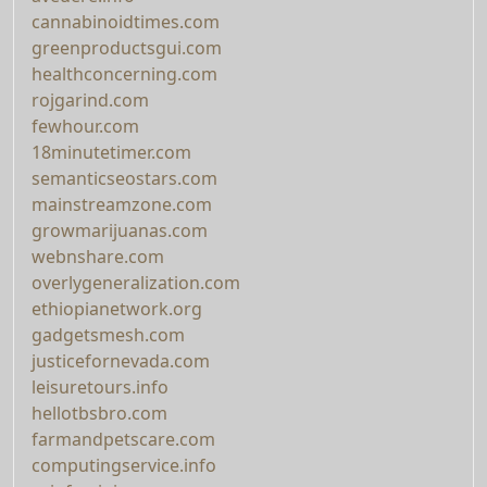
cannabinoidtimes.com
greenproductsgui.com
healthconcerning.com
rojgarind.com
fewhour.com
18minutetimer.com
semanticseostars.com
mainstreamzone.com
growmarijuanas.com
webnshare.com
overlygeneralization.com
ethiopianetwork.org
gadgetsmesh.com
justicefornevada.com
leisuretours.info
hellotbsbro.com
farmandpetscare.com
computingservice.info