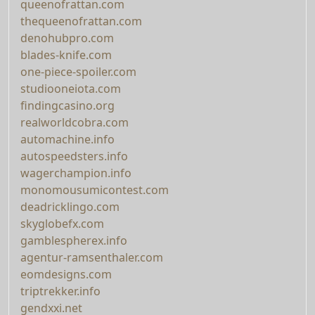
queenofrattan.com
thequeenofrattan.com
denohubpro.com
blades-knife.com
one-piece-spoiler.com
studiooneiota.com
findingcasino.org
realworldcobra.com
automachine.info
autospeedsters.info
wagerchampion.info
monomousumicontest.com
deadricklingo.com
skyglobefx.com
gamblespherex.info
agentur-ramsenthaler.com
eomdesigns.com
triptrekker.info
gendxxi.net