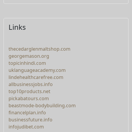
Links
thecedarglenmaltshop.com
georgemason.org
topicinhindi.com
uklanguageacademy.com
lindehealthcarefree.com
allbusinessjobs.info
top10products.net
pickabatours.com
beastmode-bodybuilding.com
financelplan.info
businessfuture.info
infojudibet.com