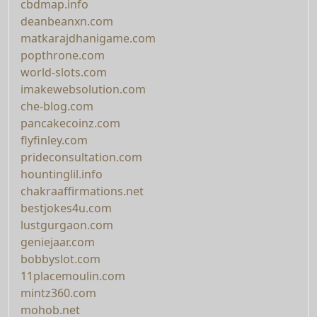
cbdmap.info
deanbeanxn.com
matkarajdhanigame.com
popthrone.com
world-slots.com
imakewebsolution.com
che-blog.com
pancakecoinz.com
flyfinley.com
prideconsultation.com
hountinglil.info
chakraaffirmations.net
bestjokes4u.com
lustgurgaon.com
geniejaar.com
bobbyslot.com
11placemoulin.com
mintz360.com
mohob.net