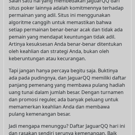
Salah satu hal yang membedakan JaguarQQ dari
situs poker lainnya adalah komitmennya terhadap
permainan yang adil. Situs ini menggunakan
algoritme canggih untuk memastikan bahwa
setiap permainan benar-benar acak dan tidak ada
pemain yang mendapat keuntungan tidak adil.
Artinya kesuksesan Anda benar-benar ditentukan
oleh keahlian dan strategi Anda, bukan oleh
keberuntungan atau kecurangan.
Tapi jangan hanya percaya begitu saja. Buktinya
ada pada pudingnya, dan JaguarQQ memiliki daftar
panjang pemenang yang membawa pulang hadiah
uang tunai dalam jumlah besar. Dengan turnamen
dan promosi reguler, ada banyak peluang untuk
memamerkan keahlian Anda dan membawa
pulang kemenangan besar.
Jadi mengapa menunggu? Daftar JaguarQQ hari ini
dan rasakan sendiri serunya kemenangan. Baik