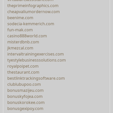
theprimeinfographics.com
cheapvaliumordernow.com
beenime.com
sodecia-kemmerich.com
fun-mak.com
casino888world.com
misterdbnb.com
jkmezcal.com
intervaltrainingexercises.com
tyestylebusinesssolutions.com
royalpoipet.com
thestaurant.com
bestlinktrackingsoftware.com
clublubupoo.com
bonusmazijeu.com
bonuskyfojea.com
bonuskorokee.com
bonusgexipoy.com