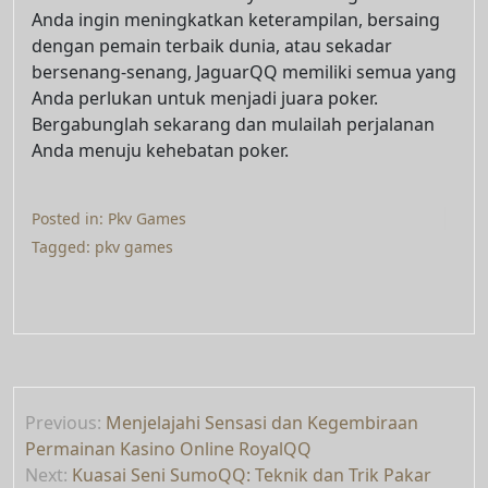
Anda ingin meningkatkan keterampilan, bersaing
dengan pemain terbaik dunia, atau sekadar
bersenang-senang, JaguarQQ memiliki semua yang
Anda perlukan untuk menjadi juara poker.
Bergabunglah sekarang dan mulailah perjalanan
Anda menuju kehebatan poker.
Posted in:
Pkv Games
Tagged:
pkv games
Post
Previous:
Menjelajahi Sensasi dan Kegembiraan
navigation
Permainan Kasino Online RoyalQQ
Next:
Kuasai Seni SumoQQ: Teknik dan Trik Pakar