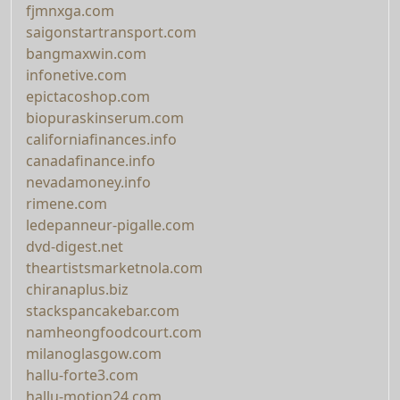
fjmnxga.com
saigonstartransport.com
bangmaxwin.com
infonetive.com
epictacoshop.com
biopuraskinserum.com
californiafinances.info
canadafinance.info
nevadamoney.info
rimene.com
ledepanneur-pigalle.com
dvd-digest.net
theartistsmarketnola.com
chiranaplus.biz
stackspancakebar.com
namheongfoodcourt.com
milanoglasgow.com
hallu-forte3.com
hallu-motion24.com