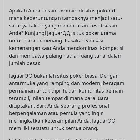
Apakah Anda bosan bermain di situs poker di
mana keberuntungan tampaknya menjadi satu-
satunya faktor yang menentukan kesuksesan
Anda? Kunjungi JaguarQQ, situs poker utama
untuk para pemenang. Rasakan sensasi
kemenangan saat Anda mendominasi kompetisi
dan membawa pulang hadiah uang tunai dalam
jumlah besar.
JaguarQQ bukanlah situs poker biasa. Dengan
antarmuka yang ramping dan modern, beragam
permainan untuk dipilih, dan komunitas pemain
terampil, inilah tempat di mana para juara
diciptakan. Baik Anda seorang profesional
berpengalaman atau pemula yang ingin
meningkatkan keterampilan Anda, JaguarQQ
memiliki sesuatu untuk semua orang.