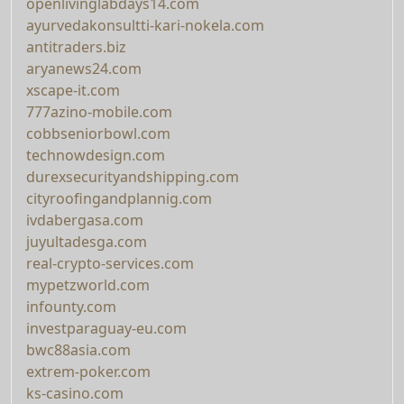
openlivinglabdays14.com
ayurvedakonsultti-kari-nokela.com
antitraders.biz
aryanews24.com
xscape-it.com
777azino-mobile.com
cobbseniorbowl.com
technowdesign.com
durexsecurityandshipping.com
cityroofingandplannig.com
ivdabergasa.com
juyultadesga.com
real-crypto-services.com
mypetzworld.com
infounty.com
investparaguay-eu.com
bwc88asia.com
extrem-poker.com
ks-casino.com