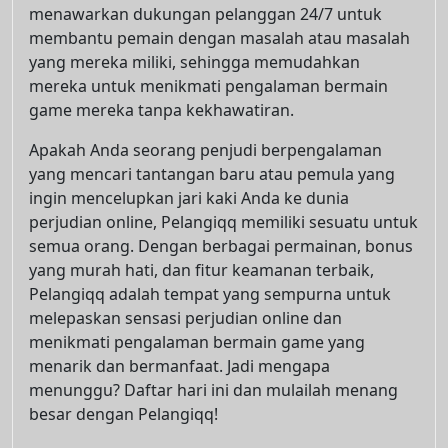
menawarkan dukungan pelanggan 24/7 untuk
membantu pemain dengan masalah atau masalah
yang mereka miliki, sehingga memudahkan
mereka untuk menikmati pengalaman bermain
game mereka tanpa kekhawatiran.
Apakah Anda seorang penjudi berpengalaman
yang mencari tantangan baru atau pemula yang
ingin mencelupkan jari kaki Anda ke dunia
perjudian online, Pelangiqq memiliki sesuatu untuk
semua orang. Dengan berbagai permainan, bonus
yang murah hati, dan fitur keamanan terbaik,
Pelangiqq adalah tempat yang sempurna untuk
melepaskan sensasi perjudian online dan
menikmati pengalaman bermain game yang
menarik dan bermanfaat. Jadi mengapa
menunggu? Daftar hari ini dan mulailah menang
besar dengan Pelangiqq!