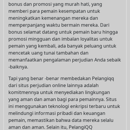
bonus dan promosi yang murah hati, yang
memberi para pemain kesempatan untuk
meningkatkan kemenangan mereka dan
memperpanjang waktu bermain mereka. Dari
bonus selamat datang untuk pemain baru hingga
promosi mingguan dan imbalan loyalitas untuk
pemain yang kembali, ada banyak peluang untuk
mencetak uang tunai tambahan dan
memanfaatkan pengalaman perjudian Anda sebaik
-baiknya.
Tapi yang benar -benar membedakan Pelangiqq
dari situs perjudian online lainnya adalah
komitmennya untuk menyediakan lingkungan
yang aman dan aman bagi para pemainnya. Situs
ini menggunakan teknologi enkripsi terbaru untuk
melindungi informasi pribadi dan keuangan
pemain, memastikan bahwa data mereka selalu
aman dan aman. Selain itu, PelangiQQ