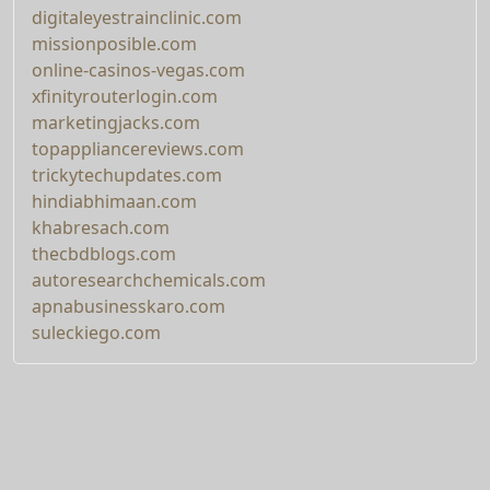
digitaleyestrainclinic.com
missionposible.com
online-casinos-vegas.com
xfinityrouterlogin.com
marketingjacks.com
topappliancereviews.com
trickytechupdates.com
hindiabhimaan.com
khabresach.com
thecbdblogs.com
autoresearchchemicals.com
apnabusinesskaro.com
suleckiego.com