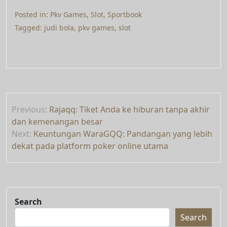
Posted in:
Pkv Games
,
Slot
,
Sportbook
Tagged:
judi bola
,
pkv games
,
slot
Post
Previous:
Rajaqq: Tiket Anda ke hiburan tanpa akhir
navigation
dan kemenangan besar
Next:
Keuntungan WaraGQQ: Pandangan yang lebih
dekat pada platform poker online utama
Search
Search