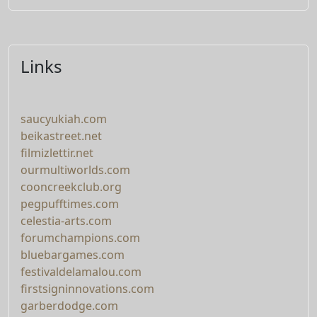
Links
saucyukiah.com
beikastreet.net
filmizlettir.net
ourmultiworlds.com
cooncreekclub.org
pegpufftimes.com
celestia-arts.com
forumchampions.com
bluebargames.com
festivaldelamalou.com
firstsigninnovations.com
garberdodge.com