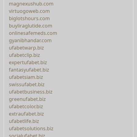
magnexushub.com
virtuogoweb.com
biglotshours.com
buyliraglutide.com
onlinesafemeds.com
gyanibhandar.com
ufabetwarp.biz
ufabetclip.biz
expertufabet.biz
fantasyufabet.biz
ufabetsiam.biz
swissufabet.biz
ufabetbusiness.biz
greenufabet.biz
ufabetcolor.biz
extraufabet.biz
ufabetlife.biz
ufabetsolutions.biz
socialufabet.biz