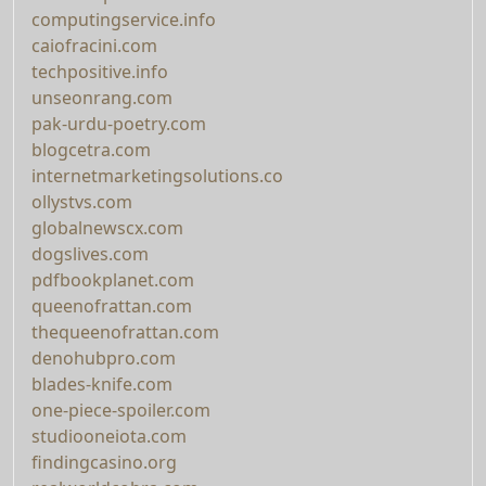
computingservice.info
caiofracini.com
techpositive.info
unseonrang.com
pak-urdu-poetry.com
blogcetra.com
internetmarketingsolutions.co
ollystvs.com
globalnewscx.com
dogslives.com
pdfbookplanet.com
queenofrattan.com
thequeenofrattan.com
denohubpro.com
blades-knife.com
one-piece-spoiler.com
studiooneiota.com
findingcasino.org