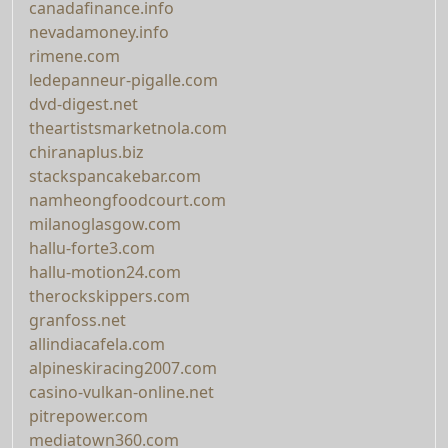
canadafinance.info
nevadamoney.info
rimene.com
ledepanneur-pigalle.com
dvd-digest.net
theartistsmarketnola.com
chiranaplus.biz
stackspancakebar.com
namheongfoodcourt.com
milanoglasgow.com
hallu-forte3.com
hallu-motion24.com
therockskippers.com
granfoss.net
allindiacafela.com
alpineskiracing2007.com
casino-vulkan-online.net
pitrepower.com
mediatown360.com