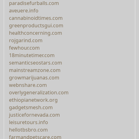
paradisefurballs.com
aveuere.info
cannabinoidtimes.com
greenproductsgui.com
healthconcerning.com
rojgarind.com
fewhour.com
18minutetimer.com
semanticseostars.com
mainstreamzone.com
growmarijuanas.com
webnshare.com
overlygeneralization.com
ethiopianetwork.org
gadgetsmesh.com
justicefornevada.com
leisuretours.info
hellotbsbro.com
farmandpetscare.com