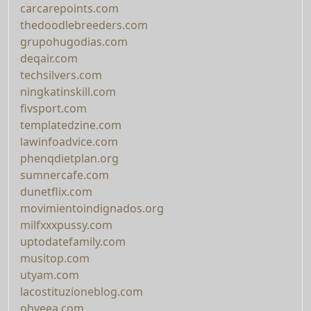
carcarepoints.com
thedoodlebreeders.com
grupohugodias.com
deqair.com
techsilvers.com
ningkatinskill.com
fivsport.com
templatedzine.com
lawinfoadvice.com
phenqdietplan.org
sumnercafe.com
dunetflix.com
movimientoindignados.org
milfxxxpussy.com
uptodatefamily.com
musitop.com
utyam.com
lacostituzioneblog.com
ohyeea.com