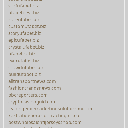
surfufabet.biz
ufabetbest.biz
sureufabet.biz
customufabet.biz
storyufabet.biz
epicufabet.biz
crystalufabet.biz
ufabetok.biz
everufabet.biz
crowdufabet.biz
buildufabet.biz
alltransportnews.com
fashiontrandsnews.com
bbcreporters.com
cryptocasinoguid.com
leadingedgemarketingsolutionsmi.com
kastratigeneralcontractinginc.co
bestwholesalenfljerseysshop.com