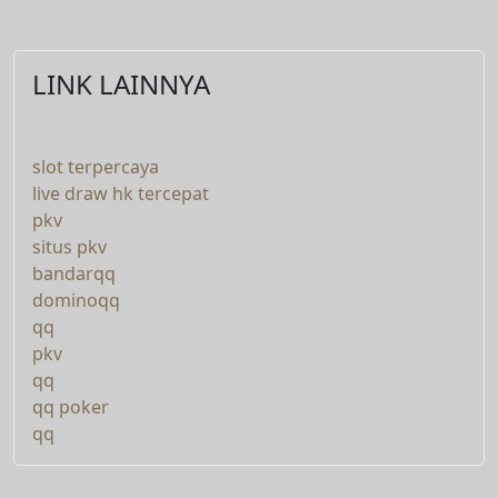
LINK LAINNYA
slot terpercaya
live draw hk tercepat
pkv
situs pkv
bandarqq
dominoqq
qq
pkv
qq
qq poker
qq