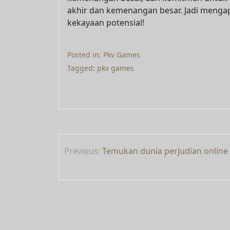
akhir dan kemenangan besar. Jadi mengap
kekayaan potensial!
Posted in:
Pkv Games
Tagged:
pkv games
Post
Previous:
Temukan dunia perjudian onlin
navigation