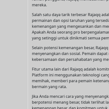
mereka.
Salah satu daya tarik terbesar Rajaqq a
permainan dan opsi taruhan yang tersed
kemenangan yang mengesankan dan memb
Apakah Anda seorang pro berpengalaman
yang setinggi untuk dinikmati semua pem
Selain potensi kemenangan besar, Raja
menyenangkan dan sosial. Pemain dapat 
kebersamaan dan persahabatan yang me
Fitur utama lain dari Rajaqq adalah komi
Platform ini menggunakan teknologi can
memihak, memberi para pemain ketenang
bermain yang rata.
Jika Anda mencari cara yang menyenang
berpotensi menang besar, tidak terlihat 
kemenangan besar, dan komitmen untuk be