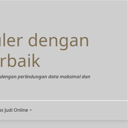
uler dengan
rbaik
er dengan perlindungan data maksimal dan
us Judi Online