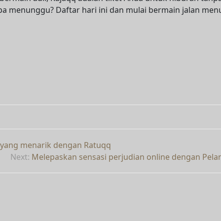
a menunggu? Daftar hari ini dan mulai bermain jalan men
e yang menarik dengan Ratuqq
Next:
Melepaskan sensasi perjudian online dengan Pela