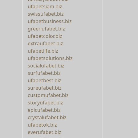
ufabetsiam.biz
swissufabet.biz
ufabetbusiness.biz
greenufabet.biz
ufabetcolor.biz
extraufabet.biz
ufabetlife.biz
ufabetsolutions.biz
socialufabet.biz
surfufabet.biz
ufabetbest.biz
sureufabet.biz
customufabet.biz
storyufabet.biz
epicufabet.biz
crystalufabet.biz
ufabetok.biz
everufabet.biz