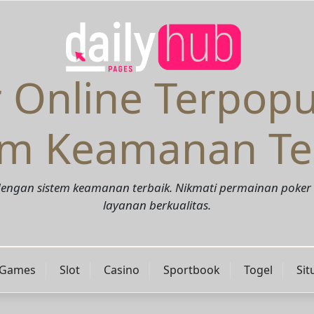
r Online Terpop
em Keamanan Te
r dengan sistem keamanan terbaik. Nikmati permainan pok
layanan berkualitas.
 Games
Slot
Casino
Sportbook
Togel
Sit