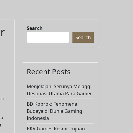
r
Search
Search
Recent Posts
Menjelajahi Serunya Mejaqq:
Destinasi Utama Para Gamer
an
BD Koprok: Fenomena
Budaya di Dunia Gaming
ra
Indonesia
n
PKV Games Resmi: Tujuan