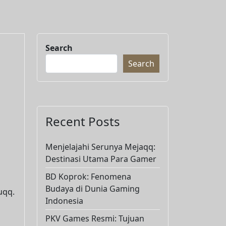
Search
Search
Recent Posts
Menjelajahi Serunya Mejaqq:
Destinasi Utama Para Gamer
BD Koprok: Fenomena
Budaya di Dunia Gaming
uqq.
Indonesia
PKV Games Resmi: Tujuan