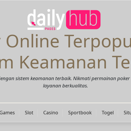
r Online Terpop
em Keamanan Te
r dengan sistem keamanan terbaik. Nikmati permainan pok
layanan berkualitas.
 Games
Slot
Casino
Sportbook
Togel
Sit