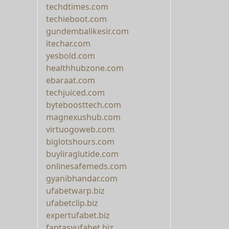
techdtimes.com
techieboot.com
gundembalikesir.com
itechar.com
yesbold.com
healthhubzone.com
ebaraat.com
techjuiced.com
byteboosttech.com
magnexushub.com
virtuogoweb.com
biglotshours.com
buyliraglutide.com
onlinesafemeds.com
gyanibhandar.com
ufabetwarp.biz
ufabetclip.biz
expertufabet.biz
fantasyufabet.biz