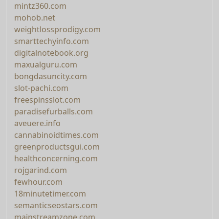
mintz360.com
mohob.net
weightlossprodigy.com
smarttechyinfo.com
digitalnotebook.org
maxualguru.com
bongdasuncity.com
slot-pachi.com
freespinsslot.com
paradisefurballs.com
aveuere.info
cannabinoidtimes.com
greenproductsgui.com
healthconcerning.com
rojgarind.com
fewhour.com
18minutetimer.com
semanticseostars.com
mainstreamzone.com