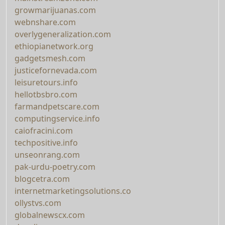
growmarijuanas.com
webnshare.com
overlygeneralization.com
ethiopianetwork.org
gadgetsmesh.com
justicefornevada.com
leisuretours.info
hellotbsbro.com
farmandpetscare.com
computingservice.info
caiofracini.com
techpositive.info
unseonrang.com
pak-urdu-poetry.com
blogcetra.com
internetmarketingsolutions.co
ollystvs.com
globalnewscx.com