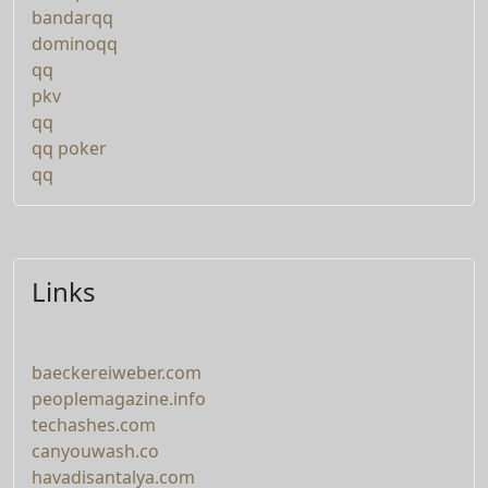
bandarqq
dominoqq
qq
pkv
qq
qq poker
qq
Links
baeckereiweber.com
peoplemagazine.info
techashes.com
canyouwash.co
havadisantalya.com