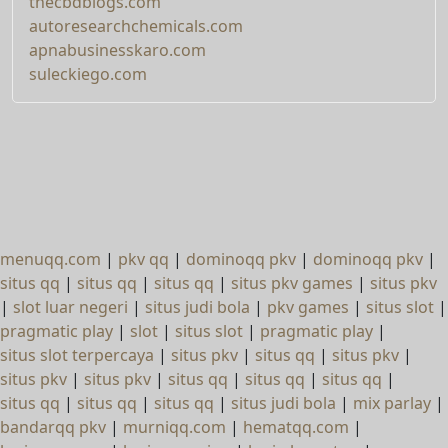
thecbdblogs.com
autoresearchchemicals.com
apnabusinesskaro.com
suleckiego.com
menuqq.com
|
pkv qq
|
dominoqq pkv
|
dominoqq pkv
|
situs qq
|
situs qq
|
situs qq
|
situs pkv games
|
situs pkv
|
slot luar negeri
|
situs judi bola
|
pkv games
|
situs slot
|
pragmatic play
|
slot
|
situs slot
|
pragmatic play
|
situs slot terpercaya
|
situs pkv
|
situs qq
|
situs pkv
|
situs pkv
|
situs pkv
|
situs qq
|
situs qq
|
situs qq
|
situs qq
|
situs qq
|
situs qq
|
situs judi bola
|
mix parlay
|
bandarqq pkv
|
murniqq.com
|
hematqq.com
|