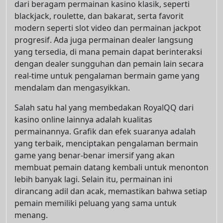
dari beragam permainan kasino klasik, seperti
blackjack, roulette, dan bakarat, serta favorit
modern seperti slot video dan permainan jackpot
progresif. Ada juga permainan dealer langsung
yang tersedia, di mana pemain dapat berinteraksi
dengan dealer sungguhan dan pemain lain secara
real-time untuk pengalaman bermain game yang
mendalam dan mengasyikkan.
Salah satu hal yang membedakan RoyalQQ dari
kasino online lainnya adalah kualitas
permainannya. Grafik dan efek suaranya adalah
yang terbaik, menciptakan pengalaman bermain
game yang benar-benar imersif yang akan
membuat pemain datang kembali untuk menonton
lebih banyak lagi. Selain itu, permainan ini
dirancang adil dan acak, memastikan bahwa setiap
pemain memiliki peluang yang sama untuk
menang.