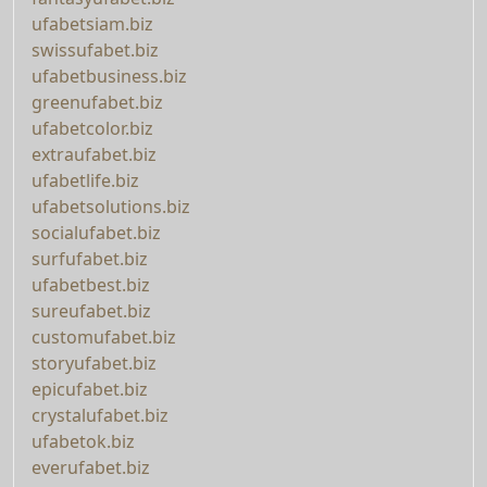
ufabetsiam.biz
swissufabet.biz
ufabetbusiness.biz
greenufabet.biz
ufabetcolor.biz
extraufabet.biz
ufabetlife.biz
ufabetsolutions.biz
socialufabet.biz
surfufabet.biz
ufabetbest.biz
sureufabet.biz
customufabet.biz
storyufabet.biz
epicufabet.biz
crystalufabet.biz
ufabetok.biz
everufabet.biz