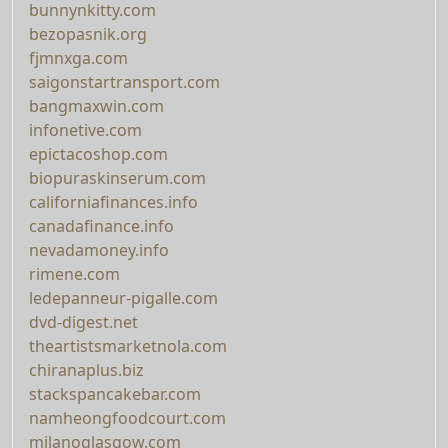
bunnynkitty.com
bezopasnik.org
fjmnxga.com
saigonstartransport.com
bangmaxwin.com
infonetive.com
epictacoshop.com
biopuraskinserum.com
californiafinances.info
canadafinance.info
nevadamoney.info
rimene.com
ledepanneur-pigalle.com
dvd-digest.net
theartistsmarketnola.com
chiranaplus.biz
stackspancakebar.com
namheongfoodcourt.com
milanoglasgow.com