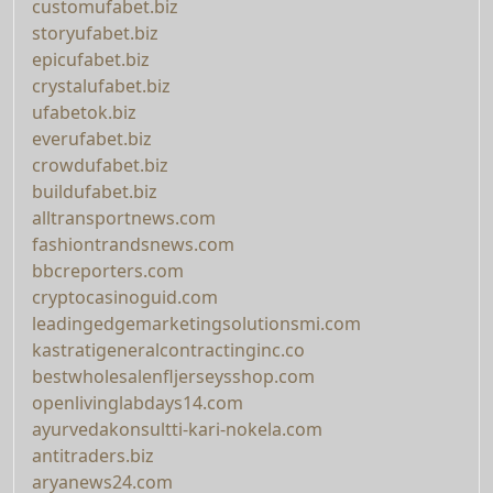
customufabet.biz
storyufabet.biz
epicufabet.biz
crystalufabet.biz
ufabetok.biz
everufabet.biz
crowdufabet.biz
buildufabet.biz
alltransportnews.com
fashiontrandsnews.com
bbcreporters.com
cryptocasinoguid.com
leadingedgemarketingsolutionsmi.com
kastratigeneralcontractinginc.co
bestwholesalenfljerseysshop.com
openlivinglabdays14.com
ayurvedakonsultti-kari-nokela.com
antitraders.biz
aryanews24.com