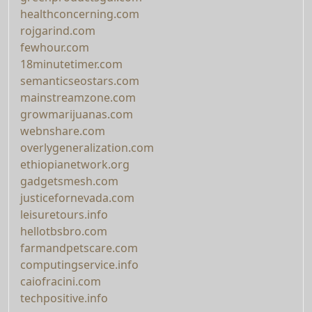
healthconcerning.com
rojgarind.com
fewhour.com
18minutetimer.com
semanticseostars.com
mainstreamzone.com
growmarijuanas.com
webnshare.com
overlygeneralization.com
ethiopianetwork.org
gadgetsmesh.com
justicefornevada.com
leisuretours.info
hellotbsbro.com
farmandpetscare.com
computingservice.info
caiofracini.com
techpositive.info