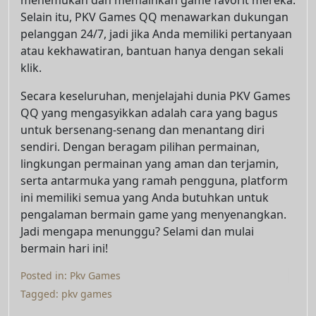
Selain itu, PKV Games QQ menawarkan dukungan
pelanggan 24/7, jadi jika Anda memiliki pertanyaan
atau kekhawatiran, bantuan hanya dengan sekali
klik.
Secara keseluruhan, menjelajahi dunia PKV Games
QQ yang mengasyikkan adalah cara yang bagus
untuk bersenang-senang dan menantang diri
sendiri. Dengan beragam pilihan permainan,
lingkungan permainan yang aman dan terjamin,
serta antarmuka yang ramah pengguna, platform
ini memiliki semua yang Anda butuhkan untuk
pengalaman bermain game yang menyenangkan.
Jadi mengapa menunggu? Selami dan mulai
bermain hari ini!
Posted in:
Pkv Games
Tagged:
pkv games