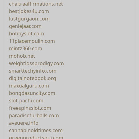
chakraaffirmations.net
bestjokes4u.com
lustgurgaon.com
geniejaar.com
bobbyslot.com
11placemoulin.com
mintz360.com
mohob.net
weightlossprodigy.com
smarttechyinfo.com
digitalnotebook.org
maxualguru.com
bongdasuncity.com
slot-pachi.com
freespinsslot.com
paradisefurballs.com
aveuere.info
cannabinoidtimes.com
greenproductsgui.com