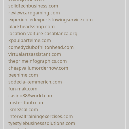
solidtechbusiness.com
reviewcardgaming.com
experiencedexpertstowingservice.com
blackheadsshop.com
location-voiture-casablanca.org
kpaulbartelme.com
comedyclubofhiltonhead.com
virtualartsassistant.com
theprimeinfographics.com
cheapvaliumordernow.com
beenime.com
sodecia-kemmerich.com
fun-mak.com
casino888world.com
misterdbnb.com
jkmezcal.com
intervaltrainingexercises.com
tyestylebusinesssolutions.com