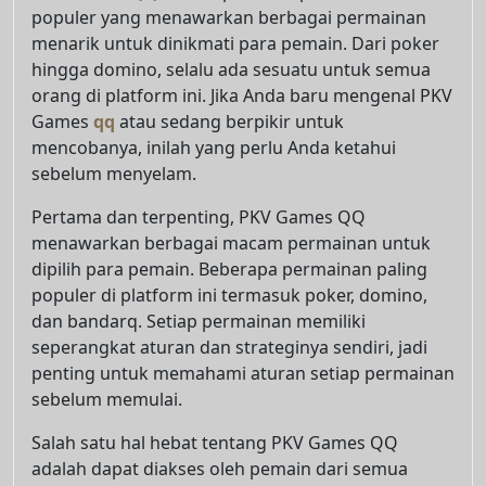
populer yang menawarkan berbagai permainan
menarik untuk dinikmati para pemain. Dari poker
hingga domino, selalu ada sesuatu untuk semua
orang di platform ini. Jika Anda baru mengenal PKV
Games
qq
atau sedang berpikir untuk
mencobanya, inilah yang perlu Anda ketahui
sebelum menyelam.
Pertama dan terpenting, PKV Games QQ
menawarkan berbagai macam permainan untuk
dipilih para pemain. Beberapa permainan paling
populer di platform ini termasuk poker, domino,
dan bandarq. Setiap permainan memiliki
seperangkat aturan dan strateginya sendiri, jadi
penting untuk memahami aturan setiap permainan
sebelum memulai.
Salah satu hal hebat tentang PKV Games QQ
adalah dapat diakses oleh pemain dari semua