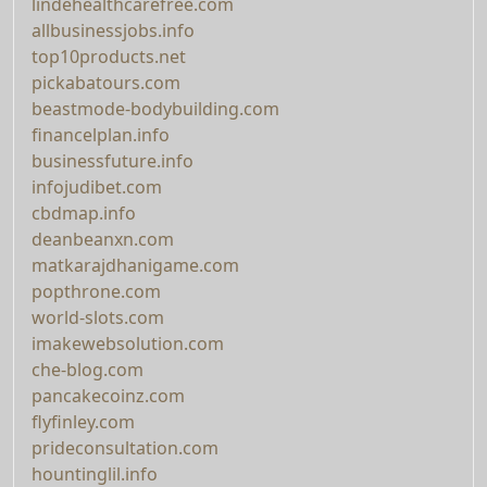
lindehealthcarefree.com
allbusinessjobs.info
top10products.net
pickabatours.com
beastmode-bodybuilding.com
financelplan.info
businessfuture.info
infojudibet.com
cbdmap.info
deanbeanxn.com
matkarajdhanigame.com
popthrone.com
world-slots.com
imakewebsolution.com
che-blog.com
pancakecoinz.com
flyfinley.com
prideconsultation.com
hountinglil.info