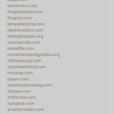
techsilvers.com
ningkatinskill.com
fivsport.com
templatedzine.com
lawinfoadvice.com
phenqdietplan.org
sumnercafe.com
dunetflix.com
movimientoindignados.org
milfxxxpussy.com
uptodatefamily.com
musitop.com
utyam.com
lacostituzioneblog.com
ohyeea.com
zhitiemoe.com
nungkub.com
anotherindian.com