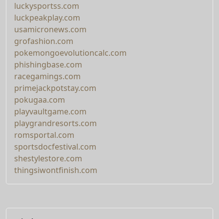
luckysportss.com
luckpeakplay.com
usamicronews.com
grofashion.com
pokemongoevolutioncalc.com
phishingbase.com
racegamings.com
primejackpotstay.com
pokugaa.com
playvaultgame.com
playgrandresorts.com
romsportal.com
sportsdocfestival.com
shestylestore.com
thingsiwontfinish.com