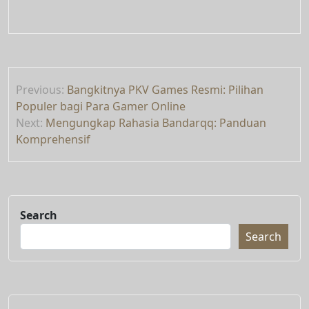
Post
Previous:
Bangkitnya PKV Games Resmi: Pilihan
navigation
Populer bagi Para Gamer Online
Next:
Mengungkap Rahasia Bandarqq: Panduan
Komprehensif
Search
Search