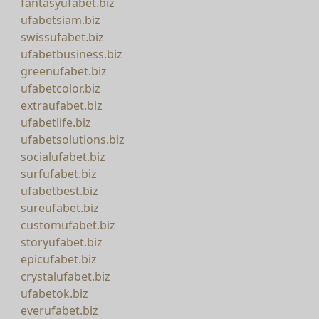
fantasyufabet.biz
ufabetsiam.biz
swissufabet.biz
ufabetbusiness.biz
greenufabet.biz
ufabetcolor.biz
extraufabet.biz
ufabetlife.biz
ufabetsolutions.biz
socialufabet.biz
surfufabet.biz
ufabetbest.biz
sureufabet.biz
customufabet.biz
storyufabet.biz
epicufabet.biz
crystalufabet.biz
ufabetok.biz
everufabet.biz