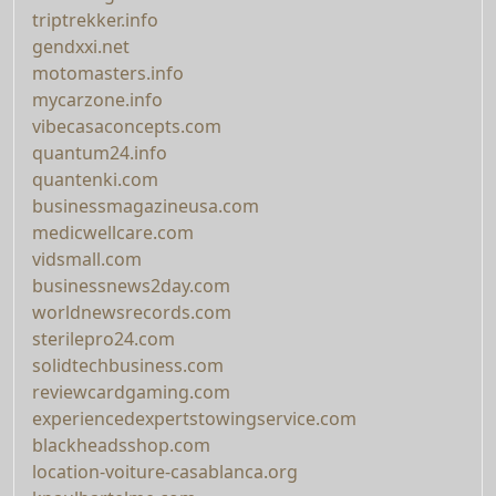
triptrekker.info
gendxxi.net
motomasters.info
mycarzone.info
vibecasaconcepts.com
quantum24.info
quantenki.com
businessmagazineusa.com
medicwellcare.com
vidsmall.com
businessnews2day.com
worldnewsrecords.com
sterilepro24.com
solidtechbusiness.com
reviewcardgaming.com
experiencedexpertstowingservice.com
blackheadsshop.com
location-voiture-casablanca.org