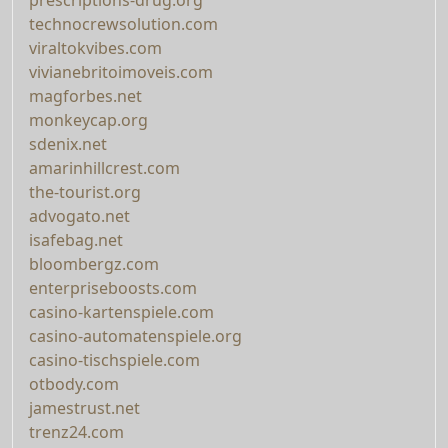
technocrewsolution.com
viraltokvibes.com
vivianebritoimoveis.com
magforbes.net
monkeycap.org
sdenix.net
amarinhillcrest.com
the-tourist.org
advogato.net
isafebag.net
bloombergz.com
enterpriseboosts.com
casino-kartenspiele.com
casino-automatenspiele.org
casino-tischspiele.com
otbody.com
jamestrust.net
trenz24.com