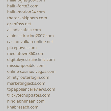
hallu-forte3.com
hallu-motion24.com
therockskippers.com
granfoss.net
allindiacafela.com
alpineskiracing2007.com
casino-vulkan-online.net
pitrepower.com
mediatown360.com
digitaleyestrainclinic.com
missionposible.com
online-casinos-vegas.com
xfinityrouterlogin.com
marketingjacks.com
topappliancereviews.com
trickytechupdates.com
hindiabhimaan.com
khabresach.com