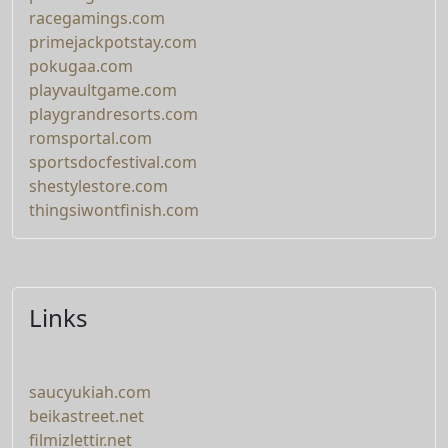
racegamings.com
primejackpotstay.com
pokugaa.com
playvaultgame.com
playgrandresorts.com
romsportal.com
sportsdocfestival.com
shestylestore.com
thingsiwontfinish.com
Links
saucyukiah.com
beikastreet.net
filmizlettir.net