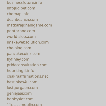
businessfuture.info
infojudibet.com
cbdmap.info
deanbeanxn.com
matkarajdhanigame.com
popthrone.com
world-slots.com
imakewebsolution.com
che-blog.com
pancakecoinz.com
flyfinley.com
prideconsultation.com
hountinglil.info
chakraaffirmations.net
bestjokes4u.com
lustgurgaon.com
geniejaar.com
bobbyslot.com
11placemoulin.com