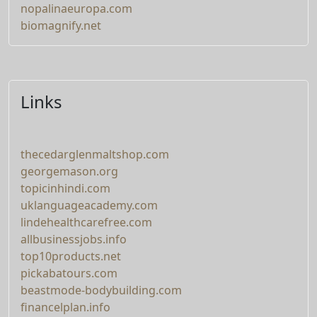
nopalinaeuropa.com
biomagnify.net
Links
thecedarglenmaltshop.com
georgemason.org
topicinhindi.com
uklanguageacademy.com
lindehealthcarefree.com
allbusinessjobs.info
top10products.net
pickabatours.com
beastmode-bodybuilding.com
financelplan.info