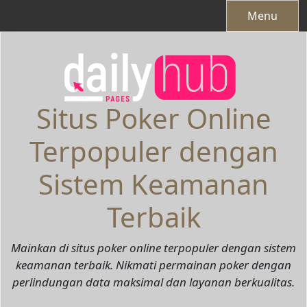
Skip
Menu
to
content
Situs Poker Online
Terpopuler dengan
Sistem Keamanan
Terbaik
Mainkan di situs poker online terpopuler dengan sistem
keamanan terbaik. Nikmati permainan poker dengan
perlindungan data maksimal dan layanan berkualitas.