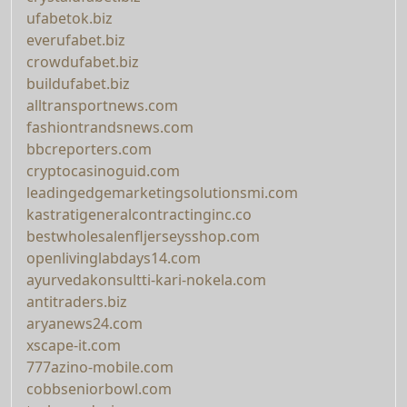
ufabetok.biz
everufabet.biz
crowdufabet.biz
buildufabet.biz
alltransportnews.com
fashiontrandsnews.com
bbcreporters.com
cryptocasinoguid.com
leadingedgemarketingsolutionsmi.com
kastratigeneralcontractinginc.co
bestwholesalenfljerseysshop.com
openlivinglabdays14.com
ayurvedakonsultti-kari-nokela.com
antitraders.biz
aryanews24.com
xscape-it.com
777azino-mobile.com
cobbseniorbowl.com