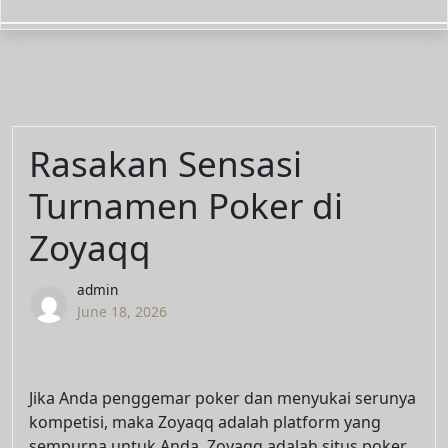
Rasakan Sensasi
Turnamen Poker di
Zoyaqq
admin
June 18, 2026
Jika Anda penggemar poker dan menyukai serunya
kompetisi, maka Zoyaqq adalah platform yang
sempurna untuk Anda. Zoyaqq adalah situs poker