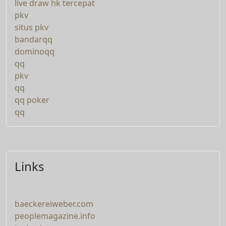
live draw hk tercepat
pkv
situs pkv
bandarqq
dominoqq
qq
pkv
qq
qq poker
qq
Links
baeckereiweber.com
peoplemagazine.info