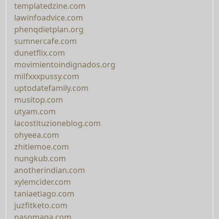
templatedzine.com
lawinfoadvice.com
phenqdietplan.org
sumnercafe.com
dunetflix.com
movimientoindignados.org
milfxxxpussy.com
uptodatefamily.com
musitop.com
utyam.com
lacostituzioneblog.com
ohyeea.com
zhitiemoe.com
nungkub.com
anotherindian.com
xylemcider.com
taniaetiago.com
juzfitketo.com
pasomaga.com