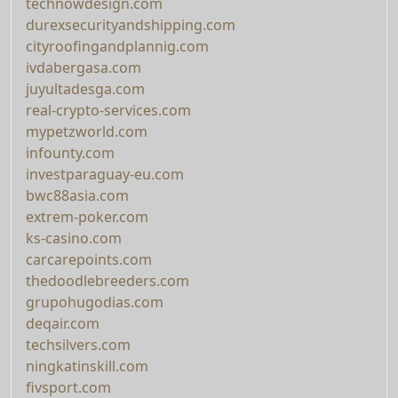
technowdesign.com
durexsecurityandshipping.com
cityroofingandplannig.com
ivdabergasa.com
juyultadesga.com
real-crypto-services.com
mypetzworld.com
infounty.com
investparaguay-eu.com
bwc88asia.com
extrem-poker.com
ks-casino.com
carcarepoints.com
thedoodlebreeders.com
grupohugodias.com
deqair.com
techsilvers.com
ningkatinskill.com
fivsport.com