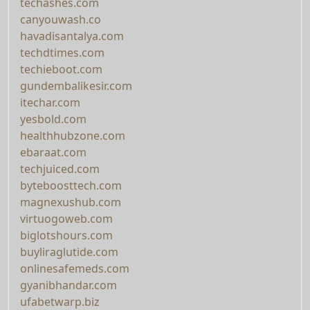
techashes.com
canyouwash.co
havadisantalya.com
techdtimes.com
techieboot.com
gundembalikesir.com
itechar.com
yesbold.com
healthhubzone.com
ebaraat.com
techjuiced.com
byteboosttech.com
magnexushub.com
virtuogoweb.com
biglotshours.com
buyliraglutide.com
onlinesafemeds.com
gyanibhandar.com
ufabetwarp.biz