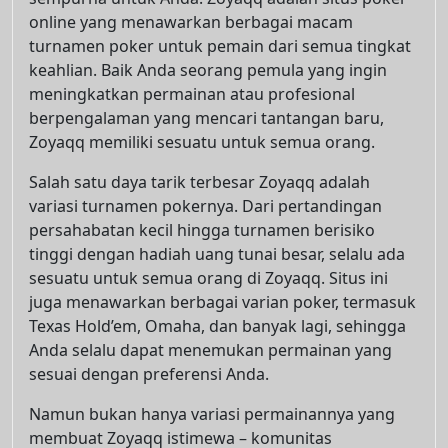
online yang menawarkan berbagai macam
turnamen poker untuk pemain dari semua tingkat
keahlian. Baik Anda seorang pemula yang ingin
meningkatkan permainan atau profesional
berpengalaman yang mencari tantangan baru,
Zoyaqq memiliki sesuatu untuk semua orang.
Salah satu daya tarik terbesar Zoyaqq adalah
variasi turnamen pokernya. Dari pertandingan
persahabatan kecil hingga turnamen berisiko
tinggi dengan hadiah uang tunai besar, selalu ada
sesuatu untuk semua orang di Zoyaqq. Situs ini
juga menawarkan berbagai varian poker, termasuk
Texas Hold’em, Omaha, dan banyak lagi, sehingga
Anda selalu dapat menemukan permainan yang
sesuai dengan preferensi Anda.
Namun bukan hanya variasi permainannya yang
membuat Zoyaqq istimewa – komunitas