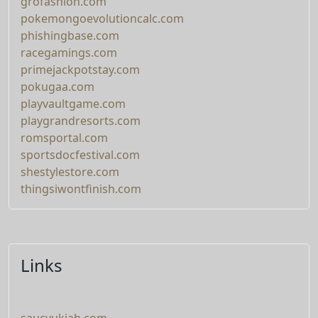
grofashion.com
pokemongoevolutioncalc.com
phishingbase.com
racegamings.com
primejackpotstay.com
pokugaa.com
playvaultgame.com
playgrandresorts.com
romsportal.com
sportsdocfestival.com
shestylestore.com
thingsiwontfinish.com
Links
saucyukiah.com