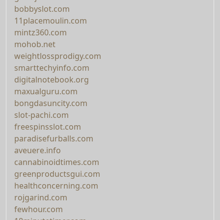
bobbyslot.com
11placemoulin.com
mintz360.com
mohob.net
weightlossprodigy.com
smarttechyinfo.com
digitalnotebook.org
maxualguru.com
bongdasuncity.com
slot-pachi.com
freespinsslot.com
paradisefurballs.com
aveuere.info
cannabinoidtimes.com
greenproductsgui.com
healthconcerning.com
rojgarind.com
fewhour.com