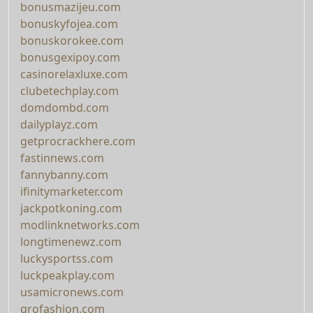
bonusmazijeu.com
bonuskyfojea.com
bonuskorokee.com
bonusgexipoy.com
casinorelaxluxe.com
clubetechplay.com
domdombd.com
dailyplayz.com
getprocrackhere.com
fastinnews.com
fannybanny.com
ifinitymarketer.com
jackpotkoning.com
modlinknetworks.com
longtimenewz.com
luckysportss.com
luckpeakplay.com
usamicronews.com
grofashion.com