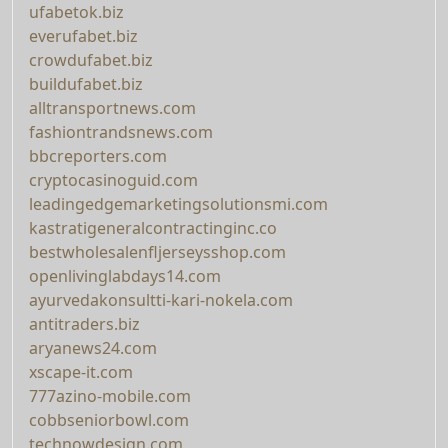
ufabetok.biz
everufabet.biz
crowdufabet.biz
buildufabet.biz
alltransportnews.com
fashiontrandsnews.com
bbcreporters.com
cryptocasinoguid.com
leadingedgemarketingsolutionsmi.com
kastratigeneralcontractinginc.co
bestwholesalenfljerseysshop.com
openlivinglabdays14.com
ayurvedakonsultti-kari-nokela.com
antitraders.biz
aryanews24.com
xscape-it.com
777azino-mobile.com
cobbseniorbowl.com
technowdesign.com