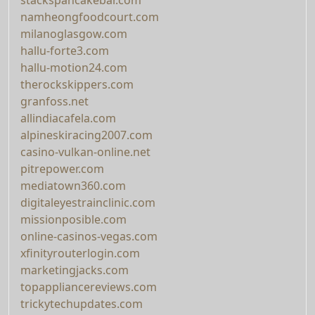
namheongfoodcourt.com
milanoglasgow.com
hallu-forte3.com
hallu-motion24.com
therockskippers.com
granfoss.net
allindiacafela.com
alpineskiracing2007.com
casino-vulkan-online.net
pitrepower.com
mediatown360.com
digitaleyestrainclinic.com
missionposible.com
online-casinos-vegas.com
xfinityrouterlogin.com
marketingjacks.com
topappliancereviews.com
trickytechupdates.com