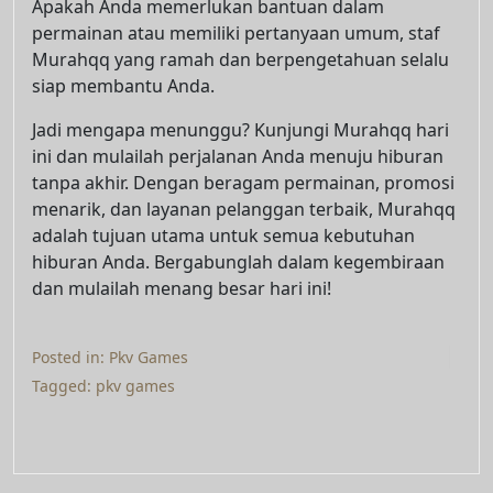
Apakah Anda memerlukan bantuan dalam
permainan atau memiliki pertanyaan umum, staf
Murahqq yang ramah dan berpengetahuan selalu
siap membantu Anda.
Jadi mengapa menunggu? Kunjungi Murahqq hari
ini dan mulailah perjalanan Anda menuju hiburan
tanpa akhir. Dengan beragam permainan, promosi
menarik, dan layanan pelanggan terbaik, Murahqq
adalah tujuan utama untuk semua kebutuhan
hiburan Anda. Bergabunglah dalam kegembiraan
dan mulailah menang besar hari ini!
Posted in:
Pkv Games
Tagged:
pkv games