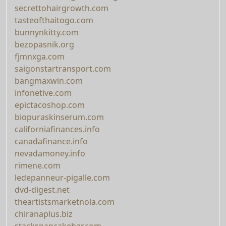
secrettohairgrowth.com
tasteofthaitogo.com
bunnynkitty.com
bezopasnik.org
fjmnxga.com
saigonstartransport.com
bangmaxwin.com
infonetive.com
epictacoshop.com
biopuraskinserum.com
californiafinances.info
canadafinance.info
nevadamoney.info
rimene.com
ledepanneur-pigalle.com
dvd-digest.net
theartistsmarketnola.com
chiranaplus.biz
stackspancakebar.com