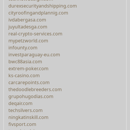
durexsecurityandshipping.com
cityroofingandplannig.com
ivdabergasa.com
juyultadesga.com
real-crypto-services.com
mypetzworld.com
infounty.com
investparaguay-eu.com
bwc88asia.com
extrem-poker.com
ks-casino.com
carcarepoints.com
thedoodlebreeders.com
grupohugodias.com
deqair.com
techsilvers.com
ningkatinskill.com
fivsport.com