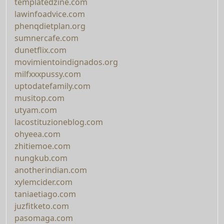
templatedzine.com
lawinfoadvice.com
phenqdietplan.org
sumnercafe.com
dunetflix.com
movimientoindignados.org
milfxxxpussy.com
uptodatefamily.com
musitop.com
utyam.com
lacostituzioneblog.com
ohyeea.com
zhitiemoe.com
nungkub.com
anotherindian.com
xylemcider.com
taniaetiago.com
juzfitketo.com
pasomaga.com