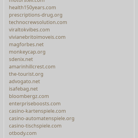
health150years.com
prescriptions-drug.org
technocrewsolution.com
viraltokvibes.com
vivianebritoimoveis.com
magforbes.net
monkeycap.org
sdenix.net
amarinhillcrest.com
the-tourist.org
advogato.net
isafebag.net
bloombergz.com
enterpriseboosts.com
casino-kartenspiele.com
casino-automatenspiele.org
casino-tischspiele.com
otbody.com