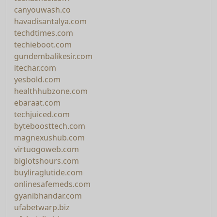
canyouwash.co
havadisantalya.com
techdtimes.com
techieboot.com
gundembalikesir.com
itechar.com
yesbold.com
healthhubzone.com
ebaraat.com
techjuiced.com
byteboosttech.com
magnexushub.com
virtuogoweb.com
biglotshours.com
buyliraglutide.com
onlinesafemeds.com
gyanibhandar.com
ufabetwarp.biz