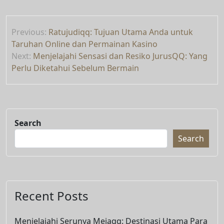
Post
Previous:
Ratujudiqq: Tujuan Utama Anda untuk
navigation
Taruhan Online dan Permainan Kasino
Next:
Menjelajahi Sensasi dan Resiko JurusQQ: Yang
Perlu Diketahui Sebelum Bermain
Search
Search
Recent Posts
Menjelajahi Serunya Mejaqq: Destinasi Utama Para