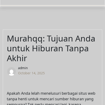
Murahqq: Tujuan Anda
untuk Hiburan Tanpa
Akhir
admin
October 14, 2025
Apakah Anda lelah menelusuri berbagai situs web
tanpa henti untuk mencari sumber hiburan yang
sempurna? Tak perlu mencari lagi, karena