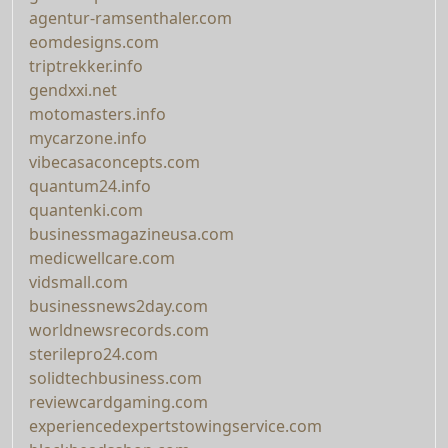
agentur-ramsenthaler.com
eomdesigns.com
triptrekker.info
gendxxi.net
motomasters.info
mycarzone.info
vibecasaconcepts.com
quantum24.info
quantenki.com
businessmagazineusa.com
medicwellcare.com
vidsmall.com
businessnews2day.com
worldnewsrecords.com
sterilepro24.com
solidtechbusiness.com
reviewcardgaming.com
experiencedexpertstowingservice.com