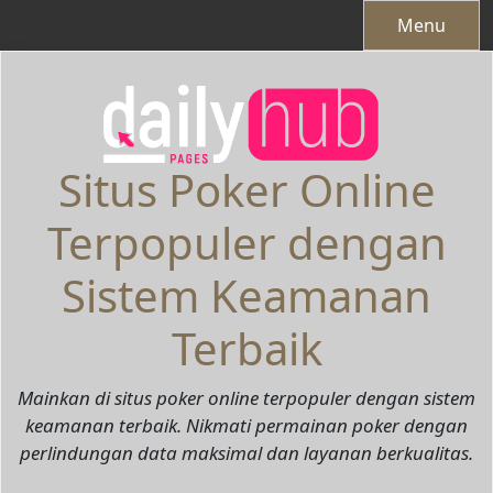
Skip
Menu
to
content
Situs Poker Online
Terpopuler dengan
Sistem Keamanan
Terbaik
Mainkan di situs poker online terpopuler dengan sistem
keamanan terbaik. Nikmati permainan poker dengan
perlindungan data maksimal dan layanan berkualitas.