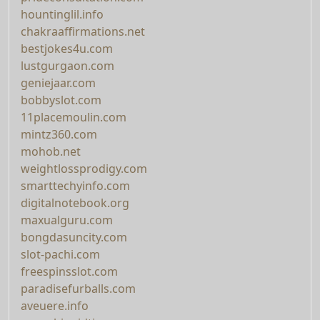
hountinglil.info
chakraaffirmations.net
bestjokes4u.com
lustgurgaon.com
geniejaar.com
bobbyslot.com
11placemoulin.com
mintz360.com
mohob.net
weightlossprodigy.com
smarttechyinfo.com
digitalnotebook.org
maxualguru.com
bongdasuncity.com
slot-pachi.com
freespinsslot.com
paradisefurballs.com
aveuere.info