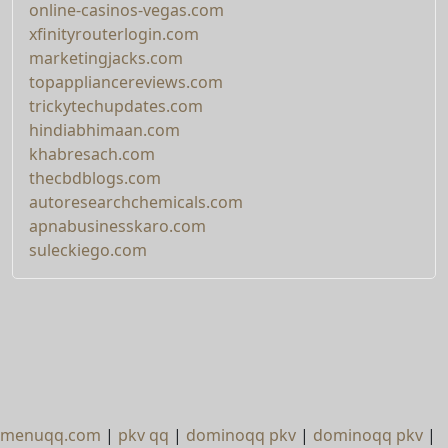
online-casinos-vegas.com
xfinityrouterlogin.com
marketingjacks.com
topappliancereviews.com
trickytechupdates.com
hindiabhimaan.com
khabresach.com
thecbdblogs.com
autoresearchchemicals.com
apnabusinesskaro.com
suleckiego.com
menuqq.com
|
pkv qq
|
dominoqq pkv
|
dominoqq pkv
|