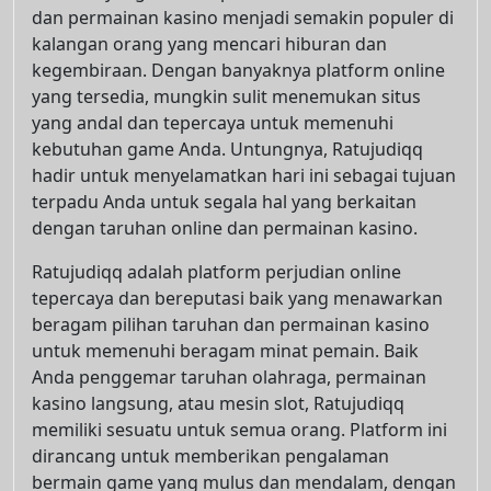
dan permainan kasino menjadi semakin populer di
kalangan orang yang mencari hiburan dan
kegembiraan. Dengan banyaknya platform online
yang tersedia, mungkin sulit menemukan situs
yang andal dan tepercaya untuk memenuhi
kebutuhan game Anda. Untungnya, Ratujudiqq
hadir untuk menyelamatkan hari ini sebagai tujuan
terpadu Anda untuk segala hal yang berkaitan
dengan taruhan online dan permainan kasino.
Ratujudiqq adalah platform perjudian online
tepercaya dan bereputasi baik yang menawarkan
beragam pilihan taruhan dan permainan kasino
untuk memenuhi beragam minat pemain. Baik
Anda penggemar taruhan olahraga, permainan
kasino langsung, atau mesin slot, Ratujudiqq
memiliki sesuatu untuk semua orang. Platform ini
dirancang untuk memberikan pengalaman
bermain game yang mulus dan mendalam, dengan