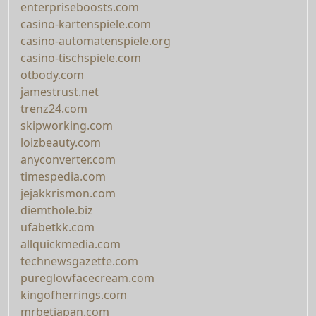
enterpriseboosts.com
casino-kartenspiele.com
casino-automatenspiele.org
casino-tischspiele.com
otbody.com
jamestrust.net
trenz24.com
skipworking.com
loizbeauty.com
anyconverter.com
timespedia.com
jejakkrismon.com
diemthole.biz
ufabetkk.com
allquickmedia.com
technewsgazette.com
pureglowfacecream.com
kingofherrings.com
mrbetjapan.com