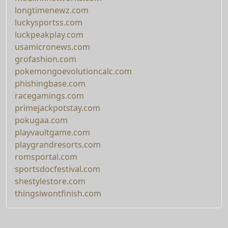
longtimenewz.com
luckysportss.com
luckpeakplay.com
usamicronews.com
grofashion.com
pokemongoevolutioncalc.com
phishingbase.com
racegamings.com
primejackpotstay.com
pokugaa.com
playvaultgame.com
playgrandresorts.com
romsportal.com
sportsdocfestival.com
shestylestore.com
thingsiwontfinish.com