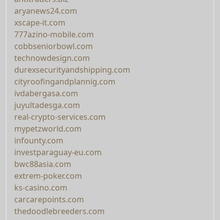
aryanews24.com
xscape-it.com
777azino-mobile.com
cobbseniorbowl.com
technowdesign.com
durexsecurityandshipping.com
cityroofingandplannig.com
ivdabergasa.com
juyultadesga.com
real-crypto-services.com
mypetzworld.com
infounty.com
investparaguay-eu.com
bwc88asia.com
extrem-poker.com
ks-casino.com
carcarepoints.com
thedoodlebreeders.com