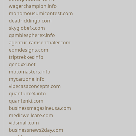
wagerchampion.info
monomousumicontest.com
deadricklingo.com
skyglobefx.com
gamblespherex.info
agentur-ramsenthaler.com
eomdesigns.com
triptrekker.info
gendxxi.net
motomasters.info
mycarzone.info
vibecasaconcepts.com
quantum24.info
quantenki.com
businessmagazineusa.com
medicwellcare.com
vidsmall.com
businessnews2day.com