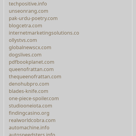
techpositive.info
unseonrang.com
pak-urdu-poetry.com
blogcetra.com
internetmarketingsolutions.co
ollystvs.com
globalnewscx.com
dogslives.com
pdfbookplanet.com
queenofrattan.com
thequeenofrattan.com
denohubpro.com
blades-knife.com
one-piece-spoiler.com
studiooneiota.com
findingcasino.org
realworldcobra.com
automachine.info
autospeedsters.info