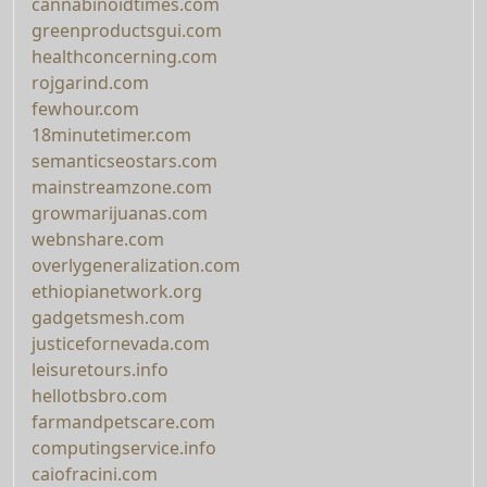
cannabinoidtimes.com
greenproductsgui.com
healthconcerning.com
rojgarind.com
fewhour.com
18minutetimer.com
semanticseostars.com
mainstreamzone.com
growmarijuanas.com
webnshare.com
overlygeneralization.com
ethiopianetwork.org
gadgetsmesh.com
justicefornevada.com
leisuretours.info
hellotbsbro.com
farmandpetscare.com
computingservice.info
caiofracini.com