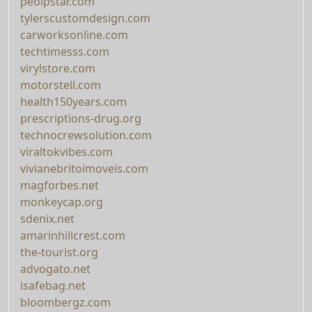
peolpstar.com
tylerscustomdesign.com
carworksonline.com
techtimesss.com
virylstore.com
motorstell.com
health150years.com
prescriptions-drug.org
technocrewsolution.com
viraltokvibes.com
vivianebritoimoveis.com
magforbes.net
monkeycap.org
sdenix.net
amarinhillcrest.com
the-tourist.org
advogato.net
isafebag.net
bloombergz.com