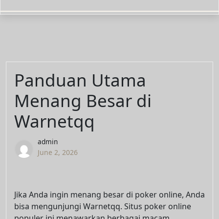
Panduan Utama
Menang Besar di
Warnetqq
admin
June 2, 2026
Jika Anda ingin menang besar di poker online, Anda
bisa mengunjungi Warnetqq. Situs poker online
populer ini menawarkan berbagai macam