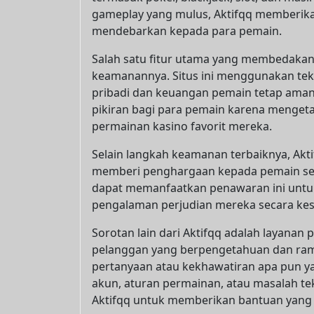
gameplay yang mulus, Aktifqq memberik
mendebarkan kepada para pemain.
Salah satu fitur utama yang membedakan A
keamanannya. Situs ini menggunakan tek
pribadi dan keuangan pemain tetap aman 
pikiran bagi para pemain karena menget
permainan kasino favorit mereka.
Selain langkah keamanan terbaiknya, Ak
memberi penghargaan kepada pemain set
dapat memanfaatkan penawaran ini un
pengalaman perjudian mereka secara kes
Sorotan lain dari Aktifqq adalah layanan 
pelanggan yang berpengetahuan dan ram
pertanyaan atau kekhawatiran apa pun ya
akun, aturan permainan, atau masalah t
Aktifqq untuk memberikan bantuan yang c