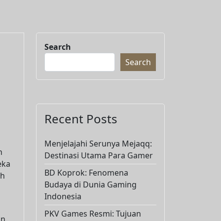
Search
Search
Recent Posts
Menjelajahi Serunya Mejaqq:
n
Destinasi Utama Para Gamer
eka
BD Koprok: Fenomena
ah
Budaya di Dunia Gaming
Indonesia
PKV Games Resmi: Tujuan
an