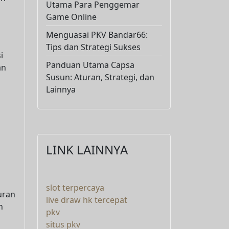
Utama Para Penggemar
Game Online
Menguasai PKV Bandar66:
Tips dan Strategi Sukses
i
Panduan Utama Capsa
an
Susun: Aturan, Strategi, dan
Lainnya
LINK LAINNYA
slot terpercaya
uran
live draw hk tercepat
n
pkv
situs pkv