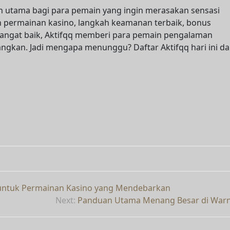
han utama bagi para pemain yang ingin merasakan sensasi
n permainan kasino, langkah keamanan terbaik, bonus
sangat baik, Aktifqq memberi para pemain pengalaman
ngkan. Jadi mengapa menunggu? Daftar Aktifqq hari ini d
untuk Permainan Kasino yang Mendebarkan
Next:
Panduan Utama Menang Besar di War