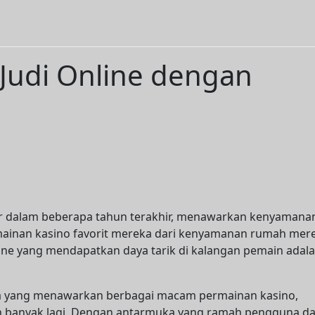
 Judi Online dengan
er dalam beberapa tahun terakhir, menawarkan kenyamana
ainan kasino favorit mereka dari kenyamanan rumah mer
nline yang mendapatkan daya tarik di kalangan pemain adal
caya yang menawarkan berbagai macam permainan kasino,
sih banyak lagi. Dengan antarmuka yang ramah pengguna d