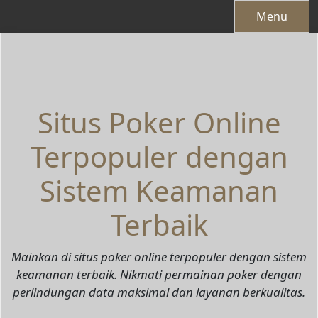
Skip
Menu
to
content
Situs Poker Online
Terpopuler dengan
Sistem Keamanan
Terbaik
Mainkan di situs poker online terpopuler dengan sistem
keamanan terbaik. Nikmati permainan poker dengan
perlindungan data maksimal dan layanan berkualitas.