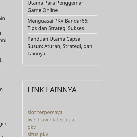
Utama Para Penggemar
Game Online
ain
Menguasai PKV Bandar66:
Tips dan Strategi Sukses
n
Panduan Utama Capsa
mbil
Susun: Aturan, Strategi, dan
Lainnya
.
n
LINK LAINNYA
an
slot terpercaya
live draw hk tercepat
gin
pkv
situs pkv