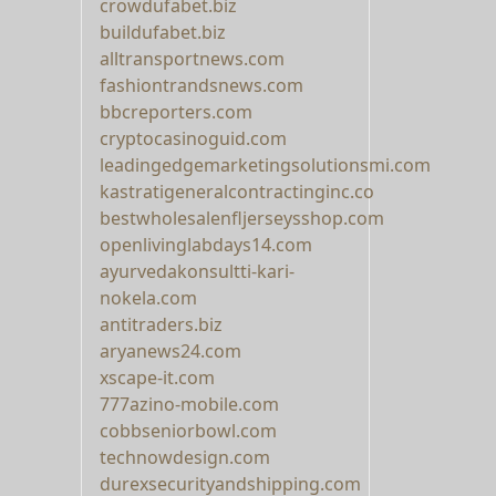
crowdufabet.biz
buildufabet.biz
alltransportnews.com
fashiontrandsnews.com
bbcreporters.com
cryptocasinoguid.com
leadingedgemarketingsolutionsmi.com
kastratigeneralcontractinginc.co
bestwholesalenfljerseysshop.com
openlivinglabdays14.com
ayurvedakonsultti-kari-
nokela.com
antitraders.biz
aryanews24.com
xscape-it.com
777azino-mobile.com
cobbseniorbowl.com
technowdesign.com
durexsecurityandshipping.com