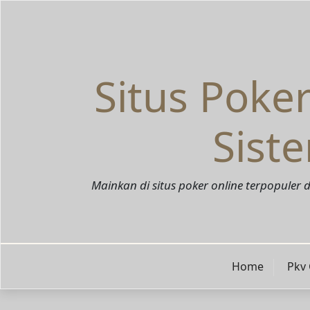
Skip
to
content
Situs Poke
Sist
Mainkan di situs poker online terpopule
Home
Pkv