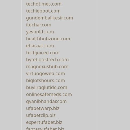
techdtimes.com
techieboot.com
gundembalikesir.com
itechar.com
yesbold.com
healthhubzone.com
ebaraat.com
techjuiced.com
byteboosttech.com
magnexushub.com
virtuogoweb.com
biglotshours.com
buyliraglutide.com
onlinesafemeds.com
gyanibhandar.com
ufabetwarp.biz
ufabetclip.biz
expertufabet.biz
fantasyufabet.biz