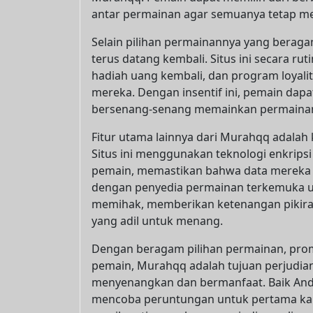
antar permainan agar semuanya tetap me
Selain pilihan permainannya yang berag
terus datang kembali. Situs ini secara r
hadiah uang kembali, dan program loya
mereka. Dengan insentif ini, pemain dap
bersenang-senang memainkan permainan 
Fitur utama lainnya dari Murahqq adala
Situs ini menggunakan teknologi enkrips
pemain, memastikan bahwa data mereka se
dengan penyedia permainan terkemuka u
memihak, memberikan ketenangan pikir
yang adil untuk menang.
Dengan beragam pilihan permainan, pro
pemain, Murahqq adalah tujuan perjudia
menyenangkan dan bermanfaat. Baik And
mencoba peruntungan untuk pertama kal