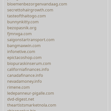
bloemenbezorgenvandaag.com
secrettohairgrowth.com
tasteofthaitogo.com
bunnynkitty.com
bezopasnik.org
fjmnxga.com
saigonstartransport.com
bangmaxwin.com
infonetive.com
epictacoshop.com
biopuraskinserum.com
californiafinances.info
canadafinance.info
nevadamoney.info
rimene.com
ledepanneur-pigalle.com
dvd-digest.net
theartistsmarketnola.com
chiranaplus.biz