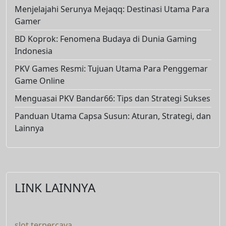
Menjelajahi Serunya Mejaqq: Destinasi Utama Para
Gamer
BD Koprok: Fenomena Budaya di Dunia Gaming
Indonesia
PKV Games Resmi: Tujuan Utama Para Penggemar
Game Online
Menguasai PKV Bandar66: Tips dan Strategi Sukses
Panduan Utama Capsa Susun: Aturan, Strategi, dan
Lainnya
LINK LAINNYA
slot terpercaya