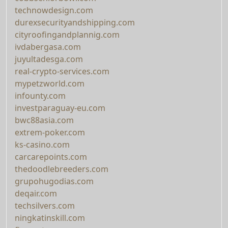
technowdesign.com
durexsecurityandshipping.com
cityroofingandplannig.com
ivdabergasa.com
juyultadesga.com
real-crypto-services.com
mypetzworld.com
infounty.com
investparaguay-eu.com
bwc88asia.com
extrem-poker.com
ks-casino.com
carcarepoints.com
thedoodlebreeders.com
grupohugodias.com
deqair.com
techsilvers.com
ningkatinskill.com