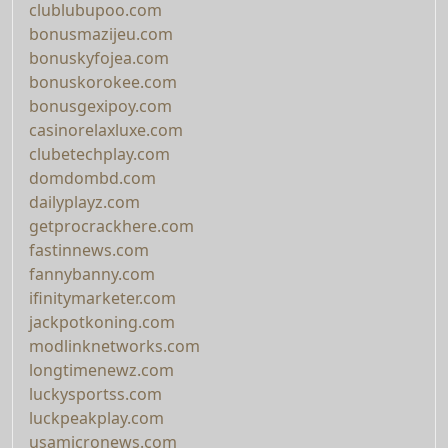
clublubupoo.com
bonusmazijeu.com
bonuskyfojea.com
bonuskorokee.com
bonusgexipoy.com
casinorelaxluxe.com
clubetechplay.com
domdombd.com
dailyplayz.com
getprocrackhere.com
fastinnews.com
fannybanny.com
ifinitymarketer.com
jackpotkoning.com
modlinknetworks.com
longtimenewz.com
luckysportss.com
luckpeakplay.com
usamicronews.com