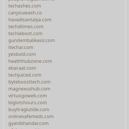
techashes.com
canyouwash.co
havadisantalya.com
techdtimes.com
techieboot.com
gundembalikesir.com
itechar.com
yesbold.com
healthhubzone.com
ebaraat.com
techjuiced.com
byteboosttech.com
magnexushub.com
virtuogoweb.com
biglotshours.com
buyliraglutide.com
onlinesafemeds.com
gyanibhandar.com