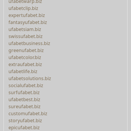
ufabetwarp.biz
ufabetclip.biz
expertufabet.biz
fantasyufabet.biz
ufabetsiam.biz
swissufabet.biz
ufabetbusiness.biz
greenufabet.biz
ufabetcolor.biz
extraufabet.biz
ufabetlife.biz
ufabetsolutions.biz
socialufabet.biz
surfufabet.biz
ufabetbest.biz
sureufabet.biz
customufabet.biz
storyufabet.biz
epicufabet.biz