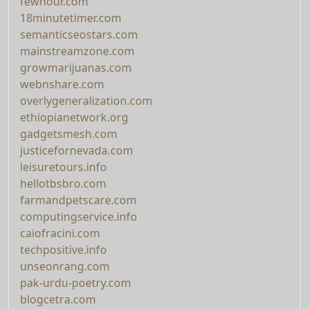
fewhour.com
18minutetimer.com
semanticseostars.com
mainstreamzone.com
growmarijuanas.com
webnshare.com
overlygeneralization.com
ethiopianetwork.org
gadgetsmesh.com
justicefornevada.com
leisuretours.info
hellotbsbro.com
farmandpetscare.com
computingservice.info
caiofracini.com
techpositive.info
unseonrang.com
pak-urdu-poetry.com
blogcetra.com