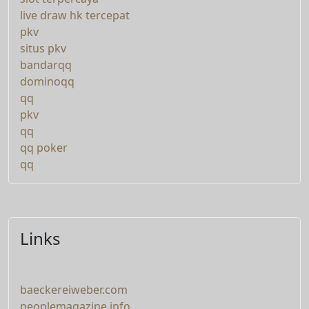
live draw hk tercepat
pkv
situs pkv
bandarqq
dominoqq
qq
pkv
qq
qq poker
qq
Links
baeckereiweber.com
peoplemagazine.info