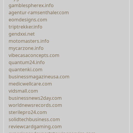
gamblespherex.info
agentur-ramsenthaler.com
eomdesigns.com
triptrekker.info
gendxxi.net
motomasters.info
mycarzone.info
vibecasaconcepts.com
quantum24.info
quantenki.com
businessmagazineusa.com
medicwellcare.com
vidsmall.com
businessnews2day.com
worldnewsrecords.com
sterilepro24.com
solidtechbusiness.com
reviewcardgaming.com