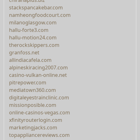
stackspancakebar.com
namheongfoodcourt.com
milanoglasgow.com
hallu-forte3.com
hallu-motion24.com
therockskippers.com
granfoss.net
allindiacafela.com
alpineskiracing2007.com
casino-vulkan-online.net
pitrepower.com
mediatown360.com
digitaleyestrainclinic.com
missionposible.com
online-casinos-vegas.com
xfinityrouterlogin.com
marketingjacks.com
topappliancereviews.com