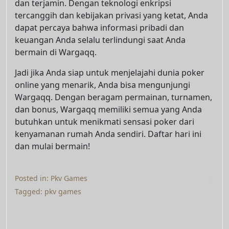
dan terjamin. Dengan teknologi enkripsi
tercanggih dan kebijakan privasi yang ketat, Anda
dapat percaya bahwa informasi pribadi dan
keuangan Anda selalu terlindungi saat Anda
bermain di Wargaqq.
Jadi jika Anda siap untuk menjelajahi dunia poker
online yang menarik, Anda bisa mengunjungi
Wargaqq. Dengan beragam permainan, turnamen,
dan bonus, Wargaqq memiliki semua yang Anda
butuhkan untuk menikmati sensasi poker dari
kenyamanan rumah Anda sendiri. Daftar hari ini
dan mulai bermain!
Posted in:
Pkv Games
Tagged:
pkv games