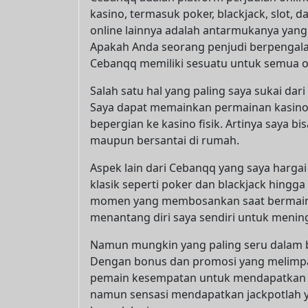
kasino, termasuk poker, blackjack, slot,
online lainnya adalah antarmukanya yan
Apakah Anda seorang penjudi berpengal
Cebanqq memiliki sesuatu untuk semua o
Salah satu hal yang paling saya sukai d
Saya dapat memainkan permainan kasino f
bepergian ke kasino fisik. Artinya saya bi
maupun bersantai di rumah.
Aspek lain dari Cebanqq yang saya hargai
klasik seperti poker dan blackjack hingga
momen yang membosankan saat bermain 
menantang diri saya sendiri untuk mening
Namun mungkin yang paling seru dalam 
Dengan bonus dan promosi yang melimpa
pemain kesempatan untuk mendapatkan baya
namun sensasi mendapatkan jackpotlah 