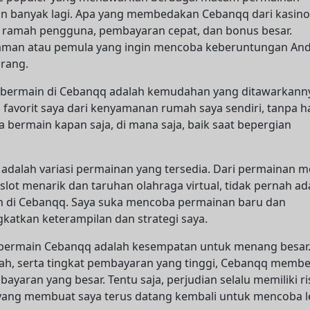
 dan banyak lagi. Apa yang membedakan Cebanqq dari kasino
g ramah pengguna, pembayaran cepat, dan bonus besar.
aman atau pemula yang ingin mencoba keberuntungan And
rang.
ari bermain di Cebanqq adalah kemudahan yang ditawarkann
avorit saya dari kenyamanan rumah saya sendiri, tanpa h
sa bermain kapan saja, di mana saja, baik saat bepergian
 adalah variasi permainan yang tersedia. Dari permainan m
 slot menarik dan taruhan olahraga virtual, tidak pernah ad
di Cebanqq. Saya suka mencoba permainan baru dan
katkan keterampilan dan strategi saya.
bermain Cebanqq adalah kesempatan untuk menang besar
h, serta tingkat pembayaran yang tinggi, Cebanqq membe
ran yang besar. Tentu saja, perjudian selalu memiliki ri
yang membuat saya terus datang kembali untuk mencoba l