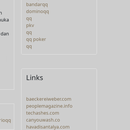
bandarqq
dominoqq
n
qq
muka
pkv
qq
 dan
qq poker
qq
Links
baeckereiweber.com
peoplemagazine.info
techashes.com
canyouwash.co
rioqq
havadisantalya.com