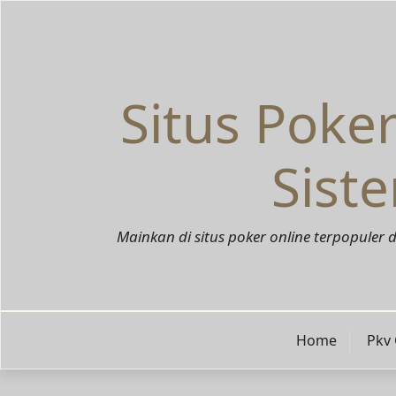
Skip
to
content
Situs Poke
Sist
Mainkan di situs poker online terpopule
Home
Pkv