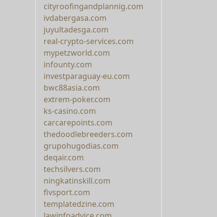
cityroofingandplannig.com
ivdabergasa.com
juyultadesga.com
real-crypto-services.com
mypetzworld.com
infounty.com
investparaguay-eu.com
bwc88asia.com
extrem-poker.com
ks-casino.com
carcarepoints.com
thedoodlebreeders.com
grupohugodias.com
deqair.com
techsilvers.com
ningkatinskill.com
fivsport.com
templatedzine.com
lawinfoadvice.com